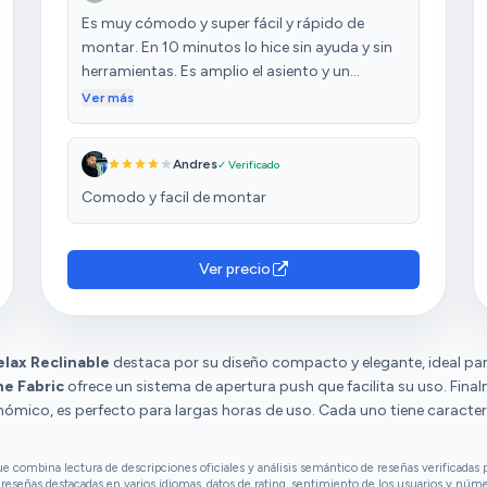
Es muy cómodo y super fácil y rápido de
montar. En 10 minutos lo hice sin ayuda y sin
herramientas. Es amplio el asiento y un
respaldo muy acolchado en el cual se apoya la
Ver más
cabeza sin que sobresalga. Persona con altura
de 1.70
Andres
✓ Verificado
Comodo y facil de montar
Ver precio
lax Reclinable
destaca por su diseño compacto y elegante, ideal para 
ne Fabric
ofrece un sistema de apertura push que facilita su uso. Final
nómico, es perfecto para largas horas de uso. Cada uno tiene caracter
combina lectura de descripciones oficiales y análisis semántico de reseñas verificadas p
reseñas destacadas en varios idiomas, datos de rating, sentimiento de los usuarios y núm