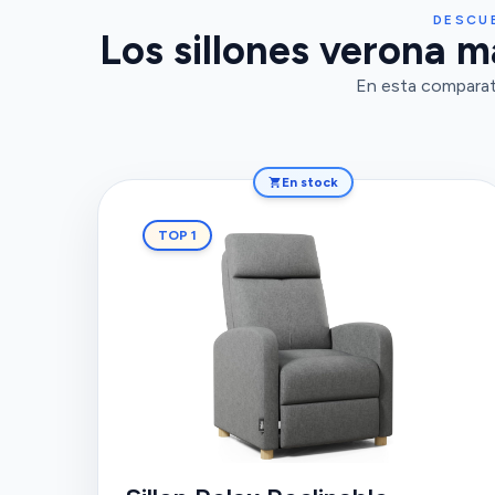
DESCU
Los sillones verona 
En esta comparati
En stock
TOP 1