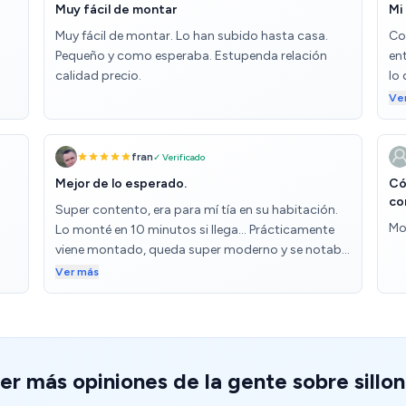
Muy fácil de montar
Mi
Muy fácil de montar. Lo han subido hasta casa.
Co
Pequeño y como esperaba. Estupenda relación
en
calidad precio.
lo 
Pe
Ve
ca
em
en
fran
✓ Verificado
ha
Mejor de lo esperado.
Có
ha
co
Super contento, era para mí tía en su habitación.
sol
Mo
Lo monté en 10 minutos si llega... Prácticamente
re
viene montado, queda super moderno y se notaba
pa
co
cómodo. Por ese precio y que te lo envíen a casa
Ver más
De
no se puede pedir más.. encima reclinable que al
co
probarlo me quedé medio dormido...
nu
re
qu
po
er más opiniones de la gente sobre sillo
pu