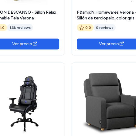
ON DESCANSO - Sillon Relax
P&amp;N Homewares Verona 
nable Tela Verona
Sillón de terciopelo, color gris
4x105cm). Sillón Reclinable
4.0
1.3k reviews
0.0
0 reviews
acto con Reposapiés,
tura Push, 2 Posiciones y
ión Cero, Butaca Reclinable
Ver precio
Ver precio
a 160º (Arena)