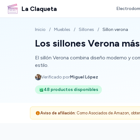
La Claqueta
Electrodom
Inicio
/
Muebles
/
Sillones
/
Sillon verona
Los sillones Verona má
El sillón Verona combina diseño moderno y como
estilo.
Verificado por
Miguel López
48 productos disponibles
Aviso de afiliación:
Como Asociados de Amazon, obtenemo