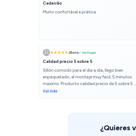
Cadeirão
Muito confortável e prática
JBons
✓ Verificado
Calidad precio 5 sobre 5
Sillón comodo para el dia a dia, llego bien
enpaquetado, el montaje muy facil, 5 minutos
maximo. Producto calidad precio de 5 sobre 5.
Quizas para gente alta ( de mas de 1,80) un po
Ver más
corto.
¿Quieres v