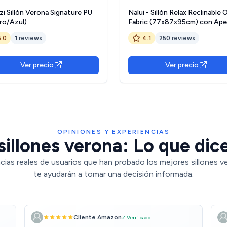
i Sillón Verona Signature PU
Nalui - Sillón Relax Reclinable 
ro/Azul)
Fabric (77x87x95cm) con Ape
Push Manual y Estructura
5.0
1 reviews
4.1
250 reviews
Reforzada. Sillón para el Salón
Tapizado en Tela con Reclinac
160º Gris Marengo
Ver precio
Ver precio
OPINIONES Y EXPERIENCIAS
sillones verona: Lo que dice
cias reales de usuarios que han probado los mejores sillones v
te ayudarán a tomar una decisión informada.
Cliente Amazon
✓ Verificado