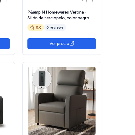
-
P&amp;N Homewares Verona -
Sillón de terciopelo, color negro
0.0
0 reviews
Ver precio