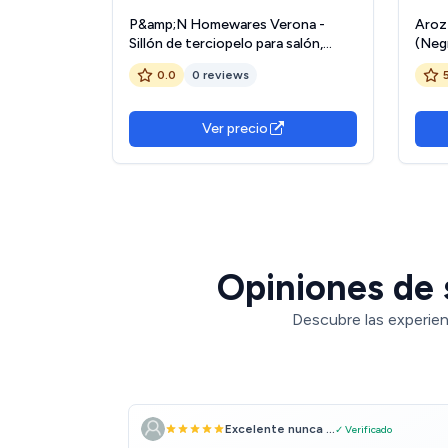
P&amp;N Homewares Verona -
Arozz
Sillón de terciopelo para salón,
(Neg
dormitorio o oficina
0.0
0 reviews
Ver precio
Opiniones de 
Descubre las experien
Excelente nunca ...
✓ Verificado