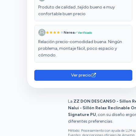
Produto de calidad ,tejido bueno e muy
confortable buen precio
Nerea
✓ Verificado
Relación precio-comodidad buena. Ningún
problema, montaje fácil, poco espacio y
cómodo.
Ver precio
La
ZZ DON DESCANSO - Sillon Re
Nalui - Sillón Relax Reclinable O
Signature PU
, con su diseño ergo
diferentes preferencias.
Método: Procesamiento con ayuda de LLM que 
Fuentes: descripciones oficiales de Amazon, 