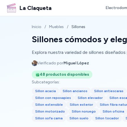
La Claqueta
Electrodom
Inicio
/
Muebles
/
Sillones
Sillones cómodos y ele
Explora nuestra variedad de sillones diseñados p
Verificado por
Miguel López
48 productos disponibles
Subcategorías:
Sillon acacia
Sillon ancianos
Sillon antiescaras
Sillon con reposapies
Sillon elevador
Sillon esc
Sillon extensible
Sillon exterior
Sillon fibra natu
Sillon motorizado
Sillon noruego
Sillon oficina
Sillon sofa cama
Sillon suelo
Sillon tocador