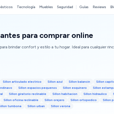
ésticos
Tecnología
Muebles
Seguridad
Guías
Reviews
Bl
gantes para comprar online
ara brindar confort y estilo a tu hogar. Ideal para cualquier rin
Sillon articulado electrico
Sillon azul
Sillon balancin
Sillon capi
andinavo
Sillon espacios pequenos
Sillon esquinero
Sillon estam
ral
Sillon giratorio reclinable
Sillon habitacion
Sillon hidraulico
Sillon oficina reclinable
Sillon orejero
Sillon ortopedico
Sillon
Sillon tumbona
Sillon urban
Sillon verona