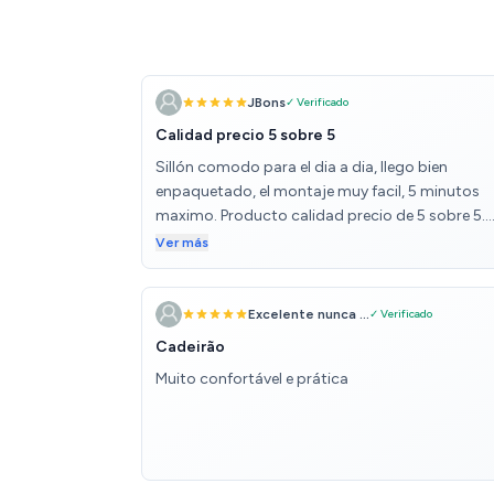
JBons
✓ Verificado
Calidad precio 5 sobre 5
Sillón comodo para el dia a dia, llego bien
enpaquetado, el montaje muy facil, 5 minutos
maximo. Producto calidad precio de 5 sobre 5.
Quizas para gente alta ( de mas de 1,80) un po
Ver más
corto.
Excelente nunca ...
✓ Verificado
Cadeirão
Muito confortável e prática