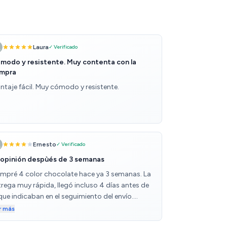
Laura
✓ Verificado
modo y resistente. Muy contenta con la
mpra
ntaje fácil. Muy cómodo y resistente.
Ernesto
✓ Verificado
 opinión despùés de 3 semanas
mpré 4 color chocolate hace ya 3 semanas. La
trega muy rápida, llegó incluso 4 días antes de
que indicaban en el seguimiento del envío.
rfectamente embalados en una buena caja de
r más
rtón. No se desperdicia un centímetro del