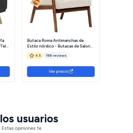
ofa
Butaca Roma Antimanchas de
 Tela
Estilo nórdico - Butacas de Salon
ata
Madera Maciza - Butaca Dormitorio
4.5
198 reviews
 Gris
(Beige/Nogal)
Ver precio
los usuarios
. Estas opiniones te