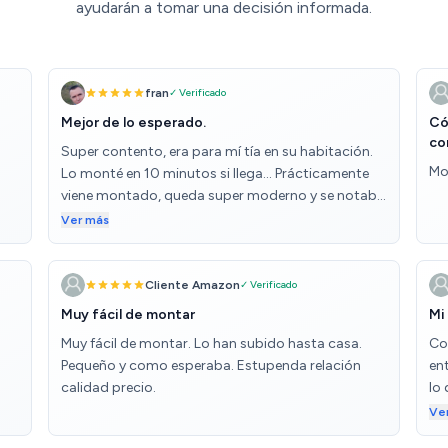
ayudarán a tomar una decisión informada.
fran
✓ Verificado
Mejor de lo esperado.
Có
co
Super contento, era para mí tía en su habitación.
Mo
Lo monté en 10 minutos si llega... Prácticamente
viene montado, queda super moderno y se notaba
co
cómodo. Por ese precio y que te lo envíen a casa
Ver más
no se puede pedir más.. encima reclinable que al
probarlo me quedé medio dormido...
Cliente Amazon
✓ Verificado
Muy fácil de montar
Mi
Muy fácil de montar. Lo han subido hasta casa.
Co
Pequeño y como esperaba. Estupenda relación
en
calidad precio.
lo 
Pe
Ve
ca