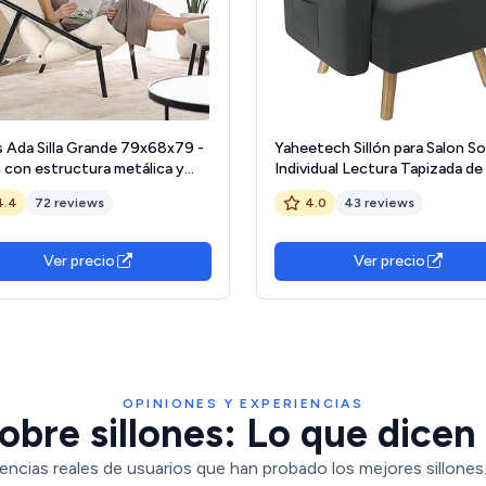
s Ada Silla Grande 79x68x79 -
Yaheetech Sillón para Salon S
n con estructura metálica y
Individual Lectura Tapizada de
chado de espuma triturada -
con Reposabrazo Silla Relax P
4.4
72 reviews
4.0
43 reviews
do Bucle
Madera Capacidad MAX 136 KG
Oscuro
Ver precio
Ver precio
OPINIONES Y EXPERIENCIAS
obre sillones: Lo que dicen 
encias reales de usuarios que han probado los mejores sillones