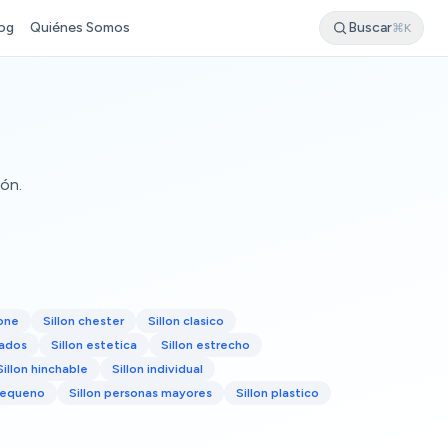
og
Quiénes Somos
Buscar
⌘K
cón.
tone
Sillon chester
Sillon clasico
pados
Sillon estetica
Sillon estrecho
Sillon hinchable
Sillon individual
 pequeno
Sillon personas mayores
Sillon plastico