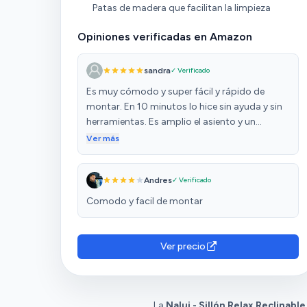
Patas de madera que facilitan la limpieza
Opiniones verificadas en Amazon
sandra
✓ Verificado
Es muy cómodo y super fácil y rápido de
montar. En 10 minutos lo hice sin ayuda y sin
herramientas. Es amplio el asiento y un
respaldo muy acolchado en el cual se apoya la
Ver más
cabeza sin que sobresalga. Persona con altura
de 1.70
Andres
✓ Verificado
Comodo y facil de montar
Ver precio
La
Nalui - Sillón Relax Reclinabl