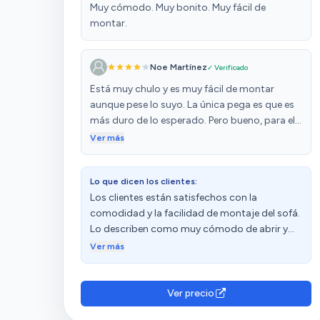
Muy cómodo. Muy bonito. Muy fácil de
montar.
Noe Martínez
✓ Verificado
Está muy chulo y es muy fácil de montar
aunque pese lo suyo. La única pega es que es
más duro de lo esperado. Pero bueno, para el
uso pensado para él nos sirve.
Ver más
Lo que dicen los clientes:
Los clientes están satisfechos con la
comodidad y la facilidad de montaje del sofá.
Lo describen como muy cómodo de abrir y
que viene casi todo montado. Además,
Ver más
aprecian su apariencia bonita y su
practicidad. Sin embargo, algunos clientes
expresan su insatisfacción con la dureza del
Ver precio
tejido y tienen opiniones diversas sobre la