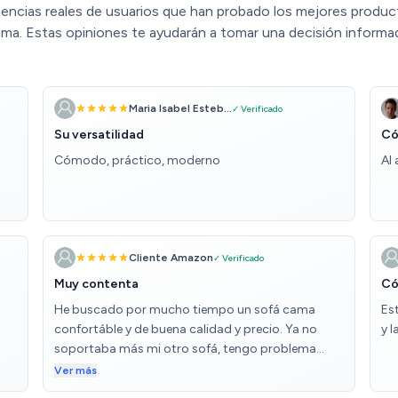
iencias reales de usuarios que han probado los mejores product
ma. Estas opiniones te ayudarán a tomar una decisión informa
Maria Isabel Esteb...
✓ Verificado
Su versatilidad
Có
Cómodo, práctico, moderno
Al
Cliente Amazon
✓ Verificado
Muy contenta
Có
He buscado por mucho tiempo un sofá cama
Es
confortáble y de buena calidad y precio. Ya no
y 
soportaba más mi otro sofá, tengo problema
lumbar y sentía dolor constante. Era sin
Ver más
inclinación, que diferencia ahora con mi nuevo