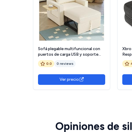
Sofá plegable multifuncional con
Xbro
puertos de carga USB y soporte
Respa
para teléfono móvil; sillón reclinable
Conve
0.0
0 reviews
individual convertible en sofá cama;
para
tela de pana (beige)
Pana
85 c
Ver precio
Opiniones de si