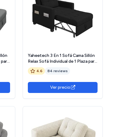
llón
Yaheetech 3 En 1 Sofá Cama Sillón
 para
Relax Sofá Individual de 1 Plaza para
Dormitorio Sala de Estar
4.6
84 reviews
ldo
Apartamento Sofá con Respaldo
Ajustable en 3 ángulo Negro
Ver precio