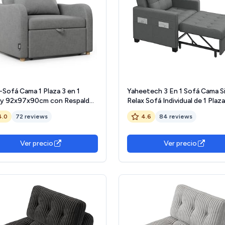
-Sofá Cama 1 Plaza 3 en 1
Yaheetech 3 En 1 Sofá Cama Si
y 92x97x90cm con Respaldo
Relax Sofá Individual de 1 Plaza
table 2 Posiciones y Almohada.
Dormitorio Sala de Estar
4.0
72 reviews
4.6
84 reviews
Cama Individual de Lino,
Apartamento Sofá con Respa
ta hasta 200Kg. Sillón Relax
Ajustable en 3 ángulo Gris
inable con Reposabrazos,
Ver precio
Ver precio
ngo