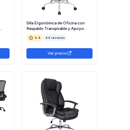
Silla Ergonómica de Oficina con
Respaldo Transpirable y Apoyo
 con
Lumbar | Reposacabezas Ajustable,
4.4
44 reviews
Negro
Reposabrazos Regulables, Asiento
il
Acolchado, Ruedas 360°, Ideal para
Escritorio, Teletrabajo y Estudio
Ver precio