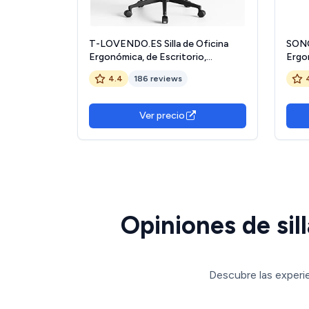
T-LOVENDO.ES Silla de Oficina
SONG
Ergonómica, de Escritorio,
Ergon
Ejecutiva, Giratoria con Ruedas, de
Rueda
4.4
186 reviews
Juegos de Malla Transpirable, con
Ajust
Reposacabezas y Apoyabrazos
Tint
Ajustable, Soporte Lumbar para
Ver precio
Oficina, Casa
Opiniones de sil
Descubre las experie