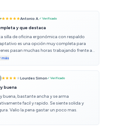
Antonio A.
✓ Verificado
mpleta y que destaca
ta silla de oficina ergonómica con respaldo
aptativo es una opción muy completa para
ienes pasan muchas horas trabajando frente al
critorio. Su diseño está pensado para ofrecer
r más
modidad y un buen cuidado de la postura,
acias a la combinación de respaldo alto,
porte lumbar ajustable y reposacabezas 2D.
Lourdes Simon
✓ Verificado
o de los aspectos más destacables es la
y buena
sibilidad de ajustar prácticamente cada parte
y buena, bastante ancha y se arma
la silla. Los reposabrazos 4D permiten regular la
ativamente facil y rapido. Se siente solida y
ura, la posición hacia adelante y hacia atrás, la
gura. Valio la pena gastar un poco mas.
rtura lateral y la rotación, lo que ayuda a
contrar la postura más cómoda en cada
mento. Además, la profundidad del asiento
stable permite adaptarla a diferentes alturas y