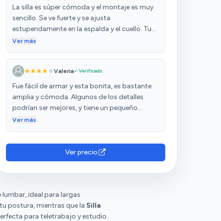
La silla es súper cómoda y el montaje es muy
sencillo. Se ve fuerte y se ajusta
estupendamente en la espalda y el cuello. Tuve
un problema con una de las piezas y el
Ver más
suministrador lo resolvió rápidamente. Sin
duda, la recomiendo.
Valeria
✓ Verificado
Fue fácil de armar y esta bonita, es bastante
amplia y cómoda. Algunos de los detalles
podrían ser mejores, y tiene un pequeño
raspado en el plástico del respaldar. Por el
Ver más
precio podría ser un poco mejor. Pero dentro
de todo vale la pena, espero dure con el
tiempo.
Ver precio
 lumbar, ideal para largas
tu postura, mientras que la
Silla
erfecta para teletrabajo y estudio.