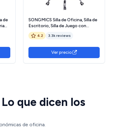
a de
SONGMICS Silla de Oficina, Silla de
ria
Escritorio, Silla de Juego con
Reposabrazos, Silla de Ordenador,
4.2
3.3k reviews
Silla Ejecutiva, Altura Ajustable ,
o
para Estudio, Negro Tinta OBG57B
Ver precio
 Lo que dicen los
gonómicas de oficina.