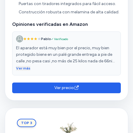
Puertas con tiradores integrados para fácil acceso.
Construcción robusta con melamina de alta calidad.
Opiniones verificadas en Amazon
Pablo
✓ Verificado
El aparador está muy bien por el precio, muy bien
protegido biene en un palé grande entrega a pie de
calle ,no pesa casi ,no más de 25 kilos nada de 66ni
70como pone el vendedor, ojalá,quizás
Ver más
30paletizado es bonito .
Ver precio
TOP 3