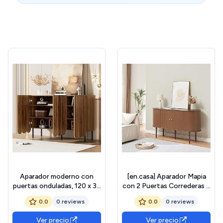
Aparador moderno con
[en.casa] Aparador Mapia
puertas onduladas, 120 x 35
con 2 Puertas Correderas y
x 80 cm, sin asas, estantes
4 Compartimentos
0.0
0 reviews
0.0
0 reviews
ajustables, espacio de
Cerrados Armario
almacenamiento para salón,
Multiusos Mueble de TV
Ver precio
Ver precio