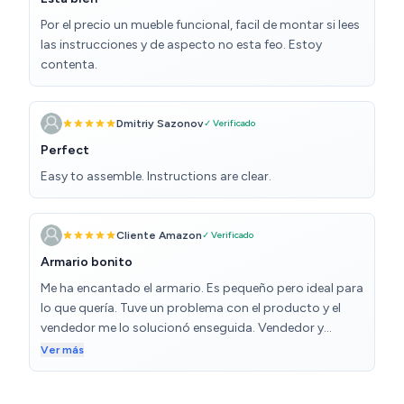
Por el precio un mueble funcional, facil de montar si lees
las instrucciones y de aspecto no esta feo. Estoy
contenta.
Dmitriy Sazonov
✓ Verificado
Perfect
Easy to assemble. Instructions are clear.
Cliente Amazon
✓ Verificado
Armario bonito
Me ha encantado el armario. Es pequeño pero ideal para
lo que quería. Tuve un problema con el producto y el
vendedor me lo solucionó enseguida. Vendedor y
producto de 10.
Ver más