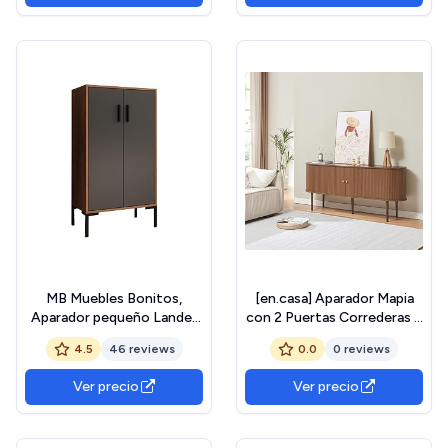
MB Muebles Bonitos,
[en.casa] Aparador Mapia
Aparador pequeño Lander
con 2 Puertas Correderas y
L17 para Salón Moderno,
4 Compartimentos
4.5
46 reviews
0.0
0 reviews
Armario Auxiliar, Color
Cerrados Armario
Nogal Ambar y Gris,
Multiusos Mueble de TV
Ver precio
Ver precio
60x110,5x30 cm
Tablero en Forma Ovalada
Aglomerado 166 x 40 x 70
cm - Efecto Nogal