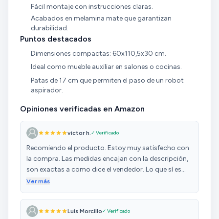
Fácil montaje con instrucciones claras.
Acabados en melamina mate que garantizan
durabilidad.
Puntos destacados
Dimensiones compactas: 60x110,5x30 cm.
Ideal como mueble auxiliar en salones o cocinas.
Patas de 17 cm que permiten el paso de un robot
aspirador.
Opiniones verificadas en Amazon
victor h.
✓ Verificado
Recomiendo el producto. Estoy muy satisfecho con
la compra. Las medidas encajan con la descripción,
son exactas a como dice el vendedor. Lo que sí es
cierto es que los colores, concretamente los de las
Ver más
puertas, difieren a como se muentra en la imagen del
anuncio, pero tampoco es excesivo. Las
Luis Morcillo
✓ Verificado
instrucciones de montaje son muy sencillas y