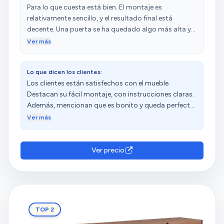
además hay video explicativo en YouTube. El
Para lo que cuesta está bien. El montaje es
embalaje es perfecto, han cuidado todos los detalles
relativamente sencillo, y el resultado final está
para que no se rompa o dañe durante el envío. En
decente. Una puerta se ha quedado algo más alta y
general, para el precio que tiene el mueble, es de
la balda roza con las puertas al abrirse, pero lo dicho:
Ver más
calidad, 58,99 eur he pagado; tampoco hay que
para lo que cuesta, me vale.
pedir peras al olmo, entonces relación calidad-
precio está bien. Recomiendo la compra.
Lo que dicen los clientes:
Los clientes están satisfechos con el mueble.
Destacan su fácil montaje, con instrucciones claras.
Además, mencionan que es bonito y queda perfecto
en el hueco que buscaban. También resaltan su gran
Ver más
calidad y funcionalidad. Sin embargo, tienen
opiniones diversas sobre el tamaño.
Ver precio
TOP 2