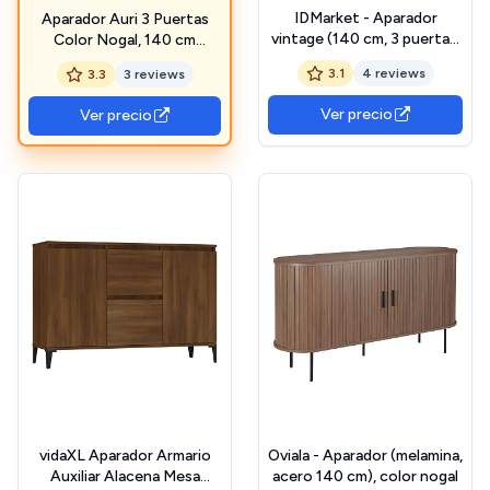
IDMarket - Aparador
Aparador Auri 3 Puertas
vintage (140 cm, 3 puertas,
Color Nogal, 140 cm
efecto nogal
(Ancho) 40 cm (Profundo)
3.1
4 reviews
3.3
3 reviews
80 cm (Altura)
Ver precio
Ver precio
vidaXL Aparador Armario
Oviala - Aparador (melamina,
Auxiliar Alacena Mesa
acero 140 cm), color nogal