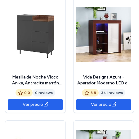
Mesilla de Noche Vicco
Vida Designs Azura -
Anika, Antracita marrón
Aparador Moderno LED de
Nogal con 2 cajones
1 Puerta en Nogal y Blanco,
0.0
0 reviews
3.8
341 reviews
Luces RGB (Opciones de
desvanecimiento/estroboscóp
Ver precio
Ver precio
Incluidas), Estilo Mate de
Madera con características
de Alto Brillo