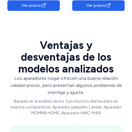
redondeada, 140,5 x 40 x
de hierro resistentes, vetas
Ver precio
Ver precio
76 HCM (nogal)
naturales y asas doradas,
120 x
Ventajas y
desventajas de los
modelos analizados
Los aparadores nogal ofrecen una buena relación
calidad-precio, pero presentan algunos problemas de
montaje y ajuste.
Basado en el análisis de los 3 productos destacados en
nuestra comparativa: Aparador pequeño Lander, Aparador
MOMMA HOME, Aparador HWC-M48