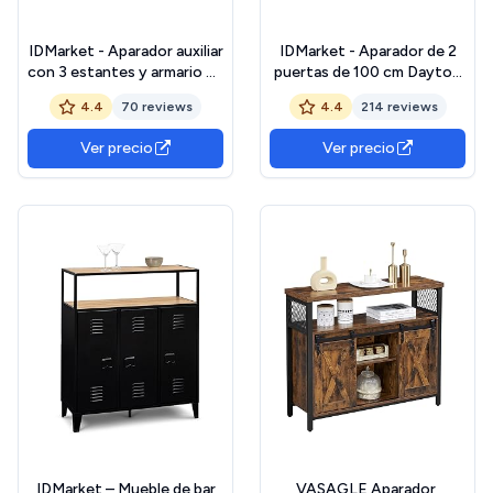
IDMarket - Aparador auxiliar
IDMarket - Aparador de 2
con 3 estantes y armario de
puertas de 100 cm Dayton
70 cm Dayton efecto
con estantes efecto
4.4
70 reviews
4.4
214 reviews
envejecido, diseño
envejecido, diseño
industrial
industrial
Ver precio
Ver precio
IDMarket – Mueble de bar
VASAGLE Aparador,