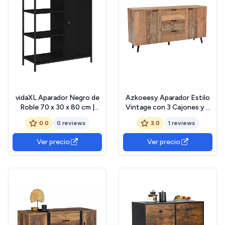
vidaXL Aparador Negro de
Azkoeesy Aparador Estilo
Roble 70 x 30 x 80 cm |
Vintage con 3 Cajones y 2
Solución Amplia de
Puertas - 140x35x70 cm,
0.0
0 reviews
3.0
1 reviews
Almacenamiento para el
para
Comedor y la Sala de Estar
Salón/Comedor/Dormitorio
Ver precio
Ver precio
con Diseño Moderno,
Buffet y Servidor, Muebles
Decorativos de Estilo
Industrial,