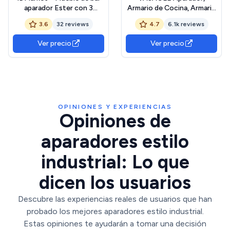
aparador Ester con 3
Armario de Cocina, Armario
puertas de metal negro y
de Almacenamiento, con 2
3.6
32 reviews
4.7
6.1k reviews
bandeja madera de haya
Puertas Correderas, 33 x
100 x 80 cm, Estantes
Ver precio
Ver precio
Ajustables, para Salón,
Marrón Rústico y Negro
Tinta LSC092B01 The
Forest Stewardship
Council
OPINIONES Y EXPERIENCIAS
Opiniones de
aparadores estilo
industrial: Lo que
dicen los usuarios
Descubre las experiencias reales de usuarios que han
probado los mejores aparadores estilo industrial.
Estas opiniones te ayudarán a tomar una decisión