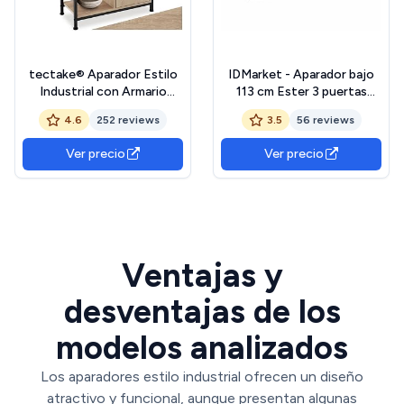
tectake® Aparador Estilo
IDMarket - Aparador bajo
Industrial con Armario
113 cm Ester 3 puertas
Dormitorio, Mueble Baño,
metal negro diseño
4.6
252 reviews
3.5
56 reviews
Estanterias Almacenaje,
industrial
Estanteria Baño - 71 x 32 x
Ver precio
Ver precio
82 cm Puerta a la Derecha
Madera Industrial Clara,
Roble Sonoma
Ventajas y
desventajas de los
modelos analizados
Los aparadores estilo industrial ofrecen un diseño
atractivo y funcional, aunque presentan algunas