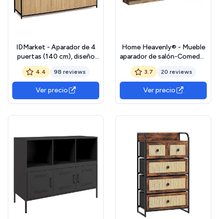
IDMarket - Aparador de 4
Home Heavenly® - Mueble
puertas (140 cm), diseño
aparador de salón-Comedor
industrial
Luana, 4 Puertas 4 cajones.
4.4
98 reviews
3.7
20 reviews
190x95,4x31,9 cm. (Roble
Antiguo-Gris)
Ver precio
Ver precio