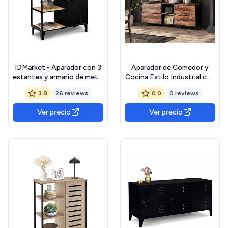
IDMarket - Aparador con 3
Aparador de Comedor y
estantes y armario de metal
Cocina Estilo Industrial con
negro y tapa de madera de
4 Cajones, Mueble
3.8
26 reviews
0.0
0 reviews
70 cm, diseño industrial
Almacenaje para Sala de
Estar, 29,8 x 137 x 76,8 cm
Ver precio
Ver precio