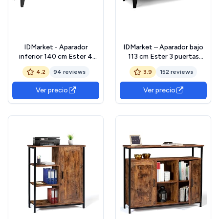
IDMarket - Aparador
IDMarket – Aparador bajo
inferior 140 cm Ester 4
113 cm Ester 3 puertas
puertas de metal negro y
metal negro bandeja
4.2
94 reviews
3.9
152 reviews
bandeja madera diseño
madera diseño industrial
industrial
Ver precio
Ver precio