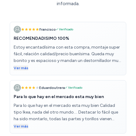
informada.
francisco
✓ Verificado
RECOMENDADISIMO 100%
Estoy encantadísima con esta compra, montaje super
fácil, relación calidad/precio buenísima. Queda muy
bonito y es espacioso y mandan un destornillador muy
chulo para montarlo. Recomendadisimo 100%. Me ha
Ver más
llegado un 4 días
Eduardoutrera
✓ Verificado
Para lo que hay en el mercado esta muy bien
Para lo que hay en el mercado esta muy bien Calidad
tipo Ikea, nada del otro mundo.... Destacar lo fácil que
ha sido montarlo, todas las partes y torillos vienen
numerados y las instrucciones son super intuitivas.
Ver más
Además no te hace falta ninguna herramienta ya que