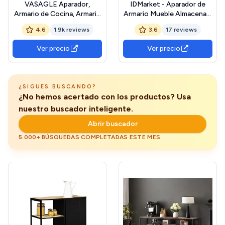
VASAGLE Aparador,
IDMarket - Aparador de
Armario de Cocina, Armario
Armario Mueble Almacenaje
de Almacenamiento, con
(139 cm, 8 puertas, metal),
4.6
1.9k reviews
3.6
17 reviews
Puerta Corredera, 30 x 70 x
color negro
80 cm, Estantes
Ver precio
Ver precio
Ajustables, para Salón,
Marrón Rústico y Negro
Tinta LSC089B01 The
Forest Stewardship
¿SIGUES BUSCANDO?
Council
¿No hemos acertado con los productos? Usa
nuestro buscador inteligente.
Abrir buscador
5.000+ BÚSQUEDAS COMPLETADAS ESTE MES