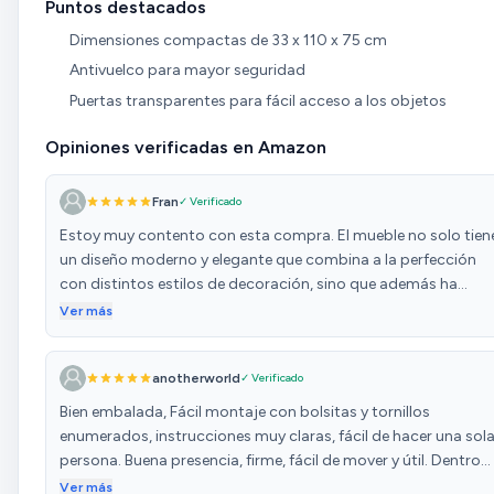
Puntos destacados
Dimensiones compactas de 33 x 110 x 75 cm
Antivuelco para mayor seguridad
Puertas transparentes para fácil acceso a los objetos
Opiniones verificadas en Amazon
Fran
✓ Verificado
Estoy muy contento con esta compra. El mueble no solo tien
un diseño moderno y elegante que combina a la perfección
con distintos estilos de decoración, sino que además ha
resultado ser muy económico sin sacrificar calidad. Los
Ver más
materiales se sienten resistentes y bien acabados,
especialmente la estructura metálica combinada con la
anotherworld
✓ Verificado
madera, que le da un toque industrial muy atractivo. El
montaje fue sencillo, ya que todas las piezas venían
Bien embalada, Fácil montaje con bolsitas y tornillos
correctamente numeradas y encajaban sin complicaciones.
enumerados, instrucciones muy claras, fácil de hacer una sol
Las instrucciones eran claras, lo que hizo que el proceso fuera
persona. Buena presencia, firme, fácil de mover y útil. Dentro
rápido y sin frustraciones. En cuanto al tamaño, coincide
de los precios de los conglomerados buen precio y muy
Ver más