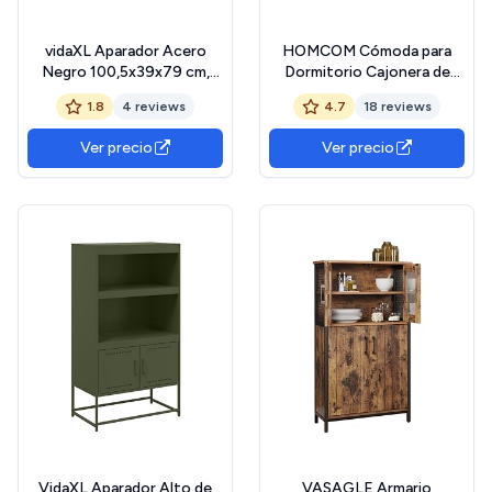
vidaXL Aparador Acero
HOMCOM Cómoda para
Negro 100,5x39x79 cm,
Dormitorio Cajonera de
Armario Auxiliar, Mueble de
Tela con 5 Cajones
1.8
4 reviews
4.7
18 reviews
almacenaje de Cocina,
Plegables con Frentes de
Armario de Pasillo, aparador
Ratán y Marco de Acero
Ver precio
Ver precio
de Comedor
Cajonera para Dormitorio
Salón Marrón Rústico
VidaXL Aparador Alto de
VASAGLE Armario