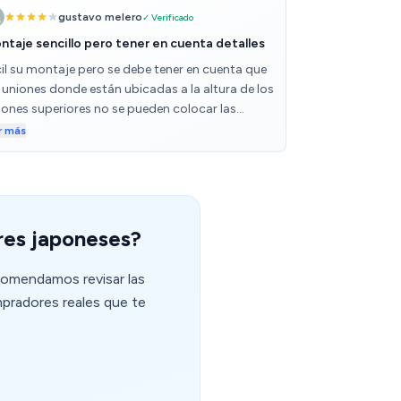
gustavo melero
✓ Verificado
ntaje sencillo pero tener en cuenta detalles
cil su montaje pero se debe tener en cuenta que
s uniones donde están ubicadas a la altura de los
jones superiores no se pueden colocar las
ndelas ya que sino las cabezas de lo tornillos
r más
zan con los cajones y no cierran bien. el acabado
dría ser algo más mate....pero colocado queda
y bonito
res japoneses?
ecomendamos revisar las
mpradores reales que te