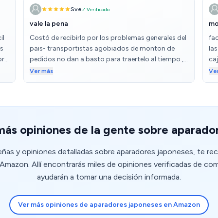
Sve
✓ Verificado
vale la pena
mo
il
Costó de recibirlo por los problemas generales del
fa
os
pais- transportistas agobiados de monton de
la
or
pedidos no dan a basto para traertelo al tiempo ,
ca
pero valió la pena de esperar, una pieza
ara
Ver más
Ve
Ha
interesante,bonita.
ro
po
mu
más opiniones de la gente sobre aparado
señas y opiniones detalladas sobre aparadores japoneses, te r
mazon. Allí encontrarás miles de opiniones verificadas de co
ayudarán a tomar una decisión informada.
Ver más opiniones de aparadores japoneses en Amazon