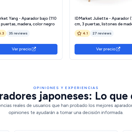
rket Yang - Aparador bajo (110
IDMarket Juliette - Aparador (
 puertas, madera, color negro
cm, 3 puertas, listones de mad
color roble
4.3
35 reviews
4.1
27 reviews
Ver precio
Ver precio
OPINIONES Y EXPERIENCIAS
radores japoneses: Lo que d
encias reales de usuarios que han probado los mejores aparado
opiniones te ayudarán a tomar una decisión informada.