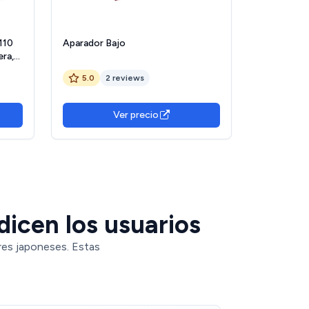
110
Aparador Bajo
era,
5.0
2 reviews
Ver precio
icen los usuarios
res japoneses. Estas