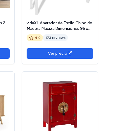
n 2
vidaXL Aparador de Estilo Chino de
Madera Maciza Dimensiones 95 x
24 x 91 cm
4.0
173 reviews
Ver precio