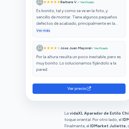
Barbara V.
✓ Verificado
Es bonito, tal y como se ve en la foto, y
sencillo de montar. Tiene algunos pequeños
defectos de acabado, principalmente en la
alineación de los extremos del mueble, pero la
Ver más
relación calidad-precio es igualmente muy
buena.
Jose Juan Mayoral
✓ Verificado
Por la altura resulta un poco inestable, pero es
muy bonito. Lo solucionamos fijándolo a la
pared.
Ver precio
La
vidaXL Aparador de Estilo Ch
toque oriental. Por otro lado, el
ID
Finalmente, el
IDMarket Juliette
,