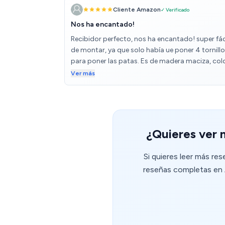
Cliente Amazon
✓ Verificado
Nos ha encantado!
Recibidor perfecto, nos ha encantado! super fác
de montar, ya que solo había ue poner 4 tornill
para poner las patas. Es de madera maciza, col
blanco mate. El recibidor vino antes de tiempo,
Ver más
perfecto ha que lo queríamos para navidades. 
venido muy bien embalado, sin ningún rasguño.
¿Quieres ver 
Si quieres leer más re
reseñas completas en A