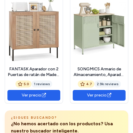
FANTASK Aparador con 2
SONGMICS Armario de
Puertas de ratán de Madera
Almacenamiento, Aparador
de Roble Industrial para
de Metal, Doble Puerta
5.0
1 reviews
4.7
2.9k reviews
Cocina, Armario de Cocina
Magnética, Estante
con encimera y estantes
Ajustable, Marco de Acero,
Ver precio
Ver precio
Ajustables, 80 x 40 x 80 cm
40 x 80 x 76 cm, Verde
Laurel y Roble Natural
LSC102C01
¿SIGUES BUSCANDO?
¿No hemos acertado con los productos? Usa
nuestro buscador inteligente.