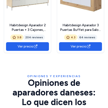
Habitdesign Aparador 2
Habitdesign Aparador 3
Puertas + 3 Cajones,
Puertas Buffet para Salon,
Buffet, Modelo Brooklyn,
Armario Auxiliar, Modelo
3.8
204 reviews
4.3
64 reviews
Acabado Roble Canadian y
Baltik, Acabado en Color
Blanco Artik, Medidas: 74
Blanco Artik y Roble Nodi,
Ver precio
Ver precio
cm (Alto) x 154 cm (Ancho)
Medidas: 144 cm (Ancho) x
x 41 cm (Fondo)
87 cm (Alto) x 42 cm
(Fondo), Grande
(016628W)
OPINIONES Y EXPERIENCIAS
Opiniones de
aparadores daneses:
Lo que dicen los