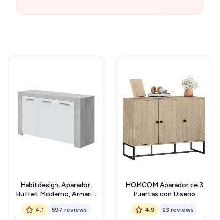
Habitdesign, Aparador,
HOMCOM Aparador de 3
Buffet Moderno, Armario
Puertas con Diseño
Auxiliar Comedor, Modelo
Chevron, Aparador de Salón
4.1
597 reviews
4.9
23 reviews
Ambit, Color Blanco Artik y
con Estantes Ajustables,