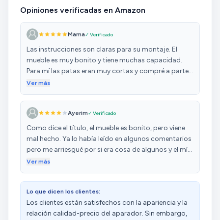
Opiniones verificadas en Amazon
Mama
✓ Verificado
Las instrucciones son claras para su montaje. El
mueble es muy bonito y tiene muchas capacidad.
Para mí las patas eran muy cortas y compré a parte
unas de 25 cm para salvar enchufes que estaban en
Ver más
la pared y no tuve dificultad en montarlo.
Ayerim
✓ Verificado
Como dice el título, el mueble es bonito, pero viene
mal hecho. Ya lo había leído en algunos comentarios
pero me arriesgué por si era cosa de algunos y el mío
venía bien, pero no. El problema es que las puertas y
Ver más
cajones no cuadran entre sí de forma simétrica. Si os
fijáis, se aprecia que las líneas entre las diferentes
Lo que dicen los clientes:
secciones no encajan del todo. Por ejemplo, la
Los clientes están satisfechos con la apariencia y la
puerta derecha, cae un poco más abajo que la
relación calidad-precio del aparador. Sin embargo,
izquierda, y los cajones un poco descuadrados entre