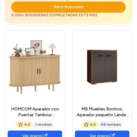
Abrir buscador
5.000+ BÚSQUEDAS COMPLETADAS ESTE MES
HOMCOM Aparador con
MB Muebles Bonitos,
Puertas Tambour
Aparador pequeño Lander
Deslizantes, Aparador para
L2 para Salón Moderno,
4.0
1 reviews
4.5
46 reviews
Salón Moderno, con 4
Armario Auxiliar, Color
Compartimentos y Patas
Nogal Ambar y Gris,
Ver precio
Ver precio