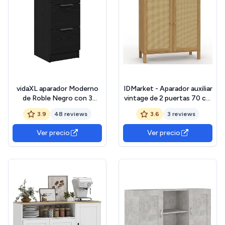
vidaXL aparador Moderno
IDMarket - Aparador auxiliar
de Roble Negro con 3
vintage de 2 puertas 70 cm
cajones para comedores y
HANAE efecto natural
3.9
48 reviews
3.6
3 reviews
Salas de Estar, Elegante
cannage
Acabado Mate, Madera
Ver precio
Ver precio
elaborada, gabinete
Rectangular, Uso Interior,
soluciones de Muebles