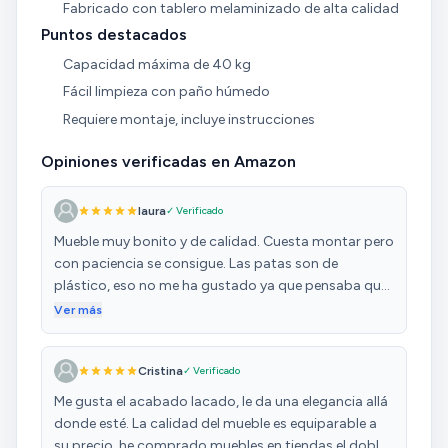
Fabricado con tablero melaminizado de alta calidad
Puntos destacados
Capacidad máxima de 40 kg
Fácil limpieza con paño húmedo
Requiere montaje, incluye instrucciones
Opiniones verificadas en Amazon
laura
✓ Verificado
Mueble muy bonito y de calidad. Cuesta montar pero
con paciencia se consigue. Las patas son de
plástico, eso no me ha gustado ya que pensaba que
era todo madera. Y el clic para poder abrir las
Ver más
puertas cuesta mucho. El color es precicoso y el
tacto agradable. Grande, funcional y decorativo. Un
Cristina
✓ Verificado
acierto. Lo único que tardo casi una semana más de
lo que ponía que tardaba. Lo volvería a comprar sin
Me gusta el acabado lacado, le da una elegancia allá
duda.
donde esté. La calidad del mueble es equiparable a
su precio, he comprado muebles en tiendas el doble