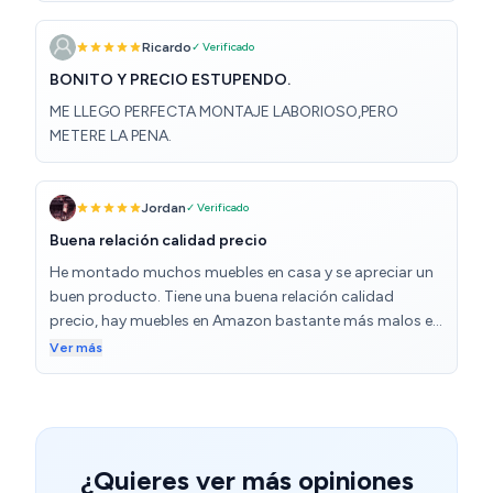
Ricardo
✓ Verificado
BONITO Y PRECIO ESTUPENDO.
ME LLEGO PERFECTA MONTAJE LABORIOSO,PERO
METERE LA PENA.
Jordan
✓ Verificado
Buena relación calidad precio
He montado muchos muebles en casa y se apreciar un
buen producto. Tiene una buena relación calidad
precio, hay muebles en Amazon bastante más malos en
cuanto a construcción, acabados y sobre todo
Ver más
montaje. Si estás habituado a montar muebles de una
famosa marca sueca, éste es muy similar. Buenas
instrucciones por pasos y buenos materiales. Sobre los
comentarios de las puertas, solo requiere conocer
cómo se regulan y algo de pericia. Si pones un
¿Quieres ver más opiniones
desatornillado bajo las mismas cuando las atornillas,