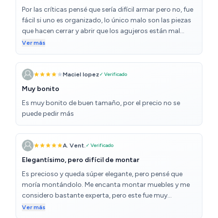
exacto en el que le llegue ésta presión, ésto se gradúa
Por las críticas pensé que sería difícil armar pero no, fue
con los tornillos de las bisagras. A mi me ha parecido
fácil si uno es organizado, lo único malo son las piezas
algo complicado hacer coincidir las puertas. También
que hacen cerrar y abrir que los agujeros están mal
recomiendo disponer de un destornillador eléctrico ya
posicionados y tenemos que hacer unos nuevos, claro
Ver más
que hay concretamente 100 !!! tornillos, con el
que con el mueble ya armado pues va costar, es algo
destornillador eléctrico fue súper rápido pero no me
grave que deben solucionar de fábrica.
quiero imaginar si él... Por último el precio es de risa,
Maciel lopez
✓ Verificado
realmente por la calidad, el aspecto y teniendo en
Muy bonito
cuenta lo que puedes encontrar por el mismo precio yo
Es muy bonito de buen tamaño, por el precio no se
no me lo pensé mucho. Muy contenta con la compra, lo
puede pedir más
recomiendo a gente con presupuesto reducido y buen
gusto.
A. Vent.
✓ Verificado
Elegantísimo, pero difícil de montar
Es precioso y queda súper elegante, pero pensé que
moría montándolo. Me encanta montar muebles y me
considero bastante experta, pero este fue muy
cansado de montar, tardé casi 3h yo sola. A ser posible
Ver más
mejor ser 2 personas.