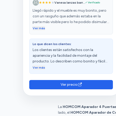
Vanesa lanzas barr...
✓ Verificado
Llegó rápido y el mueble es muy bonito, pero
con un rasguño que además estaba en la
parte más visible pero lo he podido disimular
con un poco de masilla de madera. No podía
Ver más
pedir más con lo barato que es.
Lo que dicen los clientes:
Los clientes están satisfechos con la
apariencia y la facilidad de montaje del
producto. Lo describen como bonito y fácil
de montar. Destacan su resistencia, ya que
Ver más
soporta bien el traqueteo de la thermomix.
Además, consideran que ofrece una buena
relación calidad-precio. Sin embargo, hay
Ver precio
opiniones diversas sobre la calidad y la
funcionalidad del producto.
La
HOMCOM Aparador 4 Puertas d
lado, el
HOMCOM Aparador de Coc