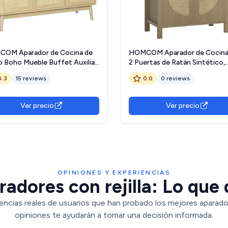
OM Aparador de Cocina de
HOMCOM Aparador de Cocina
o Boho Mueble Buffet Auxiliar
2 Puertas de Ratán Sintético,
3 Puertas de Ratán Estantes
Mueble Auxiliar de Cocina con
4.3
15 reviews
0.0
0 reviews
tables y Patas de Madera para
Estante Ajustable y 2 Tiradore
n Comedor 120x40x97 cm
Mueble de Buffet para Comed
ral
Salón, 75x38x77 cm, Madera
Ver precio
Ver precio
Natural
OPINIONES Y EXPERIENCIAS
adores con rejilla: Lo que 
encias reales de usuarios que han probado los mejores aparadore
opiniones te ayudarán a tomar una decisión informada.