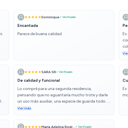
Dominique
✓ Verificado
Encantada
Pe
mi
Parece de buena calidad
Es 
com
co
me 
Ve
las
ve
per
SARA SR
✓ Verificado
ve
De calidad y funcional
Cu
ot
Lo compré para una segunda residencia,
Es
pensando que no aguantaría mucho trote y darle
mo
lo.
un uso más auxiliar, una especie de guarda todo….
He de decir que me ha sorprendido gratamente,
Ver más
tiene una excelente calidad y una vez montado
soporta muy bien el peso de objetos como vajillas
Queda muy bonito y es súper funcional
María Adelina Rodr...
✓ Verificado