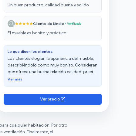
Un buen producto, calidad buena y solido
Cliente de Kindle
✓ Verificado
El mueble es bonito y práctico
Lo que dicen los clientes:
Los clientes elogian la apariencia del mueble,
describiéndolo como muy bonito. Consideran
que ofrece una buena relación calidad-precio.
Sin embargo, tienen opiniones diversas sobre
Ver más
la calidad y el montaje.
Ver precio
para cualquier habitación. Por otro
 ventilación. Finalmente, el