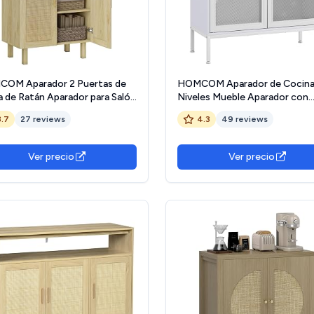
OM Aparador 2 Puertas de
HOMCOM Aparador de Cocina
la de Ratán Aparador para Salón
Niveles Mueble Aparador con
ico con Estantes Ajustables
Puertas de Malla y Estante
3.7
27 reviews
4.3
49 reviews
 Comedor Entrada Dormitorio
Ajustable Mueble de Cocina
ral 73x41x102 cm
Moderno Bueffet para Salón
Comedor 80x37x92 cm Blanc
Ver precio
Ver precio