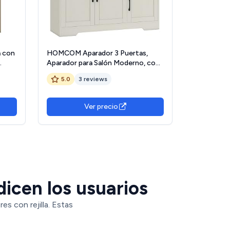
 con
HOMCOM Aparador 3 Puertas,
Aparador para Salón Moderno, con
2 Cajones, Estante Ajustable, para
5.0
3 reviews
s,
Comedor, Entrada, Dormitorio,
or,
Crema, 120x38x79 cm
Ver precio
dicen los usuarios
s con rejilla. Estas