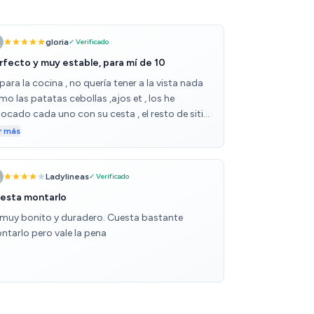
gloria
✓ Verificado
rfecto y muy estable, para mí de 10
para la cocina , no quería tener a la vista nada
o las patatas cebollas ,ajos et , los he
locado cada uno con su cesta , el resto de sitio
sirve de alacena para latas etc , la ventaja son
r más
 puertas de hierro perforadas así está bien
ntilado y con un toque de diseño, queda
fecto , no es el primer mueble de esta marca y la
Ladylineas
✓ Verificado
rdad que cumple con creces , puede servir para
esta montarlo
ras cosas ya que por su diseño es multifuncional
 muy bonito y duradero. Cuesta bastante
ntarlo pero vale la pena