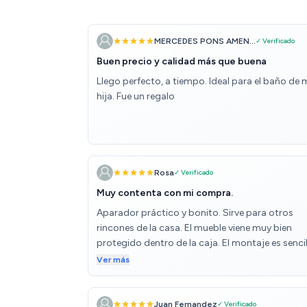
MERCEDES PONS AMEN...
✓ Verificado
Buen precio y calidad más que buena
Llego perfecto, a tiempo. Ideal para el baño de 
hija. Fue un regalo
Rosa
✓ Verificado
Muy contenta con mi compra.
Aparador práctico y bonito. Sirve para otros
rincones de la casa. El mueble viene muy bien
protegido dentro de la caja. El montaje es sencil
Entrega rápida.
Ver más
Juan Fernandez
✓ Verificado