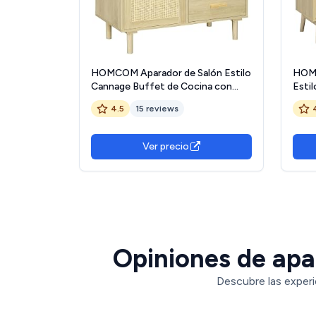
HOMCOM Aparador de Salón Estilo
HOMC
Cannage Buffet de Cocina con
Estil
Puerta de Ratán 4 Cajones y Patas
con 
4.5
15 reviews
de Madera de Pino para Pasillo
Ajus
Entrada 80x38x80,5 cm Natural
Saló
Natu
Ver precio
Opiniones de apar
Descubre las experi