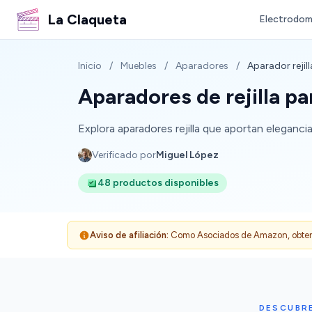
La Claqueta
Electrodom
Inicio
/
Muebles
/
Aparadores
/
Aparador rejill
Aparadores de rejilla p
Explora aparadores rejilla que aportan eleganci
Verificado por
Miguel López
48 productos disponibles
Aviso de afiliación:
Como Asociados de Amazon, obtenemo
DESCUBR