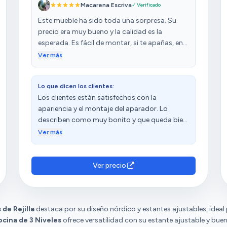
Macarena Escriva
✓ Verificado
Este mueble ha sido toda una sorpresa. Su
precio era muy bueno y la calidad es la
esperada. Es fácil de montar, si te apañas, en
hora y poco lo tienes listo. Lo recomiendo,
Ver más
además es muy estético
Lo que dicen los clientes:
Los clientes están satisfechos con la
apariencia y el montaje del aparador. Lo
describen como muy bonito y que queda bien
en cualquier sitio. Además, destacan su fácil
Ver más
montaje, con instrucciones claras.
Consideran que es de buena calidad y tiene
una buena relación calidad-precio. También
Ver precio
aprecian su versatilidad.
e Rejilla
destaca por su diseño nórdico y estantes ajustables, ideal 
ina de 3 Niveles
ofrece versatilidad con su estante ajustable y buena