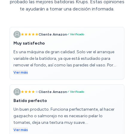
probado las mejores batidoras Krups. Estas opiniones
te ayudarán a tomar una decisión informada.
Cliente Amazon
✓ Verificado
Muy satisfecho
Es una máquina de gran calidad. Solo ver el arranque
variable de la batidora, ya que está estudiado para
remover el fondo, así como las paredes del vaso. Por
algo cuesta más que una batidora normal, la
Ver más
tecnología hay que pagarla.
Cliente Amazon
✓ Verificado
Batido perfecto
Un buen producto. Funciona perfectamente, al hacer
gazpacho o salmorejo no es necesario pelar lo
tomates, deja una textura muy suave.
Lamentablemente se ma ha averiado al año y dos
Ver más