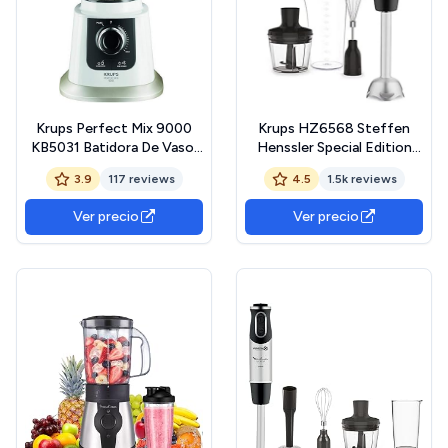
Krups Perfect Mix 9000
Krups HZ6568 Steffen
KB5031 Batidora De Vaso,
Henssler Special Edition
850 W, 1.5 L, Acero
Batidora de vaso con
3.9
117 reviews
4.5
1.5k reviews
Inoxidable/Vidrio,
picadora de 500 ml, vaso
Transparente/Blanco
medidor de 800 ml, 1000 W,
Ver precio
Ver precio
4 cuchillas extraafiladas,
tecnología Powelix, acero
inoxidable/gris oscuro