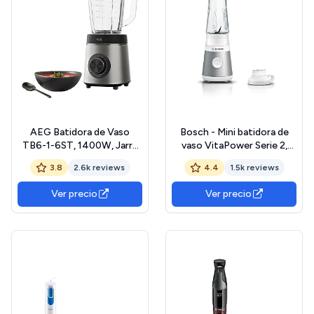
AEG Batidora de Vaso
Bosch - Mini batidora de
TB6-1-6ST, 1400W, Jarra
vaso VitaPower Serie 2,
de Vidrio 1,75 L, Sin BPA, 6
450 W, Cuchillas ProEdge,
3.8
2.6k reviews
4.4
1.5k reviews
Cuchillas de Titanio, 3
botella ToGo de 0,6 L,
Programas Automáticos,
Acero, MMB2111T
Ver precio
Ver precio
Apto Lavavajillas, Licuadora
de Acero Inoxidable