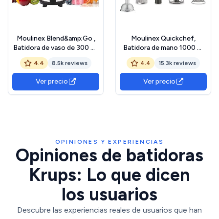
Moulinex Blend&amp;Go ,
Moulinex Quickchef,
Batidora de vaso de 300 W,
Batidora de mano 1000 W
con jarra de 1,3 L y botella
con 4 accesorios, 10
4.4
8.5k reviews
4.4
15.3k reviews
de plástico de 750 ml, 4
velocidades, accesorio
cuchillas extraíbles,
pasapuré, picadora, varillas,
Ver precio
Ver precio
acabado acero inoxidable,
vaso medidor y pie
LM1B1D
metálico, cuchillas de acero
robustas DD65H810
OPINIONES Y EXPERIENCIAS
Opiniones de batidoras
Krups: Lo que dicen
los usuarios
Descubre las experiencias reales de usuarios que han