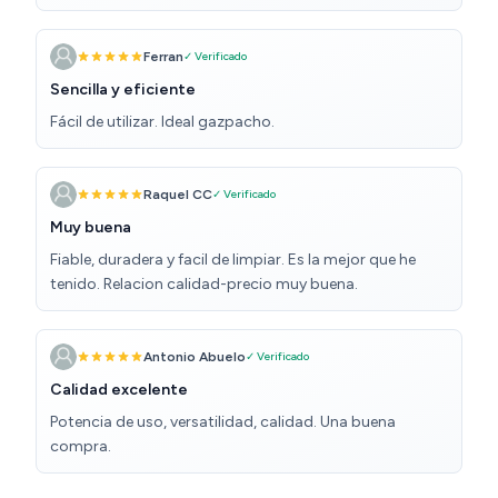
meses, de repente no enciende sin ningún motivo
aparente, ahora está en reparación, estoy a la espera de
la devolución del producto. Una vez reparado funciona
Ferran
✓ Verificado
perfectamente.
Sencilla y eficiente
Fácil de utilizar. Ideal gazpacho.
Raquel CC
✓ Verificado
Muy buena
Fiable, duradera y facil de limpiar. Es la mejor que he
tenido. Relacion calidad-precio muy buena.
Antonio Abuelo
✓ Verificado
Calidad excelente
Potencia de uso, versatilidad, calidad. Una buena
compra.