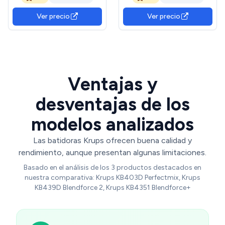
12+1 velocidades, con vaso,
tecnología de cuchillas
color negro
Powelix, fácil de limpiar,
Ver precio
Ver precio
LM771BF0
Ventajas y
desventajas de los
modelos analizados
Las batidoras Krups ofrecen buena calidad y
rendimiento, aunque presentan algunas limitaciones.
Basado en el análisis de los 3 productos destacados en
nuestra comparativa: Krups KB403D Perfectmix, Krups
KB439D Blendforce 2, Krups KB4351 Blendforce+