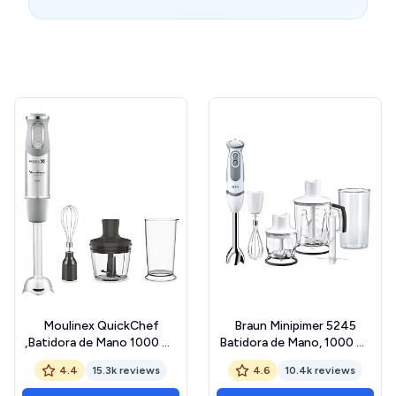
Moulinex QuickChef
Braun Minipimer 5245
,Batidora de Mano 1000 W,
Batidora de Mano, 1000 W,
Regulador de 10 Velocidad
21 Velocidades, Función
4.4
15.3k reviews
4.6
10.4k reviews
Turbo, 3 Accesorios para
Turbo, Anti-Salpicaduras,
Picar y Montar y Vaso
Powerbell Plus, Vaso