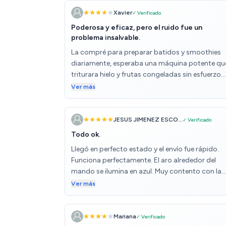
Xavier
✓ Verificado
Poderosa y eficaz, pero el ruido fue un
problema insalvable.
La compré para preparar batidos y smoothies
diariamente, esperaba una máquina potente qu
triturara hielo y frutas congeladas sin esfuerzo.
Tenía en mente mejorar la textura y reducir el
Ver más
tiempo de preparación en las mañanas. PUNTO
POSITIVOS: - Potencia máxima de 1800W que
permite triturar hielo y ingredientes duros sin
JESUS JIMENEZ ESCO...
✓ Verificado
esfuerzo. - Sistemas de cuchillas de acero
Todo ok.
inoxidable con 6 cuchillas que garantizan
Llegó en perfecto estado y el envío fue rápido.
resultados homogéneos. - Función Turbo y
Funciona perfectamente. El aro alrededor del
AutoClean para facilitar la limpieza y mayor
mando se ilumina en azul. Muy contento con la
control en la preparación. - Variedad de 5
compra.
Ver más
velocidades para distintas texturas y recetas. -
Funciona con Smoothie, ideal para bebidas frías
saludables. PUNTOS NEGATIVOS: El nivel de rui
Mariana
✓ Verificado
es muy alto, comparable al de una obra en