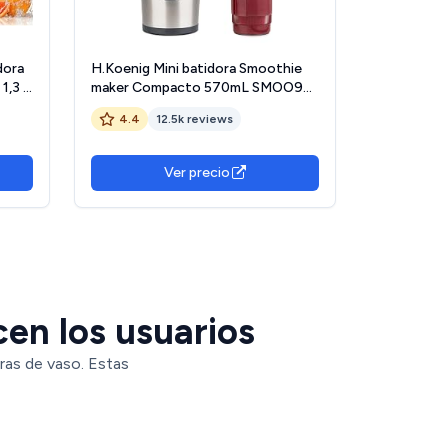
dora
H.Koenig Mini batidora Smoothie
1,3 L
maker Compacto 570mL SMOO9
, 4
Sin BPA Potente 300W, Batidora
4.4
12.5k reviews
acero
de Smoothie 2 Botellas Portátiles,
4 Cuchillas de Acero Inoxidable,
Gris
Ver precio
cen los usuarios
ras de vaso. Estas