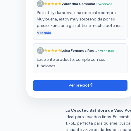
Valentina Camacho
✓ Verificado
Potente y duradera, una excelente compra
Muy buena, estoy muy sorprendida por su
precio. Funciona genial, tiene mucha potencia
y deja todo perfectamente triturado. La
Ver más
utilizo bastante y sigue como nueva, sin
ningún fallo. Totalmente recomendable, una
Luisa Fernanda Rod...
✓ Verificado
gran relación calidad-precio.
Excelente producto, cumple con sus
funciones.
Ver precio
La
Cecotec Batidora de Vaso P
ideal para licuados finos. En cambi
1,75L, perfecta para quienes buscan
elegante y 5 velocidades, ideal par