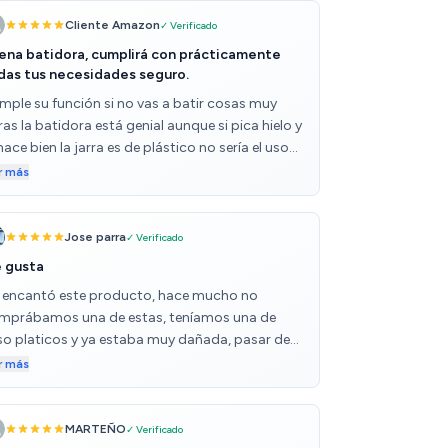
Cliente Amazon
✓ Verificado
ena batidora, cumplirá con prácticamente
das tus necesidades seguro.
mple su función si no vas a batir cosas muy
as la batidora está genial aunque si pica hielo y
hace bien la jarra es de plástico no sería el uso
 regla general al que le daría pero puede
r más
cerlo, muy contento con la compra por su
ecio y porque cumple con mis necesidades
talmente.
Jose parra
✓ Verificado
 gusta
 encantó este producto, hace mucho no
mprábamos una de estas, teníamos una de
so platicos y ya estaba muy dañada, pasar de
 a esta nueva, fue un cambio total, el vaso de
r más
rio se ve de buena calidad, la batidora en
eral se ve de buen material, al colocar el vaso en
base es sencillo sin enroscar nada, la tapa de la
MARTEÑO
✓ Verificado