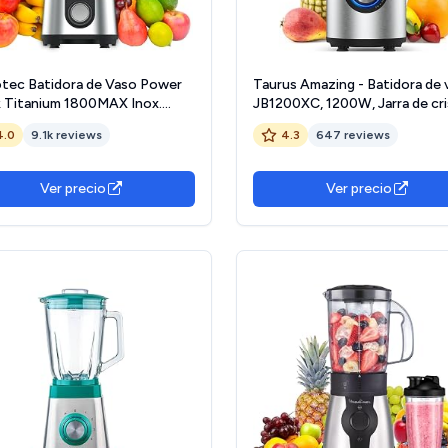
tec Batidora de Vaso Power
Taurus Amazing - Batidora de 
k Titanium 1800MAX Inox.
JB1200XC, 1200W, Jarra de cri
W Máxima Potencia, Cuchilla
de 175L, 5 velocidades + Turbo
4.0
9.1k reviews
4.3
647 reviews
 hojas con Recubrimiento de
Profesional con cuchillas de 6
io Negro, 1,5L, 5 Velocidades
hojas, Pica hielos, Acero Inoxi
nción Pulse y Tapón
Apto lavavajillas
Ver precio
Ver precio
ficador