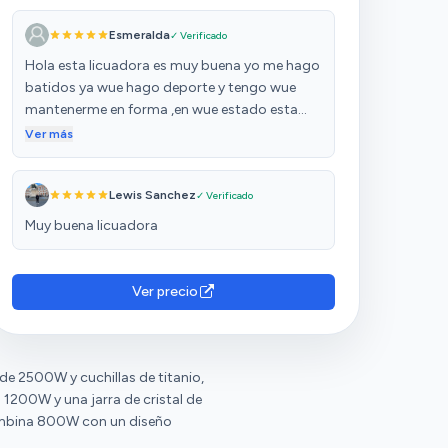
Esmeralda
✓ Verificado
Hola esta licuadora es muy buena yo me hago
batidos ya wue hago deporte y tengo wue
mantenerme en forma ,en wue estado esta
licuadora es muy buena calidad producto y
Ver más
precio excelente la recomiendo al 100/100
gracias !!!
Lewis Sanchez
✓ Verificado
Muy buena licuadora
Ver precio
e 2500W y cuchillas de titanio,
 1200W y una jarra de cristal de
bina 800W con un diseño