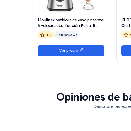
Moulinex batidora de vaso potente,
KUBO 
5 velocidades, función Pulse, 6
Cris
cuchillas Powelix, cuerpo de acero
veloc
4.3
1.4k reviews
inoxidable, jarra de cristal
Inoxi
termorresistente de 1,75 l, pica
hielo, 800 W, LM439D
Ver precio
Opiniones de ba
Descubre las expe