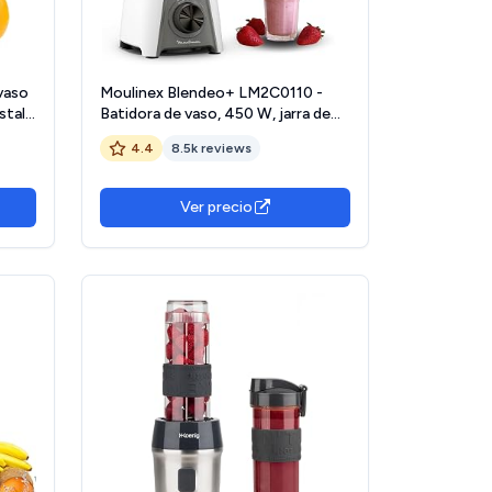
vaso
Moulinex Blendeo+ LM2C0110 -
stal
Batidora de vaso, 450 W, jarra de
,
1,5 L, 2 velocidades + función Pulse,
4.4
8.5k reviews
pica hielo, Duraforce Label, alto
dable,
rendimiento y resistencia diaria
garantizada
Ver precio