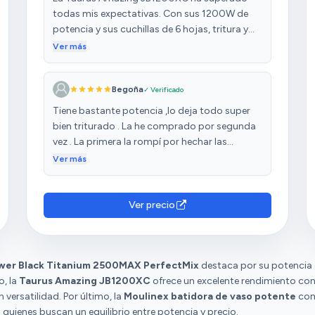
todas mis expectativas. Con sus 1200W de
potencia y sus cuchillas de 6 hojas, tritura y
mezcla con una facilidad impresionante,
Ver más
incluso ingredientes duros como el hielo o
frutos secos. Ideal tanto para batidos suaves
Begoña
✓ Verificado
como para preparar salsas, cremas o
smoothies densos. La jarra de cristal de 1,75
Tiene bastante potencia ,lo deja todo super
litros es resistente, amplia y no retiene olores,
bien triturado . La he comprado por segunda
lo que es un plus si se usa con diferentes tipos
vez . La primera la rompí por hechar las
de alimentos. Además, cuenta con 5
verduras recién hechas y el contrate de fio
Ver más
velocidades y función Turbo, lo que permite
calor rompió la jarra que es de crital . Muy
ajustar la potencia según la receta. Otro
buena batidora , la recomiendo .
detalle que valoro mucho es que tanto la jarra
Ver precio
como las cuchillas son aptas para lavavajillas,
lo que hace la limpieza mucho más cómoda.
El diseño en acero inoxidable no solo es
elegante, sino también duradero y fácil de
ower Black Titanium 2500MAX PerfectMix
destaca por su potencia d
mantener. En definitiva, es una batidora
o, la
Taurus Amazing JB1200XC
ofrece un excelente rendimiento con
potente, versátil y de calidad profesional,
 versatilidad. Por último, la
Moulinex batidora de vaso potente
com
perfecta para cualquier cocina. ¡Una compra
a quienes buscan un equilibrio entre potencia y precio.