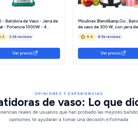
- Batidora de Vaso - Jarra de
Moulinex Blend&amp;Go , Bati
tal - Potencia 1000W - 4
de vaso de 300 W, con jarra de 
idades - 6 Cuchillas de Acero
y botella de plástico de 750 ml
4.2
2.0k reviews
4.4
8.5k reviews
dable - Capacidad: 1.5l
cuchillas extraíbles, acabado 
inoxidable, LM1B1D
Ver precio
Ver precio
OPINIONES Y EXPERIENCIAS
tidoras de vaso: Lo que di
riencias reales de usuarios que han probado las mejores batido
opiniones te ayudarán a tomar una decisión informada.