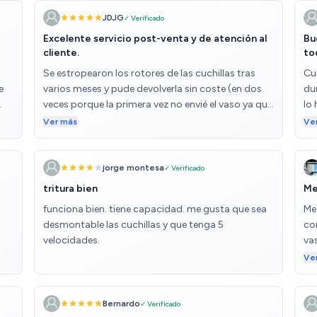
JDJG
✓ Verificado
Excelente servicio post-venta y de atención al
Bu
cliente.
to
Se estropearon los rotores de las cuchillas tras
Cu
e
varios meses y pude devolverla sin coste (en dos
dur
veces porque la primera vez no envié el vaso ya que
lo 
estaba bien y pensé que no hacía falta). Tras
por
Ver más
Ve
S
comprobar la avería me han enviado un modelo
ha
superior y todo bien organizado e informado
pr
puntualmente. Un servicio esplendido. A pesar de
to
jorge montesa
✓ Verificado
la avería le doy un 5 de valoración por la atención
tritura bien
Me
al cliente que, a veces, es lo más importante.
funciona bien. tiene capacidad. me gusta que sea
Me
desmontable las cuchillas y que tenga 5
co
velocidades.
va
esa
Ve
vid
 y
gen
do
la 
Bernardo
✓ Verificado