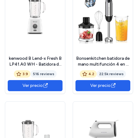
kenwood B Lend-x Fresh B
Bonsenkitchen batidora de
LP41.A0 WH - Batidora de
mano multifunción 4 en 1
Vaso (650 W, 2 L de
1000 W, 20 velocidades
3.9
516 reviews
4.2
22.5k reviews
capacidad, función picado
ajustables, con batidor,
de hielo)
picadora de 500 ml y vaso
Ver precio
Ver precio
medidor de 700 ml,
procesador de alimentos