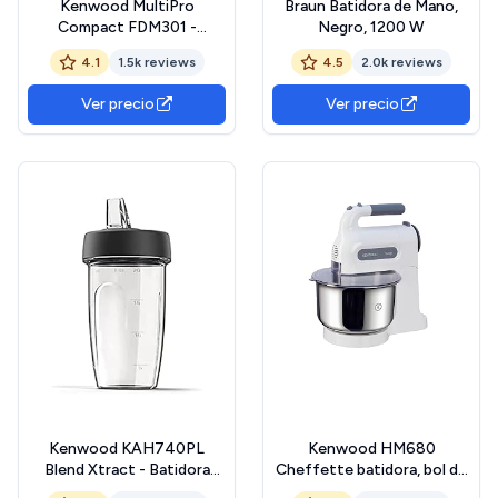
Kenwood MultiPro
Braun Batidora de Mano,
Compact FDM301 -
Negro, 1200 W
Procesador de Alimentos y
4.1
1.5k reviews
4.5
2.0k reviews
Blender con 8 Accesorios,
Cuchillas de Acero
Ver precio
Ver precio
Inoxidable, Potencia 800
W, Capacidad 2.1 litros, 2
Velocidades, Negro/Plata
Kenwood KAH740PL
Kenwood HM680
Blend Xtract - Batidora
Cheffette batidora, bol de
deportiva (batidos, zumos,
acero de 3L o 500ml,