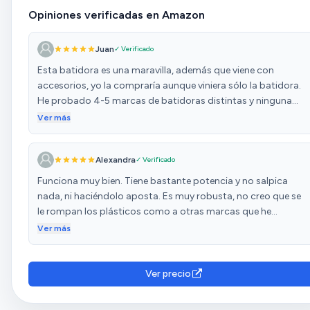
Opiniones verificadas en Amazon
Juan
✓ Verificado
Esta batidora es una maravilla, además que viene con
accesorios, yo la compraría aunque viniera sólo la batidora.
He probado 4-5 marcas de batidoras distintas y ninguna
funciona tan bien como esta, sobre todo para hacer cremas
Ver más
y así que quieres un molido fino sin que se vean los trocitos y
en las otras de marcas siempre queda alguna cosa. Es una
Alexandra
✓ Verificado
maravilla que vale cada euro de su precio sin duda.
Funciona muy bien. Tiene bastante potencia y no salpica
nada, ni haciéndolo aposta. Es muy robusta, no creo que se
le rompan los plásticos como a otras marcas que he
probado.
Ver más
Ver precio