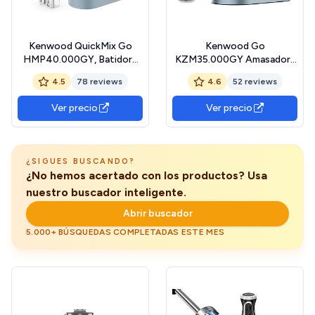
Kenwood QuickMix Go
Kenwood Go
HMP40.000GY, Batidora
KZM35.000GY Amasadora
de Varillas Eléctrica con
con Diseño Compacto y
4.5
78 reviews
4.6
52 reviews
Funda Integrada, Varillas y
Bol de 4L, 3 Accesorios
Ganchos de Amasar en
para Mezclar, 6
Ver precio
Ver precio
Acero Inoxidable, 5
Velocidades, 30 cm de Alto
Velocidades, Hecho con
y Asa para Transportar,
Plástico Reciclado, 350W,
Potencia 800W, Color Azul
Azul Tormenta
Tormenta
¿SIGUES BUSCANDO?
¿No hemos acertado con los productos? Usa
nuestro buscador inteligente.
Abrir buscador
5.000+ BÚSQUEDAS COMPLETADAS ESTE MES