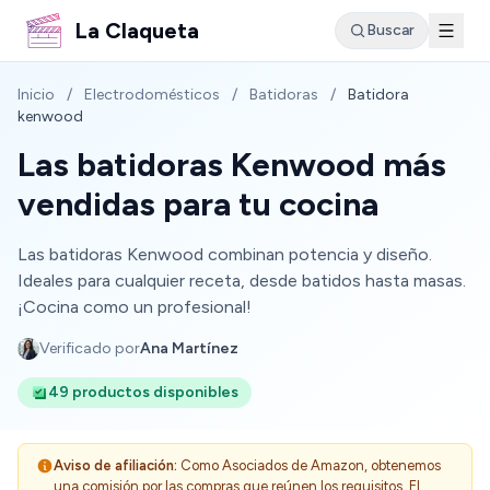
La Claqueta
Buscar
Inicio
/
Electrodomésticos
/
Batidoras
/
Batidora
kenwood
Las batidoras Kenwood más
vendidas para tu cocina
Las batidoras Kenwood combinan potencia y diseño.
Ideales para cualquier receta, desde batidos hasta masas.
¡Cocina como un profesional!
Verificado por
Ana Martínez
49 productos disponibles
Aviso de afiliación:
Como Asociados de Amazon, obtenemos
una comisión por las compras que reúnen los requisitos. El