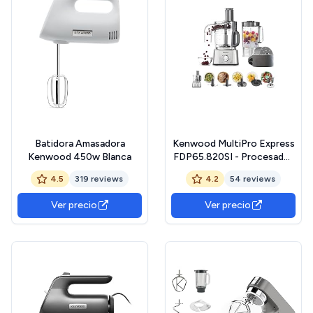
Batidora Amasadora
Kenwood MultiPro Express
Kenwood 450w Blanca
FDP65.820SI - Procesador
de Alimentos 1000 W (bol
4.5
319 reviews
4.2
54 reviews
de 3 L, batidora de vaso de
1.5 L, exprimidor, accesorios
Ver precio
Ver precio
de corte, accesorios
Express Serve y Express
Dice)