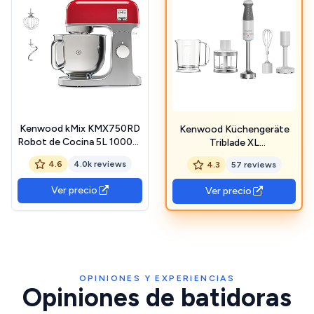
Kenwood kMix KMX750RD
Kenwood Küchengeräte
Robot de Cocina 5L 1000W
Triblade XL
Rojo
HBM40.306WH - Batidora
4.6
4.0k reviews
4.3
57 reviews
de mano, batidora con pie
de acero inoxidable
Ver precio
Ver precio
extraíble con cuchilla de 3
aspas para un puré más
rápido, 850 W, color
blanco/gris
OPINIONES Y EXPERIENCIAS
Opiniones de batidoras