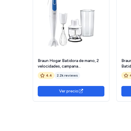
Braun Hogar Batidora de mano, 2
Brau
velocidades, campana
Bati
antisalpicaduras, 3 accesorios,
veloc
4.4
2.2k reviews
minipicadora 350 ml, varillas, Blanco
salpi
Y Azul, 700 W
acces
vaso
Ver precio