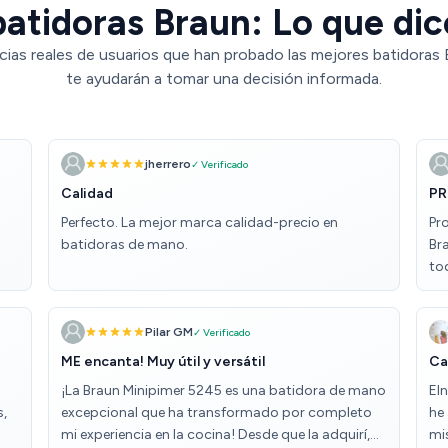
atidoras Braun: Lo que dic
cias reales de usuarios que han probado las mejores batidoras 
te ayudarán a tomar una decisión informada.
jherrero
✓ Verificado
Calidad
PR
Perfecto. La mejor marca calidad-precio en
Pr
batidoras de mano.
Br
to
Pilar GM
✓ Verificado
ME encanta! Muy útil y versátil
Ca
¡La Braun Minipimer 5245 es una batidora de mano
El
s,
excepcional que ha transformado por completo
he 
mi experiencia en la cocina! Desde que la adquirí,
mi