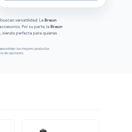
cuchilla que hace que los resultados sean
uniformes. Los clientes aprecian su
compatibilidad y limpieza. Sin embargo,
buscan versatilidad. La
tienen opiniones diversas sobre el precio y la
Braun
ccesorios. Por su parte, la
durabilidad.
Braun
, siendo perfecta para quienes
ara extraer los mejores productos
ero de opiniones