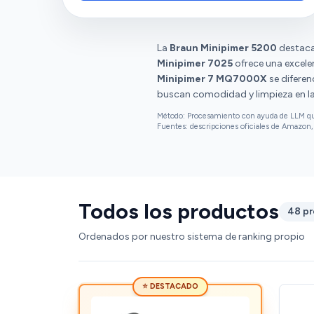
mencionan que el accesorio pequeño se
rompe con facilidad y que el motor se
desprende rápidamente del agarre. Hay
opiniones diversas sobre la calidad del
La
Braun Minipimer 5200
destaca
material y el diseño.
Minipimer 7025
ofrece una excelen
Minipimer 7 MQ7000X
se diferen
buscan comodidad y limpieza en la
Método: Procesamiento con ayuda de LLM que 
Fuentes: descripciones oficiales de Amazon, 
Todos los productos
48 p
Ordenados por nuestro sistema de ranking propio
⭐ DESTACADO