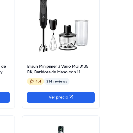
 de
Braun Minipimer 3 Vario MQ 3135
 y
BK, Batidora de Mano con 11
Velocidades, Vaso Medidor de
4.4
214 reviews
Easy-
Plástico de 600 ml sin BPA,
e 600
Potencia 900 W, Negro
Ver precio