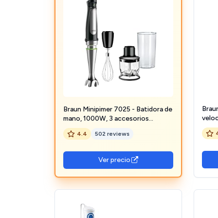
Brau
Braun Minipimer 7025 - Batidora de
veloc
mano, 1000W, 3 accesorios
salpi
(Minipicadora 350ml, varillas, vaso
4.4
502 reviews
acces
medidor 600ml), velocidad
vaso
automática, tecnología Active
W
Blade
Ver precio