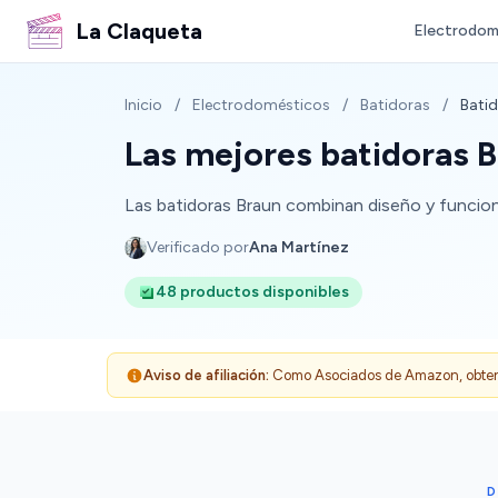
La Claqueta
Electrodom
Inicio
/
Electrodomésticos
/
Batidoras
/
Bati
Las mejores batidoras 
Las batidoras Braun combinan diseño y funciona
Verificado por
Ana Martínez
48 productos disponibles
Aviso de afiliación:
Como Asociados de Amazon, obtenemo
D