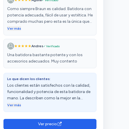
Águila
✓ Verificado
Como siempre Braun es calidad. Batidora con
potencia adecuada, fácil de usar y estética. He
comprado muchas pero esta es la única que
me gusta. Aunque su precio es un poco alto.
Ver más
Andres
✓ Verificado
Una batidora bastante potente y con los
accesorios adecuados. Muy contento
Lo que dicen los clientes:
Los clientes están satisfechos con la calidad,
funcionalidad y potencia de esta batidora de
mano. La describen como la mejor en la
categoría de batidoras de mano y la
Ver más
consideran una buena opción para casa.
Además, destacan su facilidad de uso, con un
interruptor de más a menos potencia y la
Ver precio