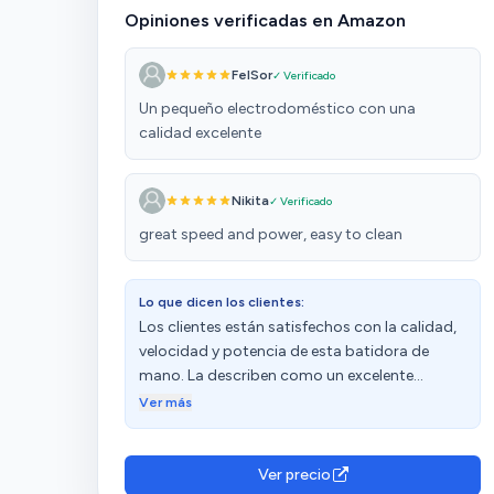
Opiniones verificadas en Amazon
FelSor
✓ Verificado
Un pequeño electrodoméstico con una
calidad excelente
Nikita
✓ Verificado
great speed and power, easy to clean
Lo que dicen los clientes:
Los clientes están satisfechos con la calidad,
velocidad y potencia de esta batidora de
mano. La describen como un excelente
producto, perfecto y la mejor del mercado.
Ver más
Destacan su facilidad de uso, comodidad y el
sistema de aumento de potencia mediante un
sólo botón. Sin embargo, algunos clientes
Ver precio