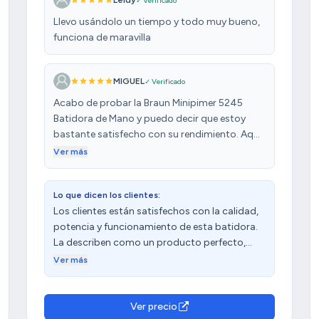
Leidy
✓ Verificado
Llevo usándolo un tiempo y todo muy bueno,
funciona de maravilla
MIGUEL
✓ Verificado
Acabo de probar la Braun Minipimer 5245
Batidora de Mano y puedo decir que estoy
bastante satisfecho con su rendimiento. Aquí
van mis impresiones detalladas: Potencia: Los
Ver más
1000 W de potencia son una maravilla. He
probado batir sopas, hacer purés y batidos, y
Lo que dicen los clientes:
en todos los casos, la batidora ha sido rápida
Los clientes están satisfechos con la calidad,
y eficiente. No tiene ningún problema en
potencia y funcionamiento de esta batidora.
triturar alimentos duros o más fibrosos, lo
La describen como un producto perfecto,
cual es un punto a favor si buscas algo
robusto y de buena relación calidad-precio.
potente. Velocidades y Función Turbo: La
Ver más
Además, destacan su buen rendimiento para
opción de tener 21 velocidades permite un
preparar diversos alimentos, como gazpacho,
control preciso sobre la textura de lo que
y aprecian su facilidad de limpieza y
estás preparando. La función turbo también
Ver precio