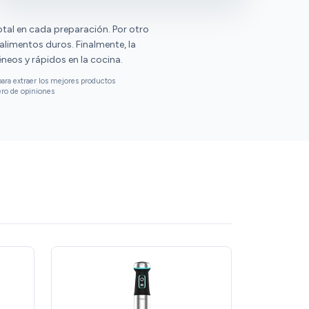
negativa, aunque sin mucha importancia: ❌ El
montar claras o batir salsas. El vaso medidor
vaso medidor parece que se ralla con facilidad
otal en cada preparación. Por otro
es un plus que ayuda mucho en la cocina. El
y he echado de menos poder medir en
alimentos duros. Finalmente, la
pie metálico y las cuchillas robustas
mililitros. En términos generales, esta batidora
eos y rápidos en la cocina.
garantizan durabilidad y rendimiento. Muy útil
creo que tiene muy buen precio por los vatios
y polivalente, es un básico que no puede faltar
ara extraer los mejores productos
de potencias que tiene. Anteriormente tenía
en casa.
ero de opiniones
una de 600W y se nota mucho la diferencia❗
Mi madre se ha comprado otra igual, y las
madres saben de estas cosas 😜