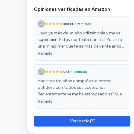
Opiniones verificadas en Amazon
Bibi M.
✓ Verificado
Llevo ya más de un año utilizándola y me va
súper bien. Estoy contenta con ella. Yo tenía
una minipimer que tenía más de veinte años y
funcionaba genial. Esta parece una buena
Ver más
sustituta esperemos que me dure los mismos
años 😆
Nati
✓ Verificado
Hace cuatro años compré esta misma
batidora con todos sus accesorios.
Recientemente se me ha estropeado así que
he comprado esta para poder aprovechar los
Ver más
accesorios que tengo en casa. Va genial de
potencia, la recomiendo.
Ver precio