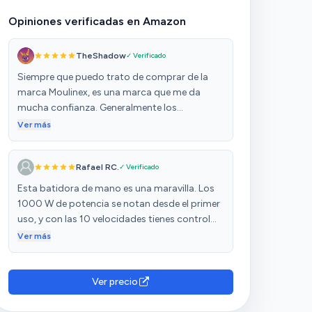
Opiniones verificadas en Amazon
TheShadow
✓ Verificado
Siempre que puedo trato de comprar de la
marca Moulinex, es una marca que me da
mucha confianza. Generalmente los
productos que tiene son de buena calidad a
Ver más
un precio bastante razonable, a mí me suelen
funcionar muy bien. Después de probarla
Rafael RC.
✓ Verificado
bastante puedo decir varios aspectos
positivos de esta batidora: ✅ La potencia que
Esta batidora de mano es una maravilla. Los
tiene (1.000W) es más que suficiente para el
1000 W de potencia se notan desde el primer
uso cotidiano, y por el precio está muy bien. ✅
uso, y con las 10 velocidades tienes control
Fácil limpieza de todos los accesorios, aunque
total para cualquier preparación, desde
Ver más
la tapadera de la picadora no se puede meter
batidos suaves hasta triturados más
bajo el agua. ✅ Me ha gustado mucho la
intensos. Los accesorios son muy prácticos:
rueda para regular la intensidad con la que
el pasapuré funciona genial para purés
Ver precio
puedes batir, así como el modo "turbo".
cremosos, la picadora facilita cortar
También he notado por el momento una cosa
ingredientes y las varillas son perfectas para