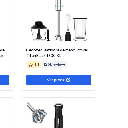
 de
Cecotec Batidora de mano Power
es
TitanBlack 1200 XL
Cream&amp;Crush. Potencia 1200
4.1
12.0k reviews
W, Tecnología CrossBlades, Pie XL,
Campana antisalpicaduras,
AD
Velocidad ajustable, Función Turbo
Ver precio