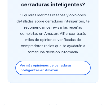
es de plástico, cosa que no me convence. De momento
cerraduras inteligentes?
estoy contento con la compra, espero la actualización
que he mencionado, es posible y ampliará su mercado.
Si quieres leer más reseñas y opiniones
detalladas sobre cerraduras inteligentes, te
recomendamos revisar las reseñas
completas en Amazon. Allí encontrarás
miles de opiniones verificadas de
compradores reales que te ayudarán a
tomar una decisión informada.
Ver más opiniones de cerraduras
inteligentes en Amazon