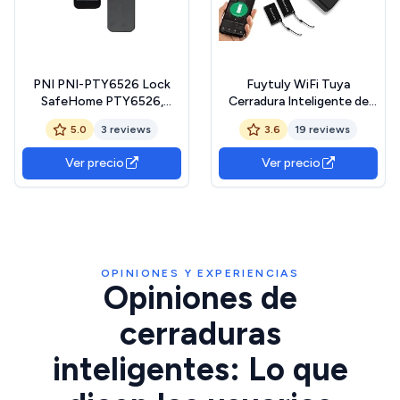
PNI PNI-PTY6526 Lock
Fuytuly WiFi Tuya
SafeHome PTY6526,
Cerradura Inteligente de
Fingerprint, Code, Tag,
Puerta Huella Dactilar,
5.0
3 reviews
3.6
19 reviews
Tuya Smart Application,
Cerradura Electrónica
100 Users, Black, 250 x 140
Digital Biométrica
Ver precio
Ver precio
x 75 mm
13.56MHz Contraseña de
Aplicación de Tarjeta IC
RFID Desbloqueada de
Forma Remota
OPINIONES Y EXPERIENCIAS
Opiniones de
cerraduras
inteligentes: Lo que