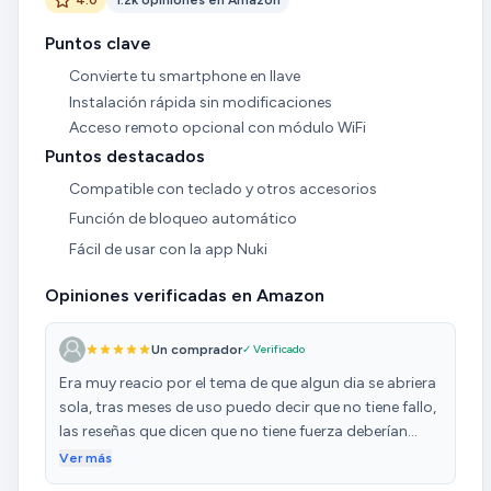
Puntos clave
Convierte tu smartphone en llave
Instalación rápida sin modificaciones
Acceso remoto opcional con módulo WiFi
Puntos destacados
Compatible con teclado y otros accesorios
Función de bloqueo automático
Fácil de usar con la app Nuki
Opiniones verificadas en Amazon
Un comprador
✓ Verificado
Era muy reacio por el tema de que algun dia se abriera
sola, tras meses de uso puedo decir que no tiene fallo,
las reseñas que dicen que no tiene fuerza deberían
probar a usar otras pilas nuevas o el power pack
Ver más
porque es cierto que cuando la batería está baja le