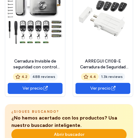
Cerradura Invisible de
ARREGUI CI10B-E
seguridad con control
Cerradura de Seguridad
remoto - para puerta
Invisible para Puerta con 4
4.2
488 reviews
4.4
1.3k reviews
exterior o interior con 4
mandos a distancia,
mandos antirrobo y
Antirrobo, Anti Okupas,
Ver precio
Ver precio
antiokupas, Negro
Cerradura Electrónica para
Puerta, Cerradura
Inalámbrica, Cerrojo
Interior, blanco
¿SIGUES BUSCANDO?
¿No hemos acertado con los productos? Usa
nuestro buscador inteligente.
Abrir buscador