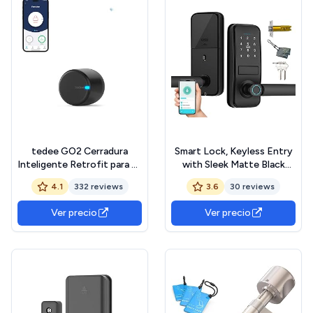
tedee GO2 Cerradura
Smart Lock, Keyless Entry
Inteligente Retrofit para La
with Sleek Matte Black
Puerta, Cerradura Digital
Handle, Electronic Keypad
4.1
332 reviews
3.6
30 reviews
con Bloqueo Automático y
Deadbolt,Fingerprint &amp;
App, Seguridad Smart lock
Touchscreen Keypad,
Ver precio
Ver precio
Acceso sin Llave
Biometric Bluetooth Smart
Lock for Front Door