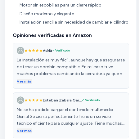
Motor sin escobillas para un cierre rápido
Diseño moderno y elegante
Instalación sencilla sin necesidad de cambiar el cilindro
Opiniones verificadas en Amazon
Adrià
✓ Verificado
La instalación es muy fácil, aunque hay que asegurarse
de tener un bombín compatible. En mi caso tuve
muchos problemas cambiando la cerradura ya que no
tenía una compatible. El funcionamiento perfecto,
Ver más
fácil de cargar y la batería dura mucho. Tiene muchas
posibilidades de configuración: velocidad de giro,
Esteban Zabala Gar...
✓ Verificado
cierre y apertura automática, horas nocturnas, etc. El
principal motivo por el que lo compré fue para evitar
No se ha podido cargar el contenido multimedia.
quedarme encerrado y pensaba que lo usaría poco,
Genial Se cierra perfectamente Tiene un servicio
pero he descubierto que me es muy cómodo cuando
técnico eficiente para cualquier ajuste. Tiene muchas
por ejemplo no tengo las llaves a mano, así evito tener
opciones de cierre. No se cierra automáticamente si
Ver más
que buscarlas, sobretodo si voy cargado. También me
no se desea o si. Programacion y batería dura