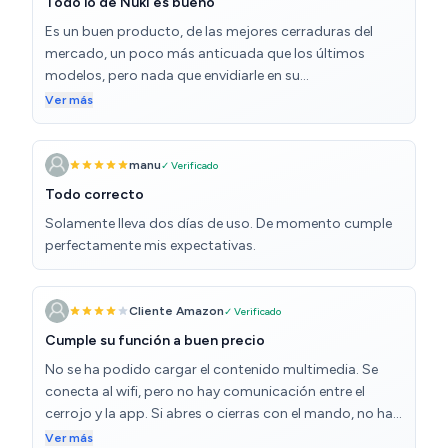
Todo lo de Nuki es bueno
Es un buen producto, de las mejores cerraduras del
mercado, un poco más anticuada que los últimos
modelos, pero nada que envidiarle en su
funcionamiento
Ver más
manu
✓ Verificado
Todo correcto
Solamente lleva dos días de uso. De momento cumple
perfectamente mis expectativas.
Cliente Amazon
✓ Verificado
Cumple su función a buen precio
No se ha podido cargar el contenido multimedia. Se
conecta al wifi, pero no hay comunicación entre el
cerrojo y la app. Si abres o cierras con el mando, no hay
reflejo en la app de ese movimiento, ni el estado del
Ver más