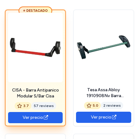
⭐ DESTACADO
Tesa Assa Abloy
CISA - Barra Antipanico
1910908Nv Barra
Modular S/Bar Cisa
Antipánico, Negro / Verde,
5.0
2 reviews
3.7
57 reviews
8 Mm
Ver precio
Ver precio