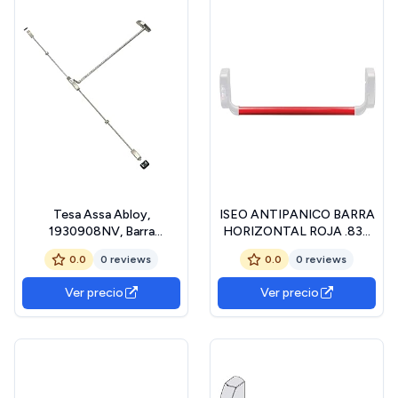
Tesa Assa Abloy,
ISEO ANTIPANICO BARRA
1930908NV, Barra
HORIZONTAL ROJA .830
Antipánico Universal 1930
945918
0.0
0 reviews
0.0
0 reviews
con dos puntos de cierre,
Picaportes de Acero
Ver precio
Ver precio
Basculante, Negro y Verde