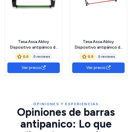
Tesa Assa Abloy
Tesa Assa Abloy
Dispositivo antipánico de
Dispositivo antipánico de
empuje, modelo de embutir
empuje, modelo de embutir
0.0
0 reviews
0.0
0 reviews
de nueca de 9mm de la
de nueca de 9mm de la
gama Universal en acabado
gama Universal en acabado
Ver precio
Ver precio
negro-verde
negro-rojo
OPINIONES Y EXPERIENCIAS
Opiniones de barras
antipanico: Lo que