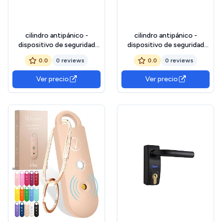
cilindro antipánico -
cilindro antipánico -
dispositivo de seguridad
dispositivo de seguridad
para barra antipánico, fácil
para barra antipánico, fácil
0.0
0 reviews
0.0
0 reviews
instalación, material
instalación, material
resistente, ideal para salidas
resistente, ideal para salidas
Ver precio
Ver precio
de emergencia.
de emergencia.