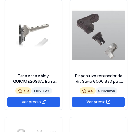
escalada ecuestre
Tesa Assa Abloy,
Dispositivo retenedor de
QUICK1E209SA, Barra
día Savio 6000.830 para
Antipánico de Embutir
antipánico Bernini, acabado
5.0
1 reviews
0.0
0 reviews
QUICK, Satinado
negro
Ver precio
Ver precio