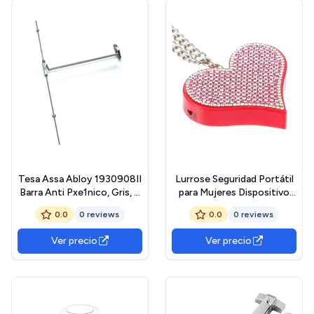
alarma)
Tesa Assa Abloy 1930908II
Lurrose Seguridad Portátil
Barra Anti Pxe1nico, Gris, 8
para Mujeres Dispositivo
Mm
De con Sonido Fuerte para
0.0
0 reviews
0.0
0 reviews
Uso y Situaciones
Ver precio
Ver precio