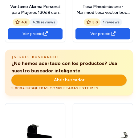
Vantamo Alarma Personal
Tesa Mmodmbscne -
para Mujeres 130dB con
Man.mod tesa vector boca
Doble Altavoz, Luz
sc ne
4.6
4.3k reviews
5.0
1 reviews
Estroboscópica Potente e
Indicador De Batería Baja,
Ver precio
Ver precio
Llaveros Dispositivo de
Autodefensa Personal
Compacto
¿SIGUES BUSCANDO?
¿No hemos acertado con los productos? Usa
nuestro buscador inteligente.
Abrir buscador
5.000+ BÚSQUEDAS COMPLETADAS ESTE MES