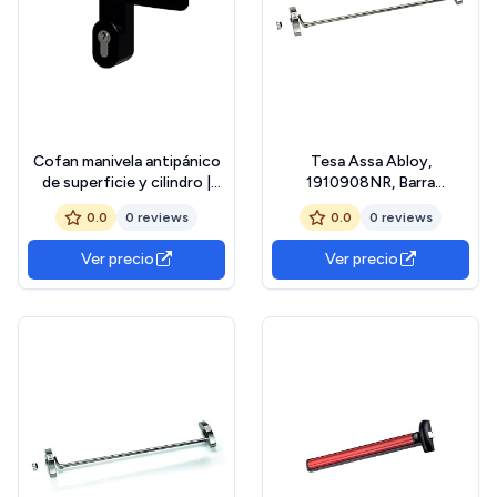
Cofan manivela antipánico
Tesa Assa Abloy,
de superficie y cilindro |
1910908NR, Barra
Siempre cerrado | Con 3
Antipánico Universal 1910
0.0
0 reviews
0.0
0 reviews
llaves | Color negro
con un punto lateral de
cierre, Cofre Negro y Barra
Ver precio
Ver precio
Roja