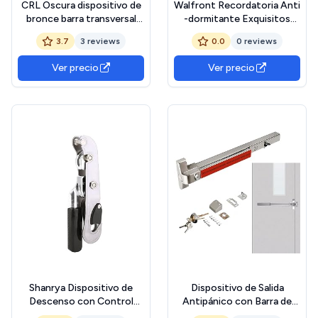
CRL Oscura dispositivo de
Walfront Recordatoria Anti
bronce barra transversal
-dormitante Exquisitos
antipánico - mano derecha
Dispositivo de Alarma del
3.7
3 reviews
0.0
0 reviews
revertir borde cónico -
Controlador de Material
dl1190rhrdu
ABS para Viajeros Seguros
Ver precio
Ver precio
de Conducción (BLACK)
Shanrya Dispositivo de
Dispositivo de Salida
Descenso con Control
Antipánico con Barra de
Manual, Dispositivo
Empuje,Barras Antipánico