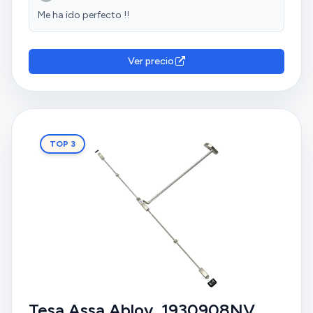
Me ha ido perfecto !!
Ver precio
TOP 3
Tesa Assa Abloy, 1930908NV