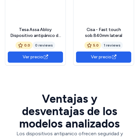
Tesa Assa Abloy
Cisa - Fast touch
Dispositivo antipánico de
sob.840mm lateral
Empuje, Modelo de
0.0
0 reviews
5.0
1 reviews
sobreponer con un Punto
de Cierre de la Gama
Ver precio
Ver precio
Universal en Acabado
Satinado-INOX Push
Univ.1910,900,C8,S/I,
Varios, Cuadradillo 8 mm
Ventajas y
desventajas de los
modelos analizados
Los dispositivos antipanico ofrecen seguridad y