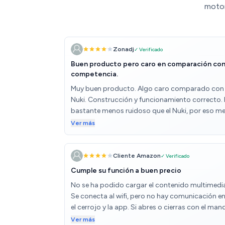
motor
Zonadj
✓ Verificado
Buen producto pero caro en comparación con
competencia.
Muy buen producto. Algo caro comparado con 
Nuki. Construcción y funcionamiento correcto. 
bastante menos ruidoso que el Nuki, por eso m
decanté por el pese al aumento sustancial de
Ver más
precio. Con el Yale Connect tengo acceso a la
cerradura desde cualquier lado. La pega es que
tiene bluetooth 4.2 cuando la competencia tien
Cliente Amazon
✓ Verificado
ya 5.0 y siendo que acaba de salir al mercado
Cumple su función a buen precio
deberían haberlo implementado, por temas de
No se ha podido cargar el contenido multimedi
alcance, seguridad y ahorro de batería. En la ap
Se conecta al wifi, pero no hay comunicación en
faltan opciones como un modo noche y que te
el cerrojo y la app. Si abres o cierras con el man
dejaría decir el número de vueltas que quieres q
no hay reflejo en la app de ese movimiento, ni el
Ver más
de o poder ajustar el rango del bluetooth cuan