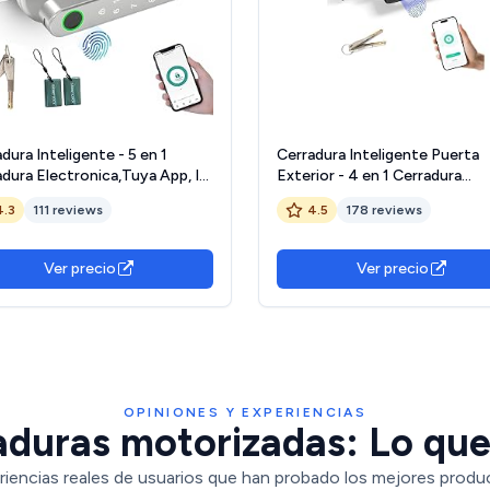
dura Inteligente - 5 en 1
Cerradura Inteligente Puerta
adura Electronica,Tuya App, IC
Exterior - 4 en 1 Cerradura
 Huellas Dactilares,
Electronica, Huella Dactilar, A
4.3
111 reviews
4.5
178 reviews
aseña Digital, Llave
Contraseña, Llave Mecánica, A
nica,Biometric Smart Door
de Batería Baja, Cerraduras
 for
Inteligente WiFi, Protección
Ver precio
Ver precio
oom/Hotel/Apartment/Office
Contraseña
OPINIONES Y EXPERIENCIAS
aduras motorizadas: Lo que 
riencias reales de usuarios que han probado los mejores produ