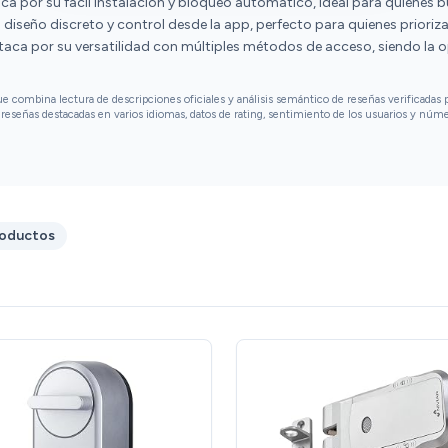
ca por su fácil instalación y bloqueo automático, ideal para quienes
el telefono para que marque en que posición
 diseño discreto y control desde la app, perfecto para quienes priorizan 
esta por lo menos en la app SmartLife.
aca por su versatilidad con múltiples métodos de acceso, siendo la
combina lectura de descripciones oficiales y análisis semántico de reseñas verificadas p
reseñas destacadas en varios idiomas, datos de rating, sentimiento de los usuarios y núm
roductos