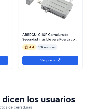
ARREGUI CI10P Cerradura de
Seguridad Invisible para Puerta con
pp,
4 mandos a distancia | Antirrobo |
4.4
1.3k reviews
larma
Anti Okupas | Cerradura
Electrónica para Puerta | Cerradura
Inalámbrica | Cerrojo Interior | plata
Ver precio
dicen los usuarios
ctos de cerraduras