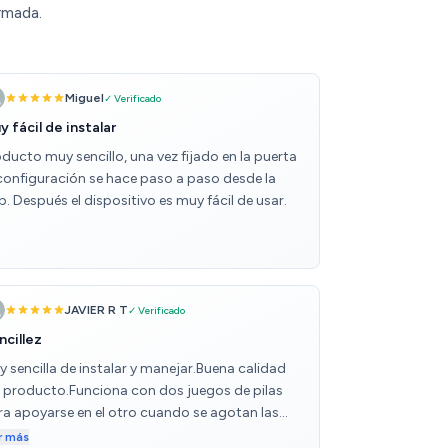
rmada.
Miguel
✓ Verificado
y fácil de instalar
ducto muy sencillo, una vez fijado en la puerta
 configuración se hace paso a paso desde la
. Después el dispositivo es muy fácil de usar.
JAVIER R T
✓ Verificado
ncillez
y sencilla de instalar y manejar.Buena calidad
l producto.Funciona con dos juegos de pilas
ra apoyarse en el otro cuando se agotan las
ncipales.
r más