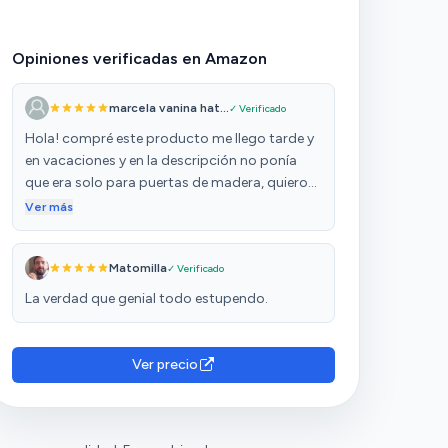
Opiniones verificadas en Amazon
marcela vanina hat...
✓ Verificado
Hola! compré este producto me llego tarde y
en vacaciones y en la descripción no ponía
que era solo para puertas de madera, quiero
hablar con la persona que vende el producto
Ver más
para devolverlo
Matomilla
✓ Verificado
La verdad que genial todo estupendo.
Ver precio