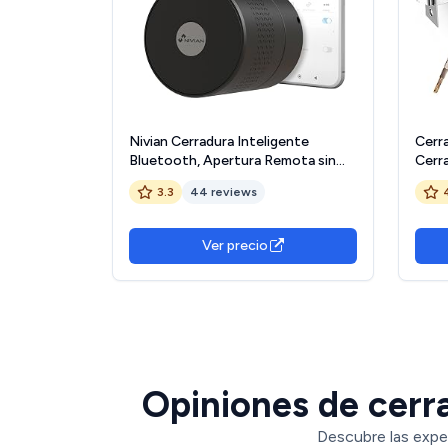
Nivian Cerradura Inteligente
Cerra
Bluetooth, Apertura Remota sin
Cerr
Llave, Creación de Llaves Virtuales
Card,
3.3
44 reviews
Temporales, Función Autocierre,
Contr
Instalación Fácil (NV-
Mecá
SMARTLOCK)
Lock
Ver precio
Bedr
Plata
Opiniones de cerr
Descubre las expe