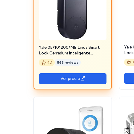
Yale
Yale 05/101200/MB Linus Smart
Lock 
Lock Cerradura inteligente
moto
motorizada, Negro Mate
4.1
563 reviews
Ver precio