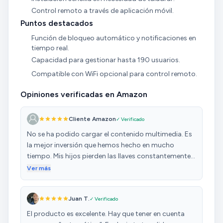
Control remoto a través de aplicación móvil.
Puntos destacados
Función de bloqueo automático y notificaciones en
tiempo real.
Capacidad para gestionar hasta 190 usuarios.
Compatible con WiFi opcional para control remoto.
Opiniones verificadas en Amazon
Cliente Amazon
✓ Verificado
No se ha podido cargar el contenido multimedia. Es
la mejor inversión que hemos hecho en mucho
tiempo. Mis hijos pierden las llaves constantemente,
y esto nos da libertad para que entren y salgan. Viene
Ver más
con tarjetas que sirven como llave pero también
puedes ajustar la cerradura a la huella dactilar y a un
Juan T.
✓ Verificado
código Muy cómodo y fácil. Las instrucciones
sencillas y cuando nos ha surgido una duda, que era
El producto es excelente. Hay que tener en cuenta
nombrar a cada usuario, por WhatsApp nos han