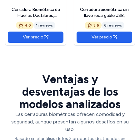
Cerradura Biométrica de
Cerradura biométrica sin
Huellas Dactilares,
llave recargable USB,
Electrónica e Inteligente
candado de huella digital
4.0
1 reviews
3.6
6 reviews
Con Código Numérico -
USB, candado de seguridad
Teclado Negro
inteligente para sala de
Ver precio
Ver precio
deporte, batería de 12
meses, impermeable IP65
para casa, oficina
Ventajas y
desventajas de los
modelos analizados
Las cerraduras biométricas ofrecen comodidad y
seguridad, aunque presentan algunos desafíos en su
uso.
Basado en el análisis de los 3 productos destacados en