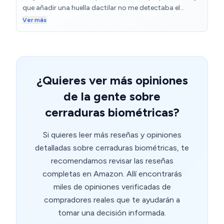
que añadir una huella dactilar no me detectaba el
telefono la cerradura. Una vez añadida la huella fue muy
Ver más
facil
¿Quieres ver más opiniones
de la gente sobre
cerraduras biométricas?
Si quieres leer más reseñas y opiniones
detalladas sobre cerraduras biométricas, te
recomendamos revisar las reseñas
completas en Amazon. Allí encontrarás
miles de opiniones verificadas de
compradores reales que te ayudarán a
tomar una decisión informada.