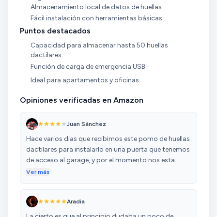
Almacenamiento local de datos de huellas.
Fácil instalación con herramientas básicas.
Puntos destacados
Capacidad para almacenar hasta 50 huellas
dactilares.
Función de carga de emergencia USB.
Ideal para apartamentos y oficinas.
Opiniones verificadas en Amazon
Juan Sánchez
Hace varios dias que recibimos este pomo de huellas
dactilares para instalarlo en una puerta que tenemos
de acceso al garage, y por el momento nos esta
gustando bastante, ya que desde que lo pusimos,
Ver más
hemos dejado de usar la llave a diario para abrir o
cerrar el pomo y registrando las huellas de toda la
Aradia
familia, todos tenemos acceso a abrir la puerta sin
necesidad de buscar la llave como antes. Os dejo
La cierto es que al principio dudaba un poco de