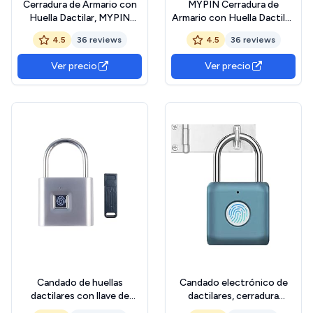
Cerradura de Armario con
MYPIN Cerradura de
Huella Dactilar, MYPIN
Armario con Huella Dactilar,
Cerradura Biométrica
Cerradura Biométrica
4.5
36 reviews
4.5
36 reviews
Inteligente con huella
Inteligente con huella
dactilar, USB recargable, Sin
dactilar, USB recargable,
Ver precio
Ver precio
Llave, Cerradura
Cerradura Electrónica para
Electrónica Para Cajones,
cajones, armarios, muebles
Armarios, Hogar y Oficina
de madera
Candado de huellas
Candado electrónico de
dactilares con llave de
dactilares, cerradura
emergencia, candado
inteligente impermeable