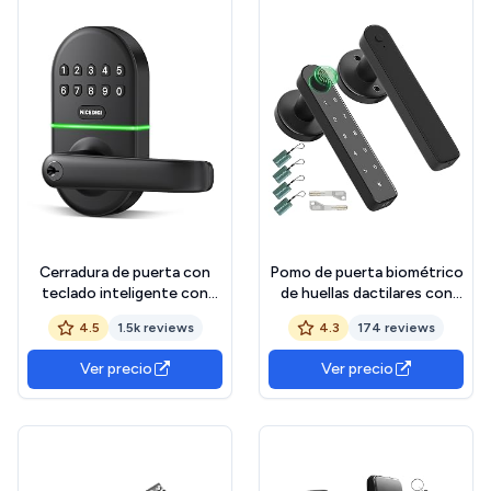
biométrica smart lock
Cerradura de puerta con
Pomo de puerta biométrico
teclado inteligente con
de huellas dactilares con
asa: cerradura digital de
código, manija de puerta de
4.5
1.5k reviews
4.3
174 reviews
entrada sin llave NICE DIGI
entrada sin llave para
para puerta
dormitorio, hogar, hotel,
Ver precio
Ver precio
delantera/interior, botón
oficina, apartamento, color
de código electrónico, fácil
negro
instalación