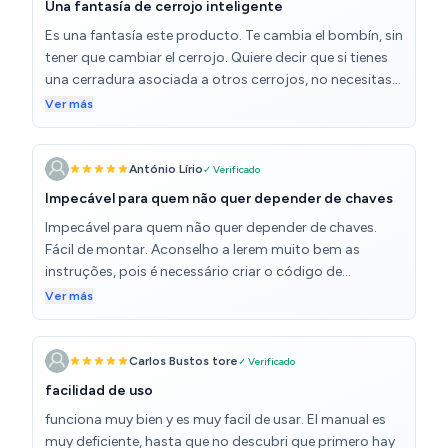
Una fantasía de cerrojo inteligente
Es una fantasía este producto. Te cambia el bombín, sin
tener que cambiar el cerrojo. Quiere decir que si tienes
una cerradura asociada a otros cerrojos, no necesitas
más instalación que el propio de cambiar el bombín.
Ver más
Instalación en 2 minutos. Te resuelve la papeleta
especialmente para pisos turísticos. Luego tanto huella,
como tarjeta como código va a la perfección. El
António Lírio
✓ Verificado
software todavía tiene margen de mejora, pero las
Impecável para quem não quer depender de chaves
nuevas actuaciones lo van mejorando. Además tienen
Impecável para quem não quer depender de chaves.
un servicio de atención al cliente vía WhatsApp, que te
Fácil de montar. Aconselho a lerem muito bem as
responden y te resuelven la papeleta (especialmente al
instruções, pois é necessário criar o código de
principio que puedes tener dudas con el software). Lo
administrador com o teclado numérico e só depois é
Ver más
recomiendo gratamente.
que é possível adicionar utilizadores através da APP.
Entrei em contacto com o suporte e também foram
muito solicitos. Cada utiizador pode ter vários
Carlos Bustos tore
✓ Verificado
métodos de acesso, inclusivamente várias impressões
facilidad de uso
digitais, para o caso de estarmos com as mãos
funciona muy bien y es muy facil de usar. El manual es
ocupadas.
muy deficiente, hasta que no descubri que primero hay