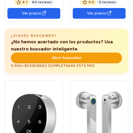
4.1
64 reviews
0.0
0 reviews
inteligente impermeable
para casillero | Cerradura
IP66, cerradura biométrica
inteligente sin llave con
Ver precio
Ver precio
de alta seguridad para
huella digital,Candado
taquilla de gimnasio,
inteligente con biométrico
cobertizo, unidades de
sin llave para
¿SIGUES BUSCANDO?
¿No hemos acertado con los productos? Usa
nuestro buscador inteligente.
Abrir buscador
5.000+ BÚSQUEDAS COMPLETADAS ESTE MES