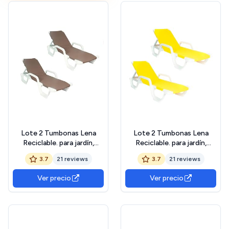
Lote 2 Tumbonas Lena
Lote 2 Tumbonas Lena
Reciclable. para jardín,
Reciclable. para jardín,
Patio, Piscina, Playa,
Patio, Piscina, Playa,
3.7
21 reviews
3.7
21 reviews
terraza, áticos... Mobiliario
terraza, áticos... Mobiliario
para Interior y Exterior
para Interior y Exterior
Ver precio
Ver precio
(Taupé)
(Yellow)