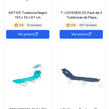
AKTIVE Tumbona Negro
T-LOVENDO.ES Pack de 2
153 x 33 x 47 cm
Tumbonas de Playa
Reclinables con Parasol
3.6
6 reviews
3.8
237 reviews
Ajustable | Plegables y
Portátiles | para Jardín,
Ver precio
Ver precio
Terraza, Piscina o Camping |
Aluminio Ligero y Tela
Transpirable Resistente
Exterior