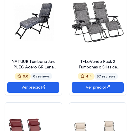
NATUUR Tumbona Jard
T-LoVendo Pack 2
PLEG Acero GR Lena
Tumbonas o Sillas de
Writings 7 POSIC. R/P
Exterior Plegables para
0.0
0 reviews
4.4
57 reviews
jardín, Playa, Piscina,
terraza. Gravedad Zero 2
Ver precio
Ver precio
Unidades, Acero Ligero,
Portavasos y
Reposacabezas.