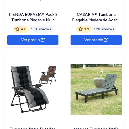
TIENDA EURASIA® Pack 2
CASARIA® Tumbona
- Tumbona Plegable Multi-
Plegable Madera de Acacia
Posiciones para Jardín -
Carga 160KG Silla Jardín
4.0
158 reviews
3.9
1.2k reviews
95x65x105cm - Ideal para
Playa Transpirable
Uso en la Terraza o Jardín
Ajustable Beige
Ver precio
Ver precio
(Beige)