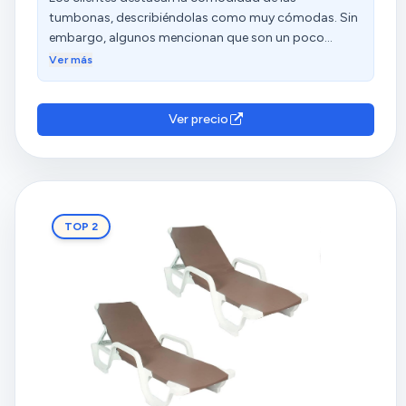
tumbonas, describiéndolas como muy cómodas. Sin
embargo, algunos mencionan que son un poco
endebles y que los apoyabrazos vienen rotos. Las
Ver más
opiniones sobre la calidad, el material y la relación
calidad-precio son diversas.
Ver precio
TOP 2