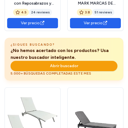
con Reposabrazos y
MARK MARCAS DE
Reclinable en 4 Posiciones.
CALIDAD - Single 1034 -
4.5
24 reviews
3.8
51 reviews
Hamaca Modelo Malibú,
Tumbona Plegable
Reclinable y Resistente
Textilene (Orgullo)
Ver precio
Ver precio
para Playa, Piscina o Jardín.
¿SIGUES BUSCANDO?
¿No hemos acertado con los productos? Usa
nuestro buscador inteligente.
Abrir buscador
5.000+ BÚSQUEDAS COMPLETADAS ESTE MES