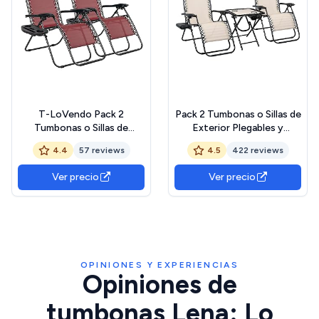
T-LoVendo Pack 2
Pack 2 Tumbonas o Sillas de
Tumbonas o Sillas de
Exterior Plegables y
Exterior Plegables para
reclinables con mesita para
4.4
57 reviews
4.5
422 reviews
jardín, Playa, Piscina,
jardín, Playa, Piscina,
terraza. Gravedad Zero 2
terraza. Gravedad Zero 2
Ver precio
Ver precio
Unidades, Acero Ligero,
Unidades, Acero Ligero,
Portavasos y
Portavasos y
Reposacabezas.
Reposacabezas. Beige
OPINIONES Y EXPERIENCIAS
Opiniones de
tumbonas Lena: Lo