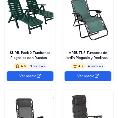
KURIL Pack 2 Tumbonas
ARBUTUS Tumbona de
Plegables con Ruedas –
Jardín Plegable y Reclinable,
72x189x96 cm –
Hamaca con Cojín Cómoda
4.6
3 reviews
4.7
4 reviews
Polipropileno – Respaldo
y Resistente para Terraza,
Multiposición – Exterior
Camping y Patio (1, Verde)
Ver precio
Ver precio
Jardín y Piscina (Verde)