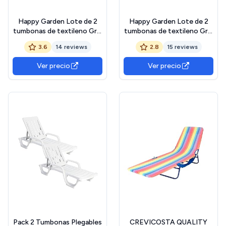
Happy Garden Lote de 2
Happy Garden Lote de 2
tumbonas de textileno Gris
tumbonas de textileno Gris
Sardinia Estructura Blanca.
Sardinia Estructura
3.6
14 reviews
2.8
15 reviews
Tumbona de Acero para
Antracita. Tumbona de
Exterior de 5 Posiciones.
Exterior de Acero de 5
Ver precio
Ver precio
Posiciones.
Pack 2 Tumbonas Plegables
CREVICOSTA QUALITY