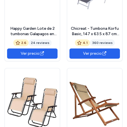
Happy Garden Lote de 2
Chicreat - Tumbona Korfu
tumbonas Galapagos en
Basic, 147 x 63.5 x 87 cm,
textilene
Gris/Plateado
2.6
24 reviews
4.1
360 reviews
Terracota/Estructura
Terracota. Tumbona de
Ver precio
Ver precio
Exterior multiposición.