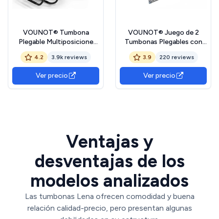
VOUNOT® Tumbona
VOUNOT® Juego de 2
Plegable Multiposicione
Tumbonas Plegables con
Jardín, Silla Gravedad Cero
Parasol, Tumbona Playera
4.2
3.9k reviews
3.9
220 reviews
Reclinable, con Soporte
Reclinable 4 Posiciones,
para Bebidas y
Estructura Acero y Tejido
Ver precio
Ver precio
Reposacabezas Axtraíble,
Textileno, Peso Máx.
Carga máxima 120kg, Gris
Soportado 110kg para
Piscina, Jardín, Playa
190x58x27cm, Azul
Ventajas y
desventajas de los
modelos analizados
Las tumbonas Lena ofrecen comodidad y buena
relación calidad-precio, pero presentan algunas