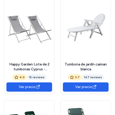
Happy Garden Lote de 2
Tumbona de jardín caiman
tumbonas Cyprus -
blanca
textilene Gris/Estructura
4.0
15 reviews
3.7
147 reviews
Blanco
Ver precio
Ver precio