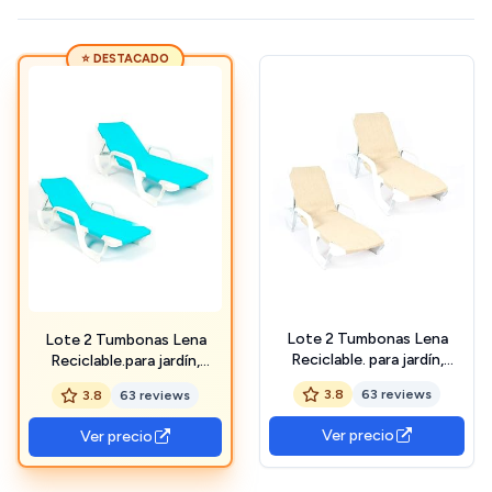
⭐ DESTACADO
Lote 2 Tumbonas Lena
Lote 2 Tumbonas Lena
Reciclable. para jardín,
Reciclable.para jardín,
Patio, Piscina, Playa,
Patio, Piscina, Playa,
3.8
63 reviews
3.8
63 reviews
terraza, áticos... Mobiliario
terraza, áticos... Mobiliario
para Interior y Exterior
para Interior y Exterior
Ver precio
Ver precio
(Beige)
(Turquesa)