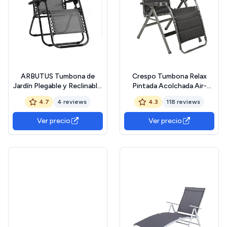
ARBUTUS Tumbona de
Crespo Tumbona Relax
Jardín Plegable y Reclinable,
Pintada Acolchada Air-
Hamaca con Cojín Cómoda
Deluxe
4.7
4 reviews
4.3
118 reviews
y Resistente para Terraza,
Camping y Patio (1, Gris
Ver precio
Ver precio
Oscuro)