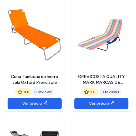
186 cm
Cuna Tumbona de hierro
CREVICOSTA QUALITY
tela Oxford Prendisole
MARK MARCAS DE
piscina playa
CALIDAD - Single 1034 -
0.0
0 reviews
3.8
51 reviews
Tumbona Plegable
Textilene (Orgullo)
Ver precio
Ver precio