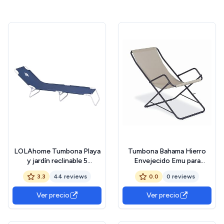
LOLAhome Tumbona Playa
Tumbona Bahama Hierro
y jardín reclinable 5
Envejecido Emu para
Posiciones Convertible en
muebles exterior jardín casa
3.3
44 reviews
0.0
0 reviews
Cama, Plegable, Estructura
Acero Pintura Epoxi
Ver precio
Ver precio
anticorrosión, Tejido
loneta Oxford 600 D
poliéster Azul Marino de