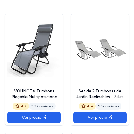
VOUNOT® Tumbona
Set de 2 Tumbonas de
Plegable Multiposicione
Jardín Reclinables – Sillas
Jardín, Silla Gravedad Cero
Ergonómicas de Exterior
4.2
3.9k reviews
4.4
1.5k reviews
Reclinable, con Soporte
con Almohada y Bolsillos
para Bebidas y
Laterales, Tejido
Ver precio
Ver precio
Reposacabezas Axtraíble,
Transpirable, 150 kg, para
Carga máxima 120kg, Gris
Playa, Terraza, Camping y
Piscina OGS28-HGx2