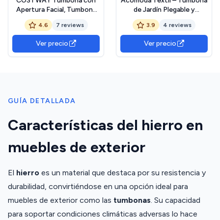
COSTWAY Tumbona con
Acomoda Textil – Tumbona
Apertura Facial, Tumbona
de Jardín Plegable y
de jardín Plegable con 3
Reclinable en 5 Posiciones.
4.6
7 reviews
3.9
4 reviews
Cojines extraíbles y
Hamaca Cómoda y
Respaldo Ajustable en 5
Resistente para Playa,
Ver precio
Ver precio
Posiciones, Tumbona de
Piscina, Jardín y Terraza,
Playa para jardín y Zona de
Gris Claro 186x53x24/82,5
Piscina (Negro)
cm. (1 Unidad)
GUÍA DETALLADA
Características del hierro en
muebles de exterior
El
hierro
es un material que destaca por su resistencia y
durabilidad, convirtiéndose en una opción ideal para
muebles de exterior como las
tumbonas
. Su capacidad
para soportar condiciones climáticas adversas lo hace