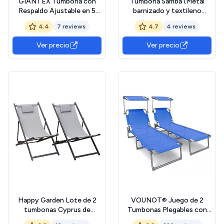
GIANTEX Tumbona con
Tumbona Samba (Metal
Respaldo Ajustable en 5
barnizado y textileno
Niveles, Carga hasta 160 kg,
resistente con
4.4
7 reviews
4.7
4 reviews
Tumbona de Jardín para
reposabrazos
Baño de Sol, Marco de
Ver precio
Ver precio
Metal, Silla Reclinable para
Patio, Balcón, Piscina
Happy Garden Lote de 2
VOUNOT® Juego de 2
tumbonas Cyprus de
Tumbonas Plegables con
textileno Gris con
Parasol, Tumbona Playera