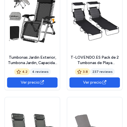
Tumbonas Jardin Exterior,
T-LOVENDO.ES Pack de 2
Tumbona Jardin, Capacidad
Tumbonas de Playa
de Carga 200Kg, Respaldo
Reclinables con Parasol
4.2
4 reviews
3.8
237 reviews
Ajustable con Cojines y
Ajustable | Plegables y
Portavasos, Tumbonas
Portátiles | para Jardín,
Ver precio
Ver precio
Plegables, para JardíN,
Terraza, Piscina o Camping |
Playa, Piscina, BalcóN
Aluminio Ligero y Tela
Transpirable Resistente
Exterior