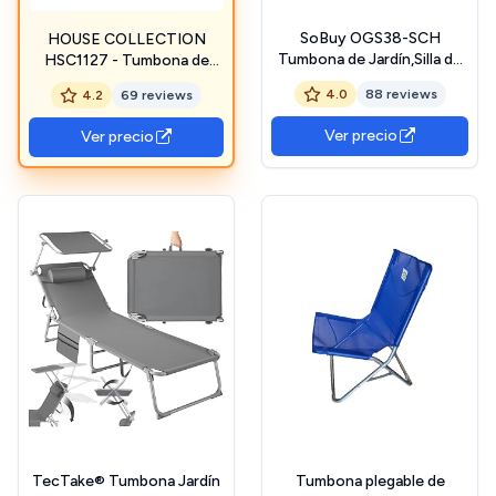
SoBuy OGS38-SCH
HOUSE COLLECTION
Tumbona de Jardín,Silla de
HSC1127 - Tumbona de
terraza, Estructura de
Hierro
4.0
88 reviews
4.2
69 reviews
Hierro, Malla Transpirable
Teslin,ES
Ver precio
Ver precio
TecTake® Tumbona Jardín
Tumbona plegable de