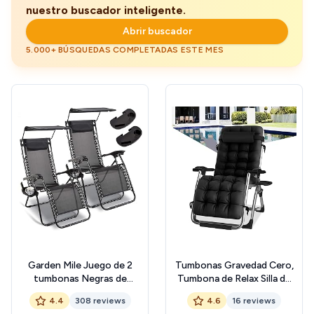
nuestro buscador inteligente.
Abrir buscador
5.000+ BÚSQUEDAS COMPLETADAS ESTE MES
Garden Mile Juego de 2
Tumbonas Gravedad Cero,
tumbonas Negras de
Tumbona de Relax Silla de
Gravedad Cero para el Sol, 2
Jardín Plegable, para Playa,
4.4
308 reviews
4.6
16 reviews
Unidades, sillas de salón
Piscina,