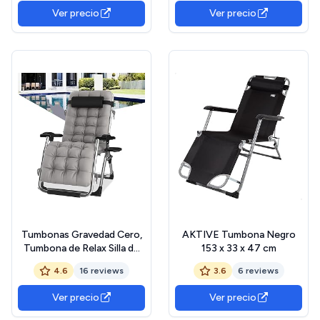
textoline, Muebles de jardín
Terraza,Camping.Carga
Ver precio
Ver precio
para Exteriores, Asientos
Máxima 200kg (A-con Cojín
Interiores, tumbonas,
Negro, Set de 1)
reclinables
Tumbonas Gravedad Cero,
AKTIVE Tumbona Negro
Tumbona de Relax Silla de
153 x 33 x 47 cm
Jardín Plegable, para Playa,
4.6
16 reviews
3.6
6 reviews
Piscina,
Terraza,Camping.Carga
Ver precio
Ver precio
Máxima 200kg (A-con Cojín
Gris, Set de 1)