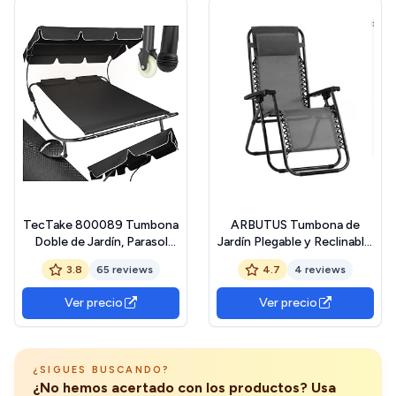
TecTake 800089 Tumbona
ARBUTUS Tumbona de
Doble de Jardín, Parasol
Jardín Plegable y Reclinable,
Plegable, 2 Cojines,
Hamaca con Cojín Cómoda
3.8
65 reviews
4.7
4 reviews
Estructura de Metal,
y Resistente para Terraza,
Interior &amp; Exterior
Camping y Patio (1, Gris
Ver precio
Ver precio
(Negro/Negro)
Oscuro)
¿SIGUES BUSCANDO?
¿No hemos acertado con los productos? Usa