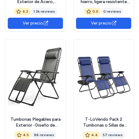
Exterior de Acero,
hierro, ligera resistente
Tumbona Plegable con
(azul)
4.2
1.3k reviews
0.0
0 reviews
Reposacabezas, Parasol y
Bolsillo Lateral, Tumbona
Ver precio
Ver precio
Playa Reclinable 6
Posiciones, para Piscina
Resistente a Intemperie -
Gris
Tumbonas Plegables para
T-LoVendo Pack 2
Exterior -Diseño de
Tumbonas o Sillas de
Gravedad Cero para Jardín,
Exterior Plegables para
4.5
96 reviews
4.4
57 reviews
Playa, Piscina y Terraza -
jardín, Playa, Piscina,