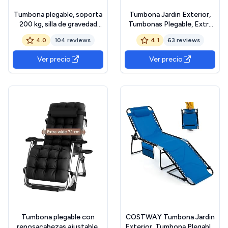
Tumbona plegable, soporta
Tumbona Jardin Exterior,
200 kg, silla de gravedad
Tumbonas Plegable, Extra
cero con cojín, soporte
Ancho Silla Gravedad Cero
4.0
104 reviews
4.1
63 reviews
para bebidas, extra ancha,
Reclinable - Respaldo
ajustable, para patio, jardín,
Ajustable, Silla con Cojín y
Ver precio
Ver precio
playa, piscina
Reposacabezas, para Playa,
Piscina, Terraza, Marrón
Tumbona plegable con
COSTWAY Tumbona Jardin
reposacabezas ajustable,
Exterior, Tumbona Plegable