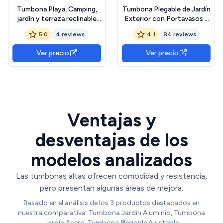
Tumbona Playa, Camping,
Tumbona Plegable de Jardín
jardín y terraza reclinable
Exterior con Portavasos y
Convertible en Cama de
Reposacabezas, Silla de
5.0
4 reviews
4.1
84 reviews
Acero con Acolchado de
Playa Ajustable para
poliéster 3D Negra
Piscina, Terraza, Carga de
Ver precio
Ver precio
150 KG (Verde 1 Unidad)
Ventajas y
desventajas de los
modelos analizados
Las tumbonas altas ofrecen comodidad y resistencia,
pero presentan algunas áreas de mejora.
Basado en el análisis de los 3 productos destacados en
nuestra comparativa: Tumbona Jardín Aluminio, Tumbona
Jardín Acero, Tumbona Plegable Ajustable