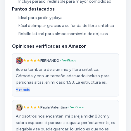
Incluye parasol reclinable para mayor comodidad
Puntos destacados
Ideal para jardín y playa
Fácil de limpiar gracias a su funda de fibra sintética
Bolsillo lateral para almacenamiento de objetos
Opiniones verificadas en Amazon
FERNANDO
✓ Verificado
Buena tumbona de aluminio y fibra sintética.
Cómoda y con un tamaño adecuado incluso para
personas altas, en mi caso 1,93. La estructura es
fuerte de aluminio y muy ligera. Se pliega con mucha
Ver más
facilidad. El parasol dispone de ruedas de presión
con las que se puede regular la inclinación hacia
Paula Valentina
✓ Verificado
delante y atrás además del giro sobre su eje. La fibra
sintética se ve resistente, de calidad y muy fácil de
A nosotros nos encantan, mi pareja mide180cm y
limpiar. Dispone de asas para su transporte y de un
sobra espacio, el parasol se ajusta perfectamente, es
bolsillo lateral con dos compartimentos muy útiles.
plegable y se puede guardar, lo unico es que no es