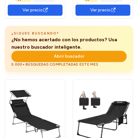
Respaldo Ajustable en 5
Piscina con Respaldo
Posiciones,
Regulable en 6 Posiciones,
Ver precio
Ver precio
Espreguiçadeira Jardim
Tumbona de Playa Estable
Playa Piscina Exterior, 156 x
y Resistente a Intemperie,
55 x 83 cm, Carga 160kg
Fácil Limpieza - Negro
(Negro)
¿SIGUES BUSCANDO?
¿No hemos acertado con los productos? Usa
nuestro buscador inteligente.
Abrir buscador
5.000+ BÚSQUEDAS COMPLETADAS ESTE MES