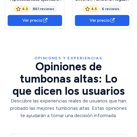
ligera, plegable, soporta
con Respaldo Reclinable de
4.3
861 reviews
4.5
6 reviews
hasta 200 kg, para jardín,
4 Posiciones, Bolsillo
balcón, playa, terraza, color
Lateral y Reposacabezas
Ver precio
Ver precio
negro
Desmontable, Tumbona
Teclinable Playa Piscina,
188 x 59 x 41cm (Azul)
OPINIONES Y EXPERIENCIAS
Opiniones de
tumbonas altas: Lo
que dicen los usuarios
Descubre las experiencias reales de usuarios que han
probado las mejores tumbonas altas. Estas opiniones
te ayudarán a tomar una decisión informada.