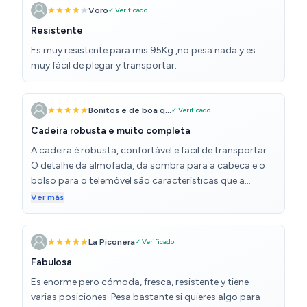
Voro
✓ Verificado
Resistente
Es muy resistente para mis 95Kg ,no pesa nada y es
muy fácil de plegar y transportar.
Bonitos e de boa q...
✓ Verificado
Cadeira robusta e muito completa
A cadeira é robusta, confortável e facil de transportar.
O detalhe da almofada, da sombra para a cabeca e o
bolso para o telemóvel são características que a
diferenciam das outras
Ver más
La Piconera
✓ Verificado
Fabulosa
Es enorme pero cómoda, fresca, resistente y tiene
varias posiciones. Pesa bastante si quieres algo para