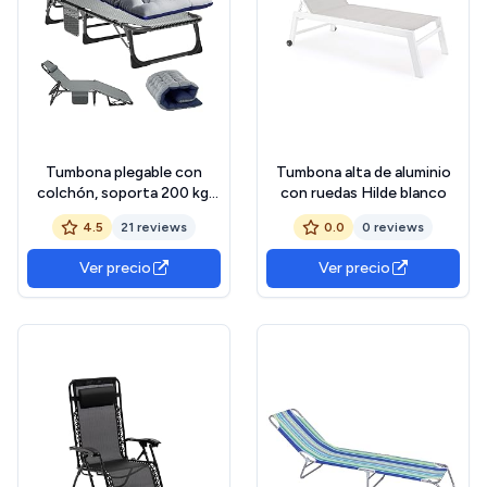
Tumbona plegable con
Tumbona alta de aluminio
colchón, soporta 200 kg,
con ruedas Hilde blanco
tumbona de jardín,
4.5
21 reviews
0.0
0 reviews
tumbona con bolsillo lateral
y reposacabezas, respaldo
Ver precio
Ver precio
ajustable para balcón,
jardín, playa