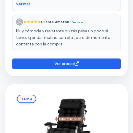
verdad. Una vez montado el parasol, se puede plegar
Ver más
facilmente para llevar la tumbona a la playa, no hay
ningun problema. Viene con un reposacabezas que
Cliente Amazon
✓ Verificado
se puede ajustar. No se puede pedir mas. La
recomiendo 100%.
Muy cómoda y resistente quizás pesa un poco si
tienes q andar mucho con ella , pero de momento
contenta con la compra
Ver precio
TOP 3