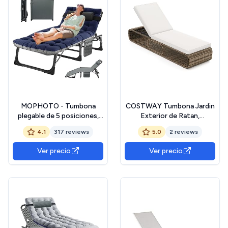
MOPHOTO - Tumbona
COSTWAY Tumbona Jardin
plegable de 5 posiciones,
Exterior de Ratan,
portátil, para exterior,
Tumbona Reclinable de 7
4.1
317 reviews
5.0
2 reviews
perfecta para piscina, playa,
Posiciones, Cojín y
patio, baño de sol
Almacenamiento,
Ver precio
Ver precio
Espreguiçadeira Jardim
Playa Piscina, 185 x 65 x 26-
86 cm, Carga 180kg