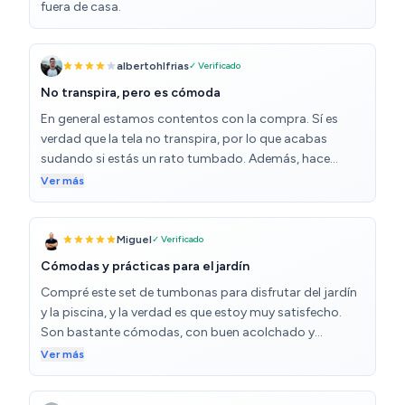
fuera de casa.
albertohlfrias
✓ Verificado
No transpira, pero es cómoda
En general estamos contentos con la compra. Sí es
verdad que la tela no transpira, por lo que acabas
sudando si estás un rato tumbado. Además, hace
bastante ruido cada vez que te mueves. Pero bueno, es
Ver más
una tumbona cómoda y se guarda bastante fácil
plegándola. De tanto estar al sol se ha desteñido un
poco, pero sigue estando perfecta.
Miguel
✓ Verificado
Cómodas y prácticas para el jardín
Compré este set de tumbonas para disfrutar del jardín
y la piscina, y la verdad es que estoy muy satisfecho.
Son bastante cómodas, con buen acolchado y
reposacabezas ajustable que permite varias
Ver más
posiciones, ideal para descansar o leer al aire libre. Me
gusta que sean plegables, facilitan mucho guardarlas o