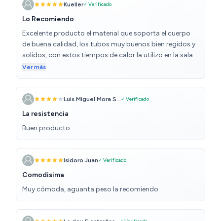
moverlas. El parasol integrado y el bolsillo lateral son
Kueller
✓ Verificado
detalles que se agradecen para estar cómodo sin
Lo Recomiendo
perder cosas de vista. Además, el material resiste bien la
Excelente producto el material que soporta el cuerpo
intemperie y el color gris combina con casi todo. Buena
de buena calidad, los tubos muy buenos bien regidos y
compra para quienes buscan calidad y funcionalidad
solidos, con estos tiempos de calor la utilizo en la sala a
sin gastar demasiado.
orilla de la ventana para sentir el aire fresco de la noche
Ver más
duermo como rey, la recomiendo.
Luis Miguel Mora S...
✓ Verificado
La resistencia
Buen producto
Isidoro Juan
✓ Verificado
Comodisima
Muy cómoda, aguanta peso la recomiendo