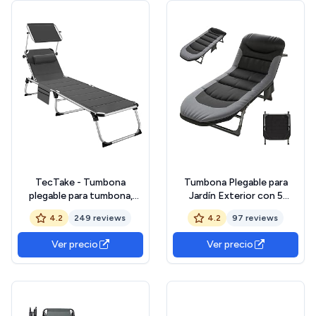
TecTake - Tumbona
Tumbona Plegable para
plegable para tumbona,
Jardín Exterior con 5
jardín al aire libre, con
Posiciones, Cama Camping,
4.2
249 reviews
4.2
97 reviews
parasol, reposacabezas y
para Balcón, Interior
bolsillo lateral, tumbona
(Negro)
Ver precio
Ver precio
reclinable, tumbona de
playa, relax jardín, camping,
salón de jardín al aire libre