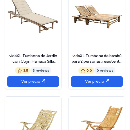
vidaXL Tumbona de Jardín
vidaXL Tumbona de bambú
con Cojín Hamaca Silla
para 2 personas, resistente
Asiento Patio Terraza
a la intemperie, 3
3.5
3 reviews
0.0
0 reviews
Balcón Exterior Piscina
posiciones ajustables,
Playa Cama Plegable
tumbona para exteriores,
Ver precio
Ver precio
Ajustable Robusta Bambú
tumbona reclinable junto a
la piscina, tumbona para
patio