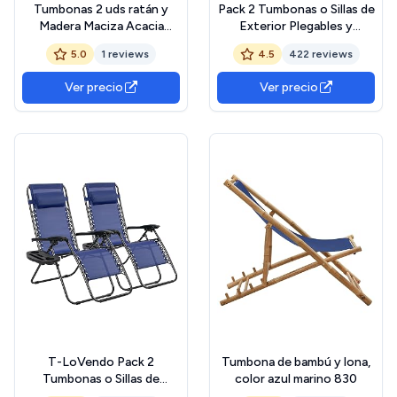
Tumbonas 2 uds ratán y
Pack 2 Tumbonas o Sillas de
Madera Maciza Acacia
Exterior Plegables y
marrón y Negro, Tumbonas
reclinables con mesita para
5.0
1 reviews
4.5
422 reviews
Jardin Exterior, Tumbona
jardín, Playa, Piscina,
Piscina, Sun Lounger,
terraza. Gravedad Zero 2
Ver precio
Ver precio
Tumbonas De Jardin, Cama
Unidades, Acero Ligero,
Jardin Exterior, Tumbona
Portavasos y
De Playa
Reposacabezas. Beige
T-LoVendo Pack 2
Tumbona de bambú y lona,
Tumbonas o Sillas de
color azul marino 830
Exterior Plegables para