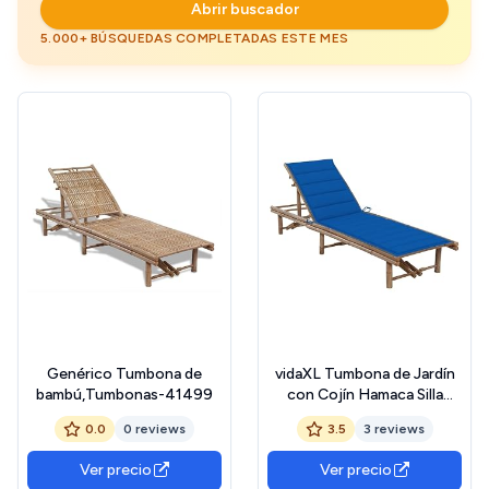
Abrir buscador
5.000+ BÚSQUEDAS COMPLETADAS ESTE MES
Genérico Tumbona de
vidaXL Tumbona de Jardín
bambú,Tumbonas-41499
con Cojín Hamaca Silla
Asiento Patio Terraza
0.0
0 reviews
3.5
3 reviews
Balcón Exterior Piscina
Playa Cama Plegable
Ver precio
Ver precio
Ajustable Robusta Bambú