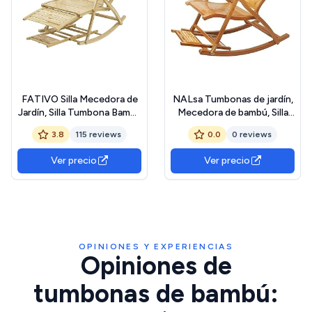
FATIVO Silla Mecedora de
NALsa Tumbonas de jardín,
Jardín, Silla Tumbona Bambú
Mecedora de bambú, Silla
Sillón Reclinable de Bambú
Plegable, Mecedora de
3.8
115 reviews
0.0
0 reviews
Plegable con Reposapiés y
Madera de bambú con
Masaje de Pies 5 Posición
Masaje de pies
Ver precio
Ver precio
Ajustable para Terraza
Balcón Jardín Patio
OPINIONES Y EXPERIENCIAS
Opiniones de
tumbonas de bambú: