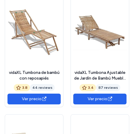
vidaXL Tumbona de bambú
vidaXL Tumbona Ajustable
con reposapiés
de Jardín de Bambú Mueble
Hamaca Lounger 3
3.8
44 reviews
3.4
87 reviews
Posiciones
Ver precio
Ver precio