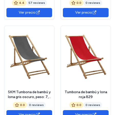
4.4
57 reviews
0.0
0 reviews
jardín, Playa, Piscina,
terraza. Gravedad Zero 2
Ver precio
Ver precio
Unidades, Acero Ligero,
Portavasos y
Reposacabezas.
SKM Tumbona de bambú y
Tumbona de bambú y lona
lona gris oscuro, peso: 7,5
roja 829
kg, 313018
0.0
0 reviews
0.0
0 reviews
Ver precio
Ver precio