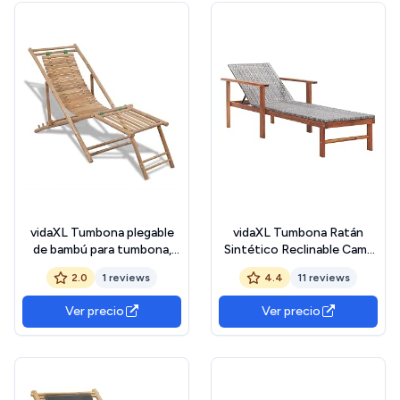
vidaXL Tumbona plegable
vidaXL Tumbona Ratán
de bambú para tumbona,
Sintético Reclinable Cama
reposapiés, jardín al aire
de Exteriores en Jardín
2.0
1 reviews
4.4
11 reviews
libre
Patio Playa Piscina Camping
Multiposición Gris Madera
Ver precio
Ver precio
Maciza de Acacia