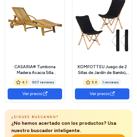
CASARIA® Tumbona
KOMFOTTEU Juego de 2
Madera Acacia Silla
Sillas de Jardín de Bambú,
Reclinable Jardín Mesa
Silla Plegable con Bolsillo
4.1
507 reviews
5.0
1 reviews
Extensible Ruedas Plegable
Lateral y Bolsa de
160Kg
Transporte, Silla de
Ver precio
Ver precio
Camping Portátil con Carga
hasta 150 kg, para Picnic,
Pesca, Playa (Negro)
¿SIGUES BUSCANDO?
¿No hemos acertado con los productos? Usa
nuestro buscador inteligente.