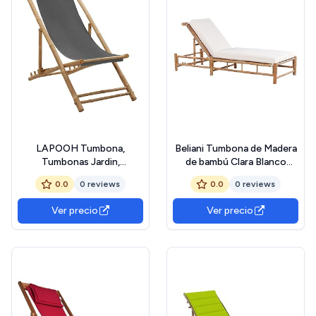
LAPOOH Tumbona,
Beliani Tumbona de Madera
Tumbonas Jardin,
de bambú Clara Blanco
Tumbonas Exterior,
Crema Respaldo Ajustable
0.0
0 reviews
0.0
0 reviews
Hamacas Y Tumbonas
Exterior Ligure
Playa, Hamaca Terraza,
Ver precio
Ver precio
Sillas De Terraza, de bambú
y Lona Gris Oscuro