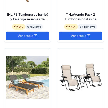
INLIFE Tumbona de bambú
T-LoVendo Pack 2
y tela roja, muebles de
Tumbonas o Sillas de
jardín (7,5 kg)
Exterior Plegables para
0.0
0 reviews
4.4
57 reviews
jardín, Playa, Piscina,
terraza. Gravedad Zero 2
Ver precio
Ver precio
Unidades, Acero Ligero,
Portavasos y
Reposacabezas.