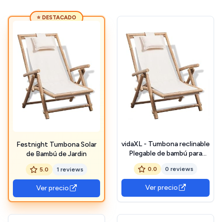
⭐ DESTACADO
vidaXL - Tumbona reclinable
Festnight Tumbona Solar
Plegable de bambú para
de Bambú de Jardin
Patio o jardín al Aire Libre
0.0
0 reviews
5.0
1 reviews
Ver precio
Ver precio