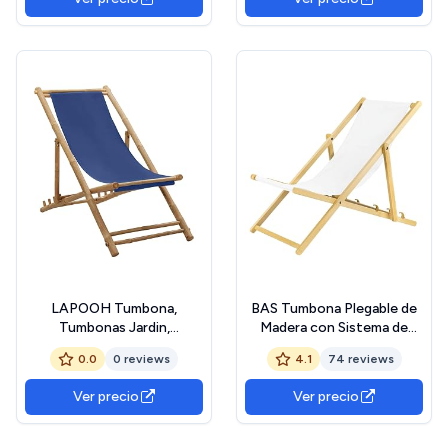
LAPOOH Tumbona,
BAS Tumbona Plegable de
Tumbonas Jardin,
Madera con Sistema de
Tumbonas Exterior,
Seguridad, 1 Unidad, Color
0.0
0 reviews
4.1
74 reviews
Hamacas Y Tumbonas
Blanco
Playa, Hamaca Terraza,
Ver precio
Ver precio
Sillas De Terraza, de bambú
y Lona Azul Marino