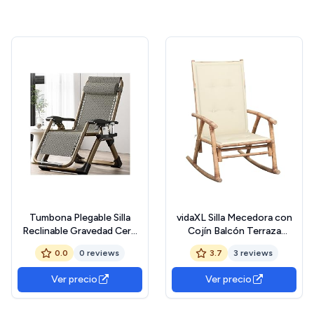
Tumbona Plegable Silla
vidaXL Silla Mecedora con
Reclinable Gravedad Cero
Cojín Balcón Terraza
con Reposacabeza Y
Tumbona Sillón Patio
0.0
0 reviews
3.7
3 reviews
Portavasos Sillón De
Exterior Asiento Butaca
Relajación Bambú Respaldo
Muebles Mobiliario
Ver precio
Ver precio
Ajustable para Exterior
Decoración Resistente
Interior Jardín Playa
Duradera Bambú
Terraza Camping Portátil