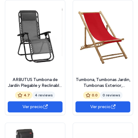
ARBUTUS Tumbona de
Tumbona, Tumbonas Jardin,
Jardín Plegable y Reclinable,
Tumbonas Exterior,
Hamaca con Cojín Cómoda
Hamacas Y Tumbonas
4.7
4 reviews
0.0
0 reviews
y Resistente para Terraza,
Playa, Hamaca Terraza,
Camping y Patio (1, Gris
Sillas De Terraza, de bambú
Ver precio
Ver precio
Oscuro)
y Lona Rojo