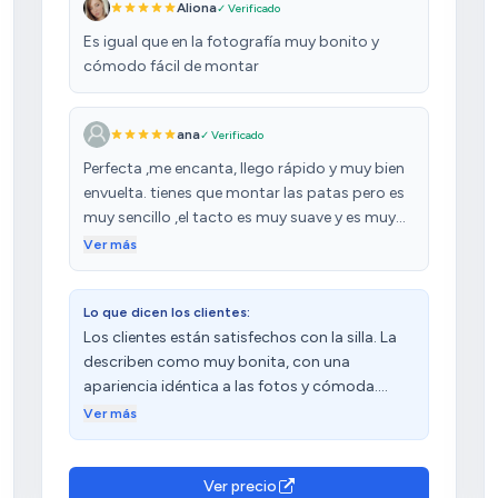
Aliona
✓ Verificado
Es igual que en la fotografía muy bonito y
cómodo fácil de montar
ana
✓ Verificado
Perfecta ,me encanta, llego rápido y muy bien
envuelta. tienes que montar las patas pero es
muy sencillo ,el tacto es muy suave y es muy
confortable justo lo que buscaba
Ver más
Lo que dicen los clientes:
Los clientes están satisfechos con la silla. La
describen como muy bonita, con una
apariencia idéntica a las fotos y cómoda.
Además, destacan su fácil montaje, aunque
Ver más
algunos mencionan que las patas son un
poco rígidas. Aprecian la calidad del tejido y la
relación calidad-precio. Sin embargo, tienen
Ver precio