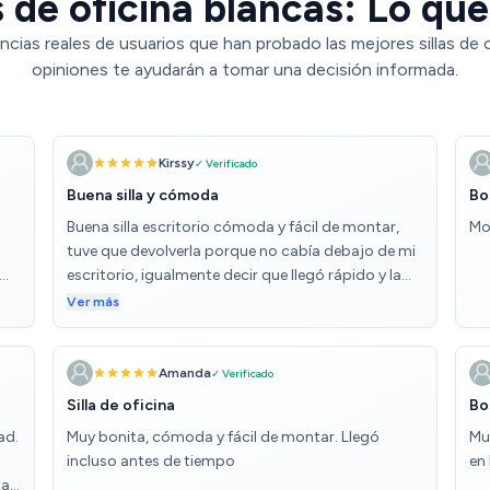
s de oficina blancas: Lo que
ncias reales de usuarios que han probado las mejores sillas de o
opiniones te ayudarán a tomar una decisión informada.
Kirssy
✓ Verificado
Buena silla y cómoda
Bo
Buena silla escritorio cómoda y fácil de montar,
Mo
tuve que devolverla porque no cabía debajo de mi
escritorio, igualmente decir que llegó rápido y la
devolución fue más rápida aún.
Ver más
 mi
s
Amanda
✓ Verificado
Silla de oficina
Bo
ad.
Muy bonita, cómoda y fácil de montar. Llegó
Mu
incluso antes de tiempo
en
ta