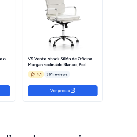
a o
VS Venta-stock Sillón de Oficina
Morgan reclinable Blanco, Piel
mica
sintética, Silla ejecutiva con
4.1
361 reviews
reposacabezas y conjín
nes
engrosados, Altura Ajustable,
Diseño ergonómico
Ver precio