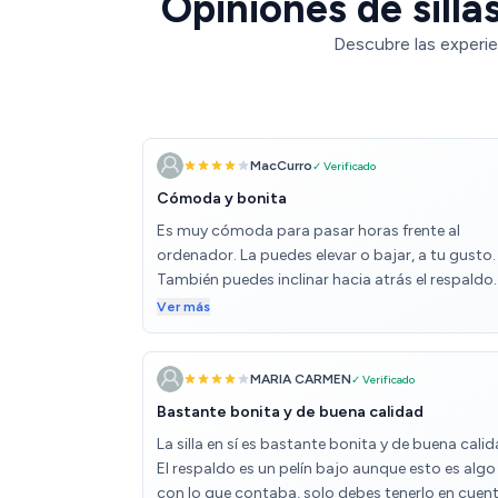
Opiniones de silla
Descubre las experie
MacCurro
✓ Verificado
Cómoda y bonita
Es muy cómoda para pasar horas frente al
ordenador. La puedes elevar o bajar, a tu gusto.
También puedes inclinar hacia atrás el respaldo.
Los brazos son fijos, pero no me hace falta
Ver más
subirlos o bajarlos. Las ruedas van perfectas en
suelo. Lo único es que me costó un poco
montarla, creía que los agujeros para insertar lo
MARIA CARMEN
✓ Verificado
tornillos y unir respaldo y asiento estaban mal
Bastante bonita y de buena calidad
colocados, hasta que le cogí el truco al día
La silla en sí es bastante bonita y de buena calid
siguiente, quedando perfecto. El apoyo lumbar
El respaldo es un pelín bajo aunque esto es algo
está bien, aunque me gustan los que puedes
con lo que contaba, solo debes tenerlo en cuen