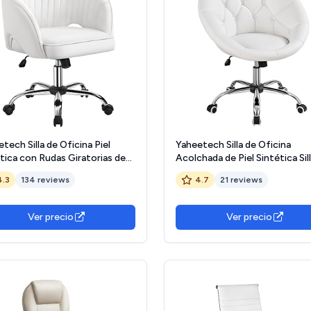
tech Silla de Oficina Piel
Yaheetech Silla de Oficina
tica con Rudas Giratorias de
Acolchada de Piel Sintética Sil
 con Función de Inclinación
Reclinable con Ruedas Girator
4.3
134 reviews
4.7
21 reviews
n para Trabajo Altura Ajustable
para Oficina Estudio Despacho 
zada Blanca
Blanca
Ver precio
Ver precio