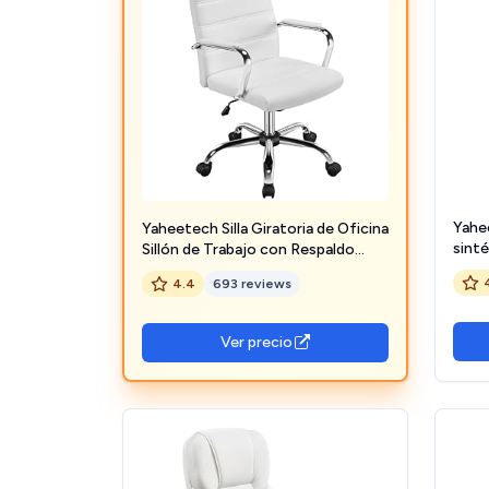
Yahee
Yaheetech Silla Giratoria de Oficina
sinté
Sillón de Trabajo con Respaldo
360°
Tapizado Asiento Sintético Altura
4.4
693 reviews
Sillo
Ajustable Blanco
Tapi
Ver precio