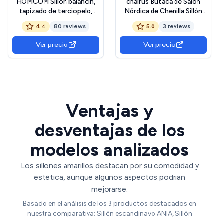
HOMCOM Sillón balancín,
chairus Butaca de Salón
tapizado de terciopelo,
Nórdica de Chenilla Sillón
sillón de lactancia,
Dormitorio Tapizado con
4.4
80 reviews
5.0
3 reviews
estructura de acero, patas
Cojín Doble, Sofá Individual
de madera maciza, amarillo
Moderna con Patas de
Ver precio
Ver precio
Madera para Hogar/Sala de
Estar, Amarillo
Ventajas y
desventajas de los
modelos analizados
Los sillones amarillos destacan por su comodidad y
estética, aunque algunos aspectos podrían
mejorarse.
Basado en el análisis de los 3 productos destacados en
nuestra comparativa: Sillón escandinavo ANIA, Sillón