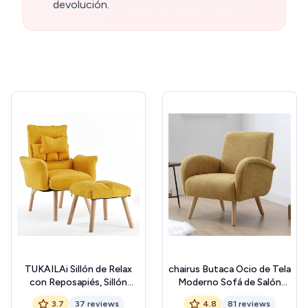
devolución.
TUKAILAi Sillón de Relax
chairus Butaca Ocio de Tela
con Reposapiés, Sillón
Moderno Sofá de Salón
Reclinable con Respaldo
Individual con Patas de
3.7
37 reviews
4.8
81 reviews