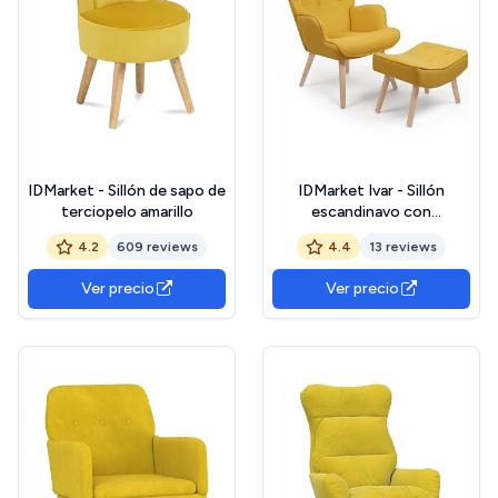
IDMarket - Sillón de sapo de
IDMarket Ivar - Sillón
terciopelo amarillo
escandinavo con
reposapiés amarillo
4.2
609 reviews
4.4
13 reviews
Ver precio
Ver precio