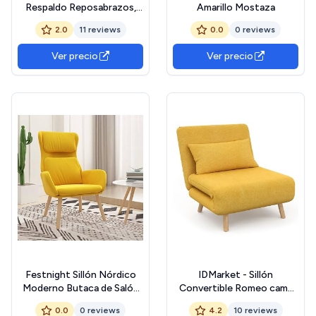
Respaldo Reposabrazos,
Amarillo Mostaza
Sofá de Relax Descanso
2.0
11 reviews
0.0
0 reviews
Televisión, Asiento
Tapizado para Salón Casa,
Ver precio
Ver precio
Terciopelo Amarillo
Festnight Sillón Nórdico
IDMarket - Sillón
Moderno Butaca de Salón
Convertible Romeo cama
Terciopelo con Patas de
supletoria 1 plaza 80x190
0.0
0 reviews
4.2
10 reviews
Madera Silla de Escritorio,
cm Tela Amarillo