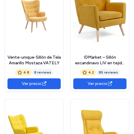
Vente-unique-Sillón de Tela
IDMarket – Sillón
Amarillo Mostaza VATELY
escandinavo LIV en tejido
amarillo mostaza
4.8
8 reviews
4.2
85 reviews
Ver precio
Ver precio