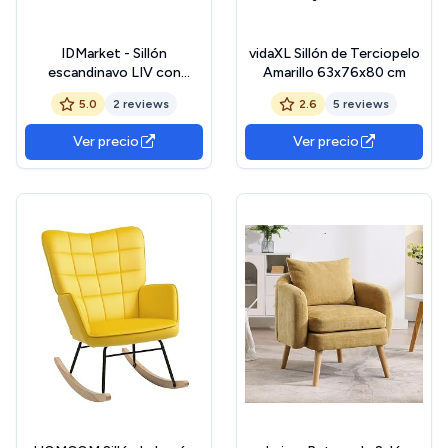
IDMarket - Sillón
vidaXL Sillón de Terciopelo
escandinavo LIV con
Amarillo 63x76x80 cm
respaldo de patas de tela
5.0
2 reviews
2.6
5 reviews
amarilla
Ver precio
Ver precio