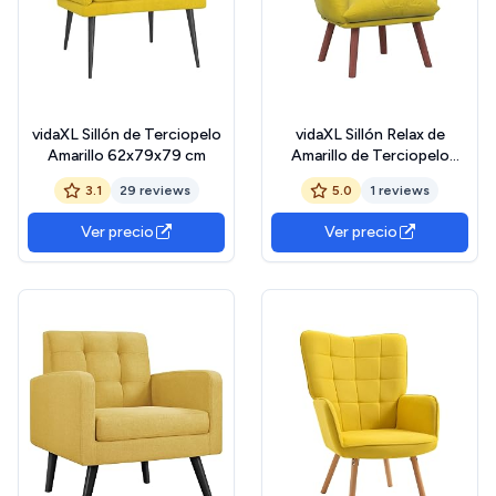
vidaXL Sillón de Terciopelo
vidaXL Sillón Relax de
Amarillo 62x79x79 cm
Amarillo de Terciopelo
Sillón Ergonómico con
3.1
29 reviews
5.0
1 reviews
Cojín Acolchado y
Apoyabrazos Suaves Sala
Ver precio
Ver precio
de Estar y Áreas de Lectura
Cómodo Estiloso Moderno
Asiento Interior