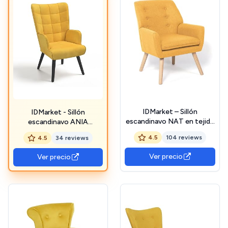
IDMarket – Sillón
IDMarket - Sillón
escandinavo NAT en tejido
escandinavo ANIA
amarillo mostaza
Terciopelo Amarillo
4.5
104 reviews
4.5
34 reviews
Ver precio
Ver precio