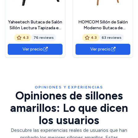
Yaheetech Butaca de Salón
HOMCOM Sillón de Salón
Sillón Lectura Tapizada en
Moderno Butaca de
Poliéster con Respaldo
Dormitorio con Respaldo
4.3
76 reviews
4.3
63 reviews
Alto y Patas de Madera de
Alto Reposabrazos Tela de
Caucho Sillón Relax
Lino y Patas de Madera para
Ver precio
Ver precio
Moderno para Salón
Sala de Estar 71x76x101 cm
Dormitorio o Balcón Carga
Amarillo
136 kg Amarillo
OPINIONES Y EXPERIENCIAS
Opiniones de sillones
amarillos: Lo que dicen
los usuarios
Descubre las experiencias reales de usuarios que han
probado los mejores sillones amarillos. Estas