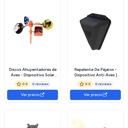
Discos Ahuyentadores de
Repelente De Pájaros -
Aves - Dispositivo Solar
Dispositivo Anti-Aves |
Reflectante Con Sonidos
Ahuyentador De Pájaros
0.0
0 reviews
0.0
0 reviews
Para Aves,Decoración Para
Solar | Repelentes De
Jardín Patio Entrada Barca
Animales Al Aire Libre |
Ver precio
Ver precio
Repolutos De Pájaros |
Dispositivos Antianimales
para Jardín