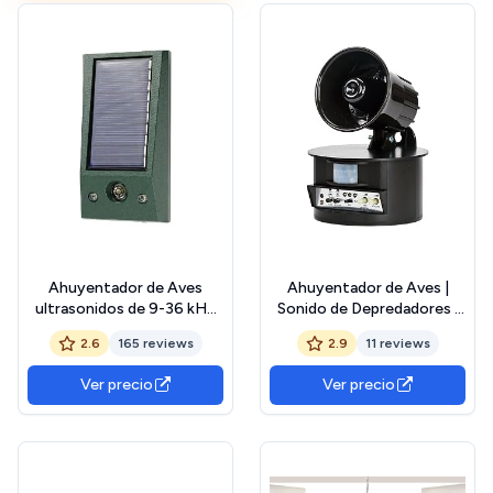
rabilargos
rabilargos
Ahuyentador de Aves
Ahuyentador de Aves |
ultrasonidos de 9-36 kHz
Sonido de Depredadores |
(75dB) Modo Continuo
Simulador de Disparos |
2.6
165 reviews
2.9
11 reviews
Luces Flash | Grandes
fincas | Palomas |
Ver precio
Ver precio
Estorninos | Gaviotas |
Cuervos etc