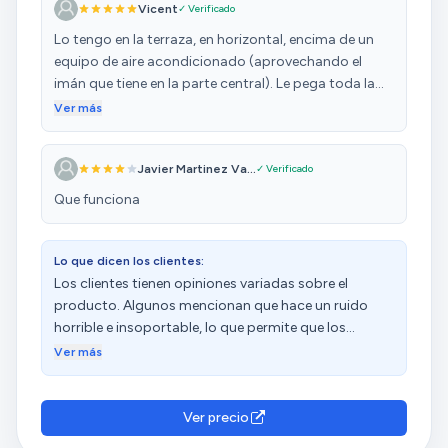
Vicent
✓ Verificado
Lo tengo en la terraza, en horizontal, encima de un
equipo de aire acondicionado (aprovechando el
imán que tiene en la parte central). Le pega toda la
intemperie, sol, lluvia, etc,....en octubre cayeron
Ver más
240l/m2 en 48h y continuaba funcionando después.
Sobre ahuyentar pájaros (que es su misión) si parece
Javier Martinez Va...
✓ Verificado
que esté funcionando. Antes venían bandadas de
30-40 pájaros al tejado (ya tenían esa costumbre) y
Que funciona
picaban tejas y todo lo que pillaban y ahora parece
que vienen muchos menos (algún pájaro con
problemas de sordera o que no le importa el pitido
Lo que dicen los clientes:
que suelta el equipo). Por el momento, bien, parece
Los clientes tienen opiniones variadas sobre el
que funciona y es robusto.
producto. Algunos mencionan que hace un ruido
horrible e insoportable, lo que permite que los
pájaros se acerquen. Otros indican que no emite
Ver más
sonido ni enciende luz. Además, algunos han
experimentado problemas con la carga, ya que se ha
agotado la batería y no han podido recargarlo
Ver precio
correctamente. Las opiniones sobre eficacia,