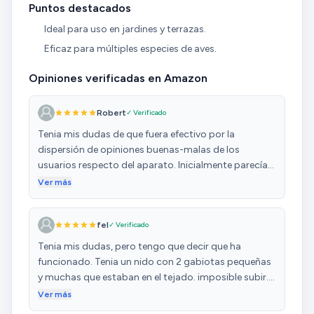
Puntos destacados
Ideal para uso en jardines y terrazas.
Eficaz para múltiples especies de aves.
Opiniones verificadas en Amazon
Robert
✓ Verificado
Tenia mis dudas de que fuera efectivo por la
dispersión de opiniones buenas-malas de los
usuarios respecto del aparato. Inicialmente parecía
que no ahuyentaba a las palomas, que era nuestro
Ver más
objetivo, però después de estudiar su posición en
función de los ángulos de actuación de los
fel
✓ Verificado
ultrasonidos y su intensidad, funcionó a la
perfección. Una vez encontradas las condiciones
Tenia mis dudas, pero tengo que decir que ha
óptimas, las palomas y demás especies voladoras,
funcionado. Tenia un nido con 2 gabiotas pequeñas
ya no se acercan en absoluto a nuestro balcón,
y muchas que estaban en el tejado. imposible subir.
mientras siguen merodeando por los de los vecinos.
desde que lo he puesto se ha ido reduciendo
Ver más
Además para evitar que se quede sin carga cuando
sensiblemente las gabiotas. despues de unos 10