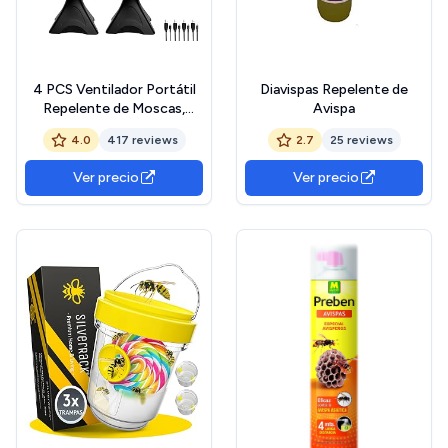
4 PCS Ventilador Portátil
Diavispas Repelente de
Repelente de Moscas,
Avispa
Ventilador de Protección
4.0
417 reviews
2.7
25 reviews
contra Mosquitos,
Pequeño y Silencioso, Uso
Ver precio
Ver precio
de Mesa/suspendido para
Picnic, Barbacoa y Viajes,
Exterior e Interior