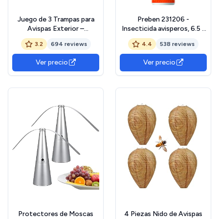
Juego de 3 Trampas para
Preben 231206 -
Avispas Exterior –
Insecticida avisperos, 6.5 x
Repelente para Colgar o
35.2 x 6.5 cm, color
3.2
694 reviews
4.4
538 reviews
Posicionar – Atrapa Avispas
transparente
Exterior – Apto como
Ver precio
Ver precio
Trampa Viva y para Moscas
– Solución Antimoscas y
Antiavispas
Protectores de Moscas
4 Piezas Nido de Avispas