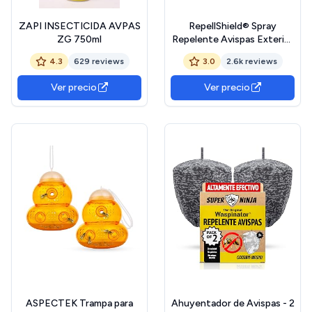
ZAPI INSECTICIDA AVPAS
RepellShield® Spray
ZG 750ml
Repelente Avispas Exterior
e Interior -100ml-
4.3
629 reviews
3.0
2.6k reviews
Ahuyentador Natural para
Piscina, Jardín, Terraza,
Ver precio
Ver precio
Hogar - Aceite Esencial de
Citronela - Alternativa a
Insecticida Avispas
Exterior
ASPECTEK Trampa para
Ahuyentador de Avispas - 2