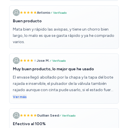
Antonio
✓ Verificado
Buen producto
Mata bien y rápido las avispas, y tiene un chorro bien
largo, lo malo es que se gasta rápido y ya he comprado
varios.
Jose M.
✓ Verificado
Muy buen producto, lo mejor que he usado
El envase llegó abollado por la chapa y la tapa del bote
rajada e inservible, el pulsador de la válvula también
rajado aunque con cinta pude usarlo, si el estado fuera
el de la tapa lo devolvería y pediría otra marca, lo use
Ver más
para acabar con dos avisperos del tamaño de una bola
de golf que estaban en la entrada de casa con peligro
para las personas, lo usé de noche (cuando todas están
Guillian Seed
✓ Verificado
en el nido) muy bien protegido. Al pulsar el aerosol el
Efectivo al 100%
producto sale en mucha cantidad y con fuerte presión