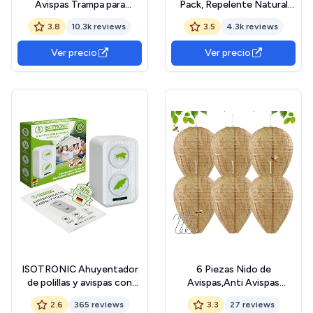
Avispas Trampa para
Pack, Repelente Natural
Avispón, Abeja y Avispa
para Colgar en Jardín y
3.8
10.3k reviews
3.5
4.3k reviews
Abejorro. 2 Unidades
Patio, Señuelo de Nido
(Trampa de Abeja)
Impermeable y Resistente a
Ver precio
Ver precio
Todo Clima, Repelente
Natural de Avispones
ISOTRONIC Ahuyentador
6 Piezas Nido de
de polillas y avispas con
Avispas,Anti Avispas
ultrasonidos | Repelente
Exterior,Colgar Nido de
2.6
365 reviews
3.3
27 reviews
acústico para polillas y
Avispas Falsas,Señuelo en