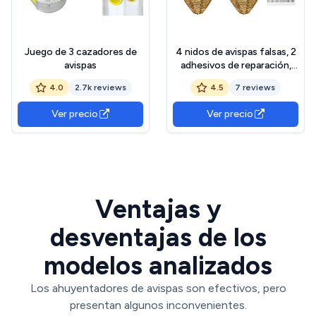
Juego de 3 cazadores de
4 nidos de avispas falsas, 2
avispas
adhesivos de reparación,
bolsas repelentes de
4.0
2.7k reviews
4.5
7 reviews
mosquitos para avispas al
aire libre, trampa para
Ver precio
Ver precio
avispas para colgar al aire
libre, nido de avispas de
papel, nido de cebo
Ventajas y
desventajas de los
modelos analizados
Los ahuyentadores de avispas son efectivos, pero
presentan algunos inconvenientes.