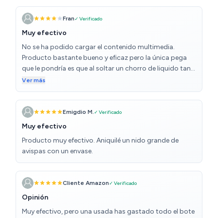
Fran
✓ Verificado
Muy efectivo
No se ha podido cargar el contenido multimedia.
Producto bastante bueno y eficaz pero la única pega
que le pondría es que al soltar un chorro de liquido tan
rápido y lejano se gasta muy pronto, quizás un chorro
Ver más
algo mas fino haría que durara mas. Aún así es bastante
efectivo, los he usado para un nido de avispón oriental
que tenía eni casa y acabo con ellas
Emigdio M.
✓ Verificado
Muy efectivo
Producto muy efectivo. Aniquilé un nido grande de
avispas con un envase.
Cliente Amazon
✓ Verificado
Opinión
Muy efectivo, pero una usada has gastado todo el bote