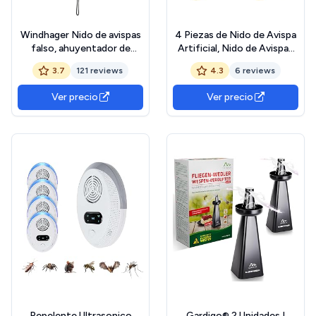
Windhager Nido de avispas
4 Piezas de Nido de Avispa
falso, ahuyentador de
Artificial, Nido de Avispas
avispas, avispas, abejas,
de Suspensión, Preventivo
3.7
121 reviews
4.3
6 reviews
avispas y avispas,
contra Avispas, Colmena
ahuyentador de avispas,
Artificial, Casas y Jardines
Ver precio
Ver precio
03116, gris claro
para Defenderse de Las
Avispa.
Repelente Ultrasonico
Gardigo® 2 Unidades I