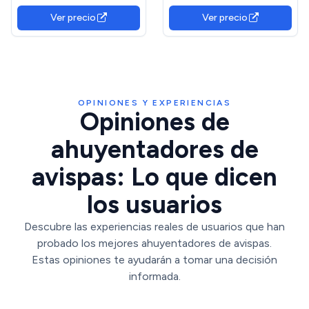
avispas | Apto para
Forma de Nido de
Ver precio
Ver precio
exteriores como jardines,
Artificial,Trampas Avispas
balcones, terrazas, patios |
Exterior para casa y jardín al
Efecto duradero
Aire Libre
OPINIONES Y EXPERIENCIAS
Opiniones de
ahuyentadores de
avispas: Lo que dicen
los usuarios
Descubre las experiencias reales de usuarios que han
probado los mejores ahuyentadores de avispas.
Estas opiniones te ayudarán a tomar una decisión
informada.