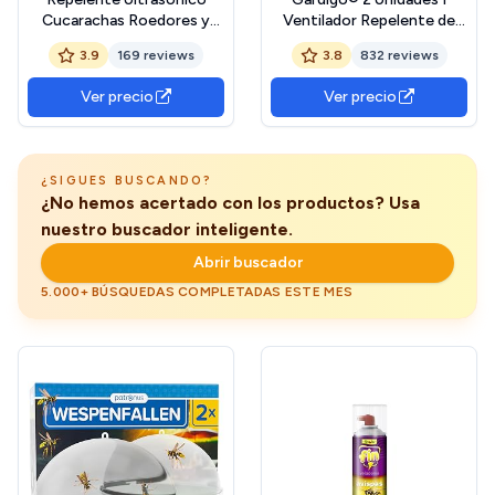
Cucarachas Roedores y
Ventilador Repelente de
Ratas - Repelente
Moscas, Avispas,
3.9
169 reviews
3.8
832 reviews
Ultrasonico de Plagas -
Mosquitos y Abejas I
Repelente de Mosquitos y
Ahuyentador de Avispas,
Ver precio
Ver precio
Avispas - Ahuyentador de
Moscas, Mosquitos y
Ratas, Arañas y
Otros Insectos I Ventilador
Murcielagos
Antimoscas,
Antimosquitos, y
¿SIGUES BUSCANDO?
Antiavispas
¿No hemos acertado con los productos? Usa
nuestro buscador inteligente.
Abrir buscador
5.000+ BÚSQUEDAS COMPLETADAS ESTE MES