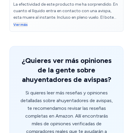
La efectividad de este producto me ha sorprendido. En
desde unos 70 cm, las avispas no tuvieron ninguna
cuanto el líquido entra en contacto con una avispa,
oportunidad de salir del nido, con otros que he
esta muere al instante. Incluso en pleno vuelo. El bote
probado de uso profesional siempre alguna llegaba a
lanza un potente chorro que permite alcanzar nidos a
Ver más
salir. Lo recomiendo totalmente para acabar con
varios metros (yo he probado a 2-3 metros sin
avisperos, si es para ahuyentarlas solamente no, se
problema). Hay que tener cuidado de no mantener
acabaría muy pronto.
pulsado el botón mucho tiempo, porque la cantidad de
producto que lanza es considerable y puedes vaciar el
bote en unos segundos.
¿Quieres ver más opiniones
de la gente sobre
ahuyentadores de avispas?
Si quieres leer más reseñas y opiniones
detalladas sobre ahuyentadores de avispas,
te recomendamos revisar las reseñas
completas en Amazon. Allí encontrarás
miles de opiniones verificadas de
compradores reales que te ayudarán a