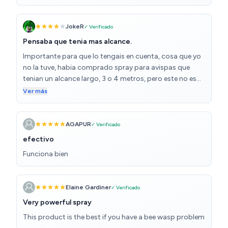
JokeR
✓ Verificado
Pensaba que tenia mas alcance.
Importante para que lo tengais en cuenta, cosa que yo
no la tuve, habia comprado spray para avispas que
tenian un alcance largo, 3 o 4 metros, pero este no es
asi, es para pulverizar maximo a 1 metro, eso quiere
Ver más
decir que teneis que tener cerca el avispero. En cuanto a
funcionar, si funciona, es efectivo, no es inmediato
como otros, pero al pulverizar a los pocos segundos
AGAPUR
✓ Verificado
empiezan a caer. Si buscais uno para pulverizar
efectivo
avisperos a distancia, buscar otro.
Funciona bien
Elaine Gardiner
✓ Verificado
Very powerful spray
This product is the best if you have a bee wasp problem