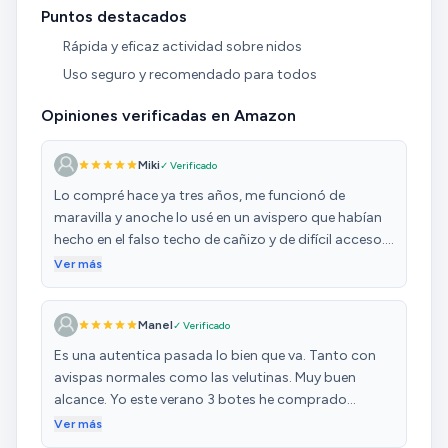
Puntos destacados
Rápida y eficaz actividad sobre nidos
Uso seguro y recomendado para todos
Opiniones verificadas en Amazon
Miki
✓ Verificado
Lo compré hace ya tres años, me funcionó de
maravilla y anoche lo usé en un avispero que habían
hecho en el falso techo de cañizo y de difícil acceso.
Suponía que después de tres años habría perdido
Ver más
efectividad, pero como se puede ver en la foto dejó
fritas unas 25 avispas ipso facto, sin contar el
Manel
✓ Verificado
montón que se habràn muerto tras el cañizo. Es
cierto que màs que un difusor de aerosol es un
Es una autentica pasada lo bien que va. Tanto con
lanzador de líquido y que cunde muy poco, pero es
avispas normales como las velutinas. Muy buen
que las avispas mueren pràcticamente en el acto y
alcance. Yo este verano 3 botes he comprado
sin el riesgo que se vuelvan locas en el tiempo que
porque son una plaga.
Ver más
tardan otros insecticidas en actuar. A las personas