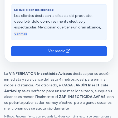
que no les ha funcionado supongo que debe ser
porque el producto estaba defectuoso o lo aplican
Lo que dicen los clientes:
mal, porque no las deja ni moverse, a las avispas. Y
Los clientes destacan la eficacia del producto,
en cuanto al precio, pues depende: los cuatro o
describiéndolo como realmente efectivo y
cinco euros de producto que me ha costado
espectacular. Mencionan que tiene un gran alcance,
eliminar un nido de màs de treinta avispas y oculto
permitiendo alcanzar nidos a varios metros.
Ver más
tras el cañizo y encima de la mesa de comer me
Además, aprecian su seguridad y potencia. Sin
parece un coste baratísimo; si lo usas en un nido de
embargo, algunos consideran que es caro y que no
dis al que puedes llegar con un insecticida normal y
vale para echarlo en algún sitio. Las opiniones sobre
Ver precio
aplicarlo dos o tres días, como el de las otras fotos,
su durabilidad, ajuste y dispensación son diversas.
pues cada cual que valore. Y siempre se ha de contar
que hay avispas que pasan la noche fuera del nido y
que al día siguiente aparecen y se llevan las larvas,
La
VINFERMATON Insecticida Avispas
destaca por su acción
como en la foto del cañizo. Con éstas sí puedes
inmediata y su alcance de hasta 4 metros, ideal para eliminar
aplicar un insecticida corriente y pirarte.
nidos a distancia. Por otro lado, el
CASA JARDÍN Insecticida
Antiavispas
es perfecto para un uso más localizado, aunque su
alcance es menor. Finalmente, el
ZAPI INSECTICIDA AVPAS
, con
su potente pulverizador, es muy efectivo, pero algunos usuarios
mencionan que se agota rápidamente.
Método: Procesamiento con ayuda de LLM que combina lectura de descripciones