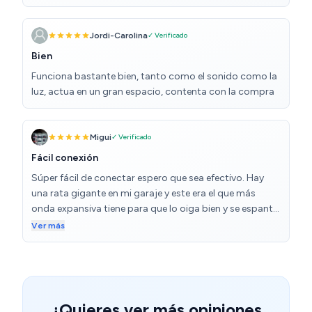
noche en otra sala y sin problema. También puedes
encenderle una luz aunque no se muy bien que utilidad
tiene.
Jordi-Carolina
✓ Verificado
Bien
Funciona bastante bien, tanto como el sonido como la
luz, actua en un gran espacio, contenta con la compra
Migui
✓ Verificado
Fácil conexión
Súper fácil de conectar espero que sea efectivo. Hay
una rata gigante en mi garaje y este era el que más
onda expansiva tiene para que lo oiga bien y se espante
definitivamente. Tiene tres niveles y lo he puesto al
Ver más
máximo.
¿Quieres ver más opiniones