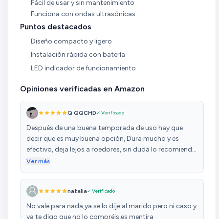
Fácil de usar y sin mantenimiento
Funciona con ondas ultrasónicas
Puntos destacados
Diseño compacto y ligero
Instalación rápida con batería
LED indicador de funcionamiento
Opiniones verificadas en Amazon
Q QQCHD
✓ Verificado
Después de una buena temporada de uso hay que
decir que es muy buena opción, Dura mucho y es
efectivo, deja lejos a roedores, sin duda lo recomiendo
y volveré a comprarlo en cuanto necesitemos,
Ver más
saludos!
natalia
✓ Verificado
No vale para nada,ya se lo dije al marido pero ni caso y
ya te digo que no lo compréis,es mentira