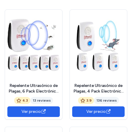
Repelente Ultrasónico de
Repelente Ultrasónico de
Plagas, 6 Pack Electrónico
Plagas, 4 Pack Electrónico
Repelente Mosquitos
Repelente Mosquitos
4.3
13 reviews
3.9
136 reviews
Control de Plagas,
Insectos Control de Plagas,
Repelente Ultrasónico
Cucarachas, Mosquitos,
Ver precio
Ver precio
Mosquitos para Anti
Arañas, Roedores
Moscas, Ratones,
Cucarachas, Arañas,
Roedores