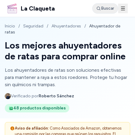
La Claqueta
Buscar
Inicio
/
Seguridad
/
Ahuyentadores
/
Ahuyentador de
ratas
Los mejores ahuyentadores
de ratas para comprar online
Los ahuyentadores de ratas son soluciones efectivas
para mantener a raya a estos roedores. Protege tu hogar
sin químicos ni trampas.
Verificado por
Roberto Sánchez
48 productos disponibles
Aviso de afiliación:
Como Asociados de Amazon, obtenemos
una comisión por las compras que reúnen los requisitos. El