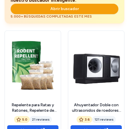
nuestro buscador inteligente.
Abrir buscador
5.000+ BÚSQUEDAS COMPLETADAS ESTE MES
Repelente para Ratas y
Ahuyentador Doble con
Ratones, Repelente de
ultrasonidos de roedores |
Ratas para Exteriores,
Ratas | Ratones | Topos |
5.0
21 reviews
3.6
121 reviews
Disuasor de Ratones para
con Enchufe | 400 m2 de
Interiores, Mejor Que los
Alcance