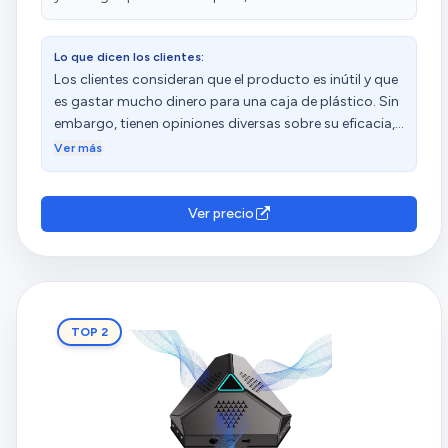
Lo que dicen los clientes:
Los clientes consideran que el producto es inútil y que
es gastar mucho dinero para una caja de plástico. Sin
embargo, tienen opiniones diversas sobre su eficacia,
resistencia a los rayos UV y calidad.
Ver más
Ver precio
TOP 2