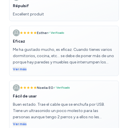
Répulsif
Excellent produit
Esther
✓ Verificado
Eficaz
Me ha gustado mucho, es eficaz. Cuando tienes varios
dormitorios, cocina, etc... se debe de poner más de uno
porque hay paredes y muebles que interrumpen los
ultrasonidos. He comprado otro para que cubra todas
Ver más
las zonas.
Noelia EO
✓ Verificado
Fácil de usar
Buen estado. Trae el cable que se enchufa por USB.
Tiene un ultrasonido un poco molesto para las
personas aunque tengo 2 perros y a ellos no les
molesta, pero no importa porque se pone solo por la
Ver más