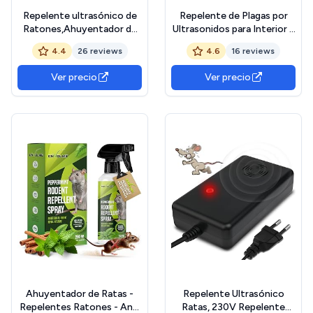
Repelente ultrasónico de
Repelente de Plagas por
Ratones,Ahuyentador de
Ultrasonidos para Interior y
Ratas,Repelente de
Exterior, Aleja Cucarachas,
4.4
26 reviews
4.6
16 reviews
murciélagos, Ardilla y
Ratones, Hormigas y
cucaracha ultrasónica,360
Arañas de la Casa, Ático,
Ver precio
Ver precio
° con luz LED, Repelente
Motor de Coche y Garaje,
ultrasónico para
Seguro para Niños y
Cucarachas antiplagas
Mascotas - 8 Unidades
enchufables
Ahuyentador de Ratas -
Repelente Ultrasónico
Repelentes Ratones - Anti
Ratas, 230V Repelente