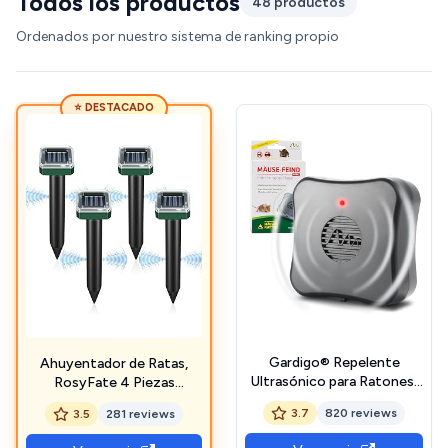
Todos los productos
48 productos
Ordenados por nuestro sistema de ranking propio
⭐ DESTACADO
Gardigo® Repelente
Ahuyentador de Ratas,
Ultrasónico para Ratones,
RosyFate 4 Piezas
Ratas, y Otros Roedores I
Repelente Ratas
3.7
820 reviews
3.5
281 reviews
Efectivo y Fácil de Usar I
Ultrasonido Exterior,
Alcance de 40 m² I
Ahuyentador de Topos y