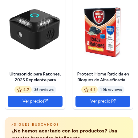
Ultrasonido para Ratones,
Protect Home Raticida en
2025 Repelente para
Bloques de Alta eficacia y
murciélago, ultrasonidos
atracción, Zonas humedas.
4.7
35 reviews
4.1
1.9k reviews
Ardilla y cucarachas, 360 °
Ratas y Ratones, 15 x 20gr.
con luz LED, Repelente
(300gr, Rojo, 300 G
Ver precio
Ver precio
ultrasónico para Ratones
Plug-in cucarachas Anti
parásitos para jardín
¿SIGUES BUSCANDO?
¿No hemos acertado con los productos? Usa