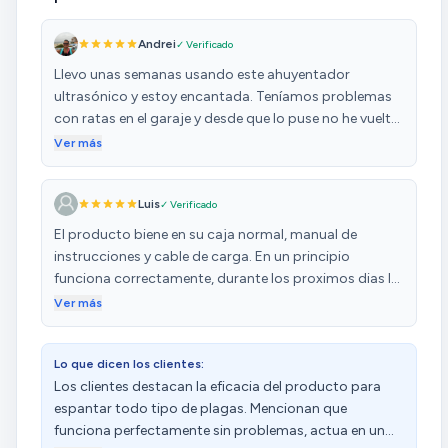
Andrei
✓ Verificado
Llevo unas semanas usando este ahuyentador
ultrasónico y estoy encantada. Teníamos problemas
con ratas en el garaje y desde que lo puse no he vuelto
a ver ni oír ninguno. Es muy fácil de instalar, no hace
Ver más
ruido y no molesta a las mascotas. Además, el diseño
es discreto y el consumo eléctrico es mínimo. ¡Lo
Luis
✓ Verificado
recomiendo al 100%!
El producto biene en su caja normal, manual de
instrucciones y cable de carga. En un principio
funciona correctamente, durante los proximos dias lo
probare para ver si cumple todas las especificaciones
Ver más
que dices, sobre todo me interesa quw no afecte a
animales domesticos que tengo en casa
Lo que dicen los clientes:
Los clientes destacan la eficacia del producto para
espantar todo tipo de plagas. Mencionan que
funciona perfectamente sin problemas, actua en un