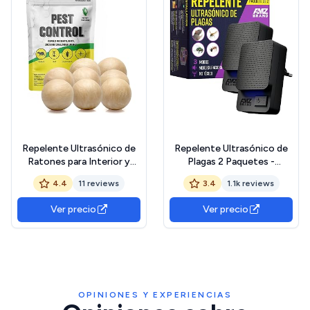
Repelente Ultrasónico de
Repelente Ultrasónico de
Ratones para Interior y
Plagas 2 Paquetes -
Exterior - Elimina
Potente Repelente de
4.4
11 reviews
3.4
1.1k reviews
Cucarachas/Ratas/Hormigas/Arañas
Ratones - 3 Modos de
de Hogares, Áticos,
Trabajo - Amplio Rango de
Ver precio
Ver precio
Motores, Garajes y
Frecuencia - Ideal para
Autocaravanas - Seguro
Ratones, Ratas, Mosquitos,
para Niños y Mascotas - 8
Cucarachas, Polillas
Unidades
OPINIONES Y EXPERIENCIAS