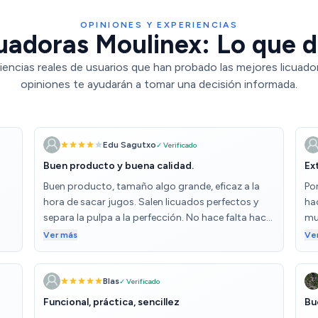
OPINIONES Y EXPERIENCIAS
uadoras Moulinex: Lo que d
iencias reales de usuarios que han probado las mejores licuado
opiniones te ayudarán a tomar una decisión informada.
Edu Sagutxo
✓ Verificado
Buen producto y buena calidad.
Ex
Buen producto, tamaño algo grande, eficaz a la
Po
hora de sacar jugos. Salen licuados perfectos y
ha
separa la pulpa a la perfección. No hace falta hacer
muy
trozos pequeños porque tiene una boca muy
fib
Ver más
Ve
ancha y potencia de sobra. La única contra es que,
ay
aunque es sencilla de limpiar, hacerlo da un poco
mi
de trabajo. Es importante seguir las instrucciones
con
Blas
✓ Verificado
y montarla correctamente. He visto evaluaciones
la
Funcional, práctica, sencillez
Bu
por ahí de gente que se queja de algunas cosas
alg