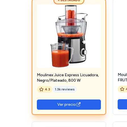
⭐ DESTACADO
y otros ingredientes en la compra semanal
para llegar a casa y hacer los zumos que me
apetezca en segundos. Sin duda la
recomiendo para cualquier hogar.
Moul
Moulinex Juice Express Licuadora,
FRUT
Negro/Plateado, 800 W
de fr
4.3
1.3k reviews
Ver precio