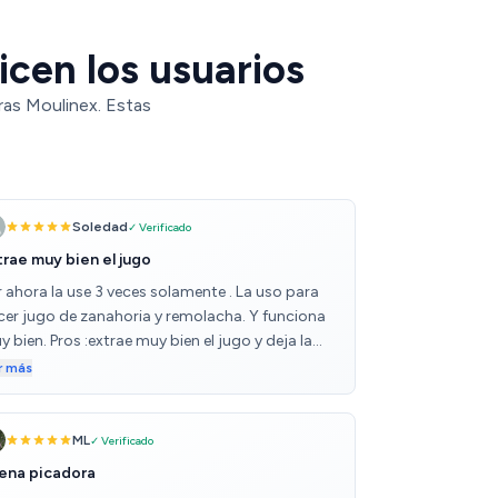
icen los usuarios
ras Moulinex. Estas
Soledad
✓ Verificado
trae muy bien el jugo
r ahora la use 3 veces solamente . La uso para
cer jugo de zanahoria y remolacha. Y funciona
 bien. Pros :extrae muy bien el jugo y deja la
ra casi seca. Tiene unas ventosas en la base que
r más
uda para q no se mueva por la vibración y
entras uno la carga. Tiene dos velocidades pero
 la primera fue suficiente. Es fácil de armar y
ML
✓ Verificado
var. Contras: hace bastante ruido. Le agregaría
ena picadora
ún tipo de cierre al pico vertedor del jugo para