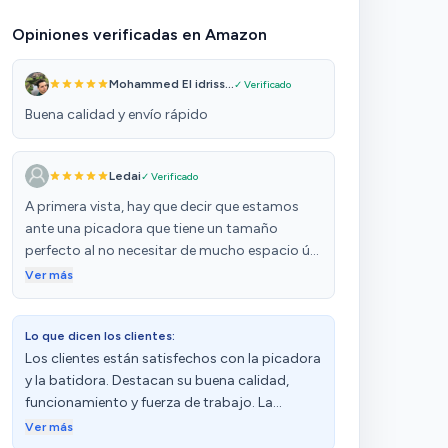
Opiniones verificadas en Amazon
Mohammed El idriss...
✓ Verificado
Buena calidad y envío rápido
Ledai
✓ Verificado
A primera vista, hay que decir que estamos
ante una picadora que tiene un tamaño
perfecto al no necesitar de mucho espacio útil
en la cocina. Además, en la base cuenta con 4
Ver más
gomas antideslizantes que evitan
desplazamientos inoportunos mientras esté
Lo que dicen los clientes:
en uso. Y dispone de un largo cable, que en
Los clientes están satisfechos con la picadora
caso de no necesitarlo en su totalidad, se
y la batidora. Destacan su buena calidad,
puede enrollar sobre su base, lo cual resulta
funcionamiento y fuerza de trabajo. La
muy práctico. En cuanto a su funcionamiento,
consideran fácil de usar, montar y limpiar.
esta picadora cuenta con el sistema 1-2-3, el
Ver más
Además, aprecian su potencia, facilidad de