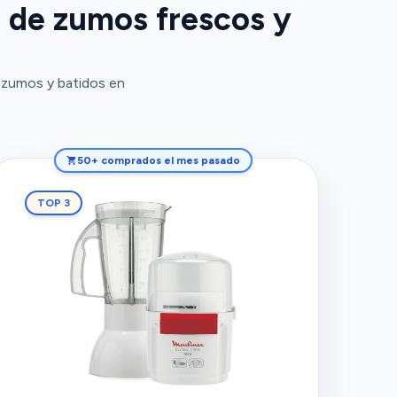
r de zumos frescos y
s zumos y batidos en
50+ comprados el mes pasado
TOP 3