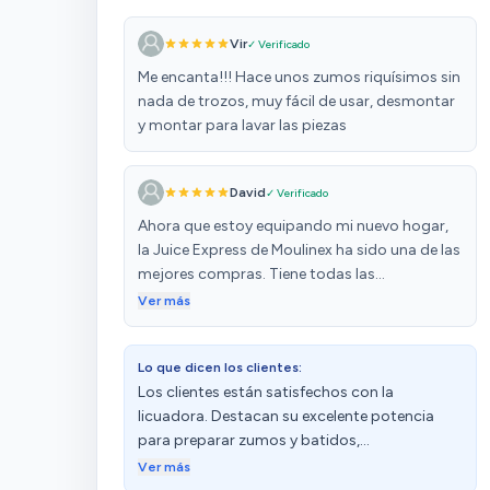
Vir
✓ Verificado
Me encanta!!! Hace unos zumos riquísimos sin
nada de trozos, muy fácil de usar, desmontar
y montar para lavar las piezas
David
✓ Verificado
Ahora que estoy equipando mi nuevo hogar,
la Juice Express de Moulinex ha sido una de las
mejores compras. Tiene todas las
características de un equipo profesional de
Ver más
cocina al alcance de cualquier hogar, y
además hace que tu cocina luzca siempee
Lo que dicen los clientes:
moderna. Las dos velocidades van de la mano
Los clientes están satisfechos con la
con su potencia de 800W, así que puedes
licuadora. Destacan su excelente potencia
introducir casi cualquier fruta sin necesidad
para preparar zumos y batidos,
de cortarla. Además, en el depósito integrado
especialmente de zanahorias y apio. Además,
queda toda la pulpa de la fruta, garantizando
Ver más
mencionan que es fácil de limpiar gracias a los