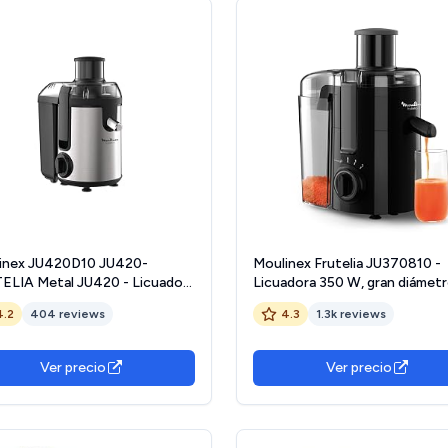
inex JU420D10 JU420-
Moulinex Frutelia JU370810 -
ELIA Metal JU420 - Licuadora
Licuadora 350 W, gran diámet
uta (acero inoxidable)
apertura, diseño compacto, 2
4.2
404 reviews
4.3
1.3k reviews
velocidades, filtro de acero
inoxidable, depósito de 950 ml
piezas extraíbles aptas para
Ver precio
Ver precio
lavavajillas