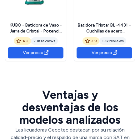
KUBO - Batidora de Vaso -
Batidora Tristar BL-4431 –
Jarra de Cristal - Potencia
Cuchillas de acero
1000W - 4 velocidades - 6
inoxidable – Jarra extraíble
4.2
2.1k reviews
3.9
1.3k reviews
Cuchillas de Acero
de 0,45 litros
Inoxidable - Capacidad: 1.5l
Ver precio
Ver precio
Ventajas y
desventajas de los
modelos analizados
Las licuadoras Cecotec destacan por su relación
calidad-precio y el respaldo de una marca con SAT en