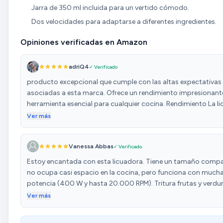
Jarra de 350 ml incluida para un vertido cómodo.
Dos velocidades para adaptarse a diferentes ingredientes.
Opiniones verificadas en Amazon
adriQ4
✓ Verificado
producto excepcional que cumple con las altas expectativas
asociadas a esta marca. Ofrece un rendimiento impresionante
herramienta esencial para cualquier cocina. Rendimiento La l
Cecotec ofrece un rendimiento impresionante. Su potente m
Ver más
puede manejar una variedad de ingredientes con facilidad,
produciendo jugos y batidos suaves y bien mezclados. Cali
Vanessa Abbas
✓ Verificado
todos los productos de Cecotec, la calidad de esta licuadora
excepcional. Está bien construida con materiales duraderos 
Estoy encantada con esta licuadora. Tiene un tamaño comp
diseñados para resistir el uso regular. Facilidad de Uso La lic
no ocupa casi espacio en la cocina, pero funciona con much
fácil de usar, con controles intuitivos que hacen que sea senci
potencia (400 W y hasta 20.000 RPM). Tritura frutas y verdu
ajustar la velocidad y la potencia según sea necesario. Además
sin problema, y los zumos salen muy bien filtrados, sin pulpa 
Ver más
de limpiar, lo que facilita el mantenimiento. Valor por el Dine
Tiene 2 velocidades, lo que va genial para adaptarse según el 
alta calidad y rendimiento impresionante, la licuadora Cecot
alimento, y el disco con recubrimiento de titanio negro pare