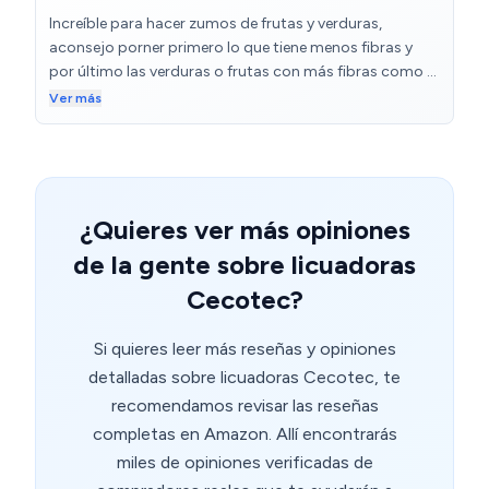
Increíble para hacer zumos de frutas y verduras,
aconsejo porner primero lo que tiene menos fibras y
por último las verduras o frutas con más fibras como el
apio ya que puedo obstruirse . Se desmonta muy fácil ,
Ver más
se limpia muy bien aunque tiene alguna ranura que hay
que prestar un poquito más de atención pero nada que
complique su limpieza. Como siempre Cecotec no
desepciona
¿Quieres ver más opiniones
de la gente sobre licuadoras
Cecotec?
Si quieres leer más reseñas y opiniones
detalladas sobre licuadoras Cecotec, te
recomendamos revisar las reseñas
completas en Amazon. Allí encontrarás
miles de opiniones verificadas de