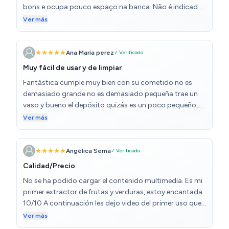
bons e ocupa pouco espaço na banca. Não é indicada
para frutos de casca rija, como aipo, cenoura e outros.
Ver más
Ana María perez
✓ Verificado
Muy fácil de usar y de limpiar
Fantástica cumple muy bien con su cometido no es
demasiado grande no es demasiado pequeña trae un
vaso y bueno el depósito quizás es un poco pequeño,
pero para hacer los zumos de uno en uno ideal
Ver más
recomiendo
Angélica Serna
✓ Verificado
Calidad/Precio
No se ha podido cargar el contenido multimedia. Es mi
primer extractor de frutas y verduras, estoy encantada
10/10 A continuación les dejo video del primer uso que
le di, pensé que no estaba procesando la remolacha
Ver más
(betabel) pero sólo era cuestión de hacer un poco más