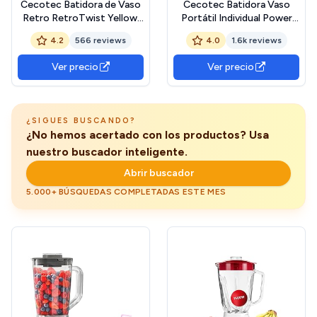
Cecotec Batidora de Vaso
Cecotec Batidora Vaso
Retro RetroTwist Yellow.
Portátil Individual Power
800W de Potencia Máxima,
Titanium 350 EasyGo.
4.2
566 reviews
4.0
1.6k reviews
Función Pulse, Cuchilla de 4
350W, Pica Hielo, Cuchillas
Hojas con Recubrimiento
4 Hojas Recubrimiento de
Ver precio
Ver precio
de Titanio Negro y Jarra
Titanio Negro, Incluye 2
con 1L, Diseño Vintaje en
Tubos Refrigeradores, 2
Amarillo
Vasos Portátiles y 2 Tapas
¿SIGUES BUSCANDO?
¿No hemos acertado con los productos? Usa
nuestro buscador inteligente.
Abrir buscador
5.000+ BÚSQUEDAS COMPLETADAS ESTE MES