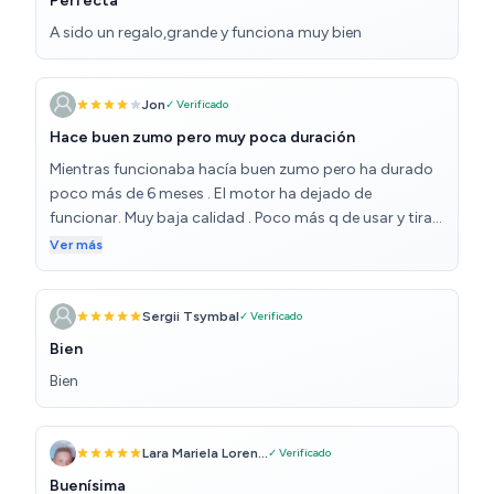
Perfecta
A sido un regalo,grande y funciona muy bien
Jon
✓ Verificado
Hace buen zumo pero muy poca duración
Mientras funcionaba hacía buen zumo pero ha durado
poco más de 6 meses . El motor ha dejado de
funcionar. Muy baja calidad . Poco más q de usar y tirar .
No lo volvería a comprar ni loco
Ver más
Sergii Tsymbal
✓ Verificado
Bien
Bien
Lara Mariela Loren...
✓ Verificado
Buenísima