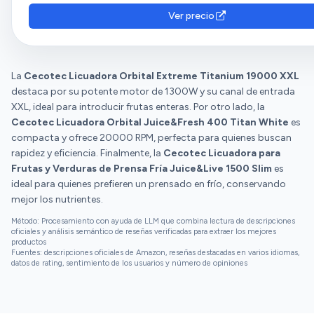
Con algunas verduras como apio se notan más fibras en el z
tampoco puedo hablar mucho sobre su vida útil, pero tiene p
funcionamiento, la limpieza y el precio son diversas.
aparato recomendable por precio calidad.
Ver precio
Robusta, sobre todo la pieza que prensa. Otro aspecto positi
tiene una tapa en la boquilla de salida del zumo, es decir el S
ANTIGOTEO, que la verdad me da la vida ya que para hacer 
zumo (hago 1 o más) tengo que parar y verter el vaso en un re
La
Cecotec Licuadora Orbital Extreme Titanium 19000 XXL
mayor. La capacidad de los vasos (600 ml) me parece suficie
destaca por su potente motor de 1300W y su canal de entrada
sobretodo con este sistema antigoteo. Lo más duro que he 
XXL, ideal para introducir frutas enteras. Por otro lado, la
la máquina : Zanahoria, brecol, apio. remolacha, manzana, etc
Cecotec Licuadora Orbital Juice&Fresh 400 Titan White
es
ahora va perfectamente y me sorprende el resultado. Vamos 
compacta y ofrece 20000 RPM, perfecta para quienes buscan
encantada hasta el momento.
rapidez y eficiencia. Finalmente, la
Cecotec Licuadora para
Frutas y Verduras de Prensa Fría Juice&Live 1500 Slim
es
ideal para quienes prefieren un prensado en frío, conservando
mejor los nutrientes.
Método: Procesamiento con ayuda de LLM que combina lectura de descripciones
oficiales y análisis semántico de reseñas verificadas para extraer los mejores
productos
Fuentes: descripciones oficiales de Amazon, reseñas destacadas en varios idiomas,
datos de rating, sentimiento de los usuarios y número de opiniones