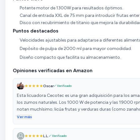
Potente motor de 1300W para resultados óptimos.
Canal de entrada XXL de 75 mm para introducir frutas enter
Disco con recubrimiento de titanio que mejora la durabilida
Puntos destacados
Velocidades ajustables para adaptarse a diferentes aliment
Depósito de pulpa de 2000 ml para mayor comodidad.
Diseño compacto que facilita su almacenamiento.
Opiniones verificadas en Amazon
Oscar
✓ Verificado
Esta licuadora Cecotec es una gran adquisición para los ama
los zumos naturales. Los 1000 W de potencia y las 19000 rp
notan muchísimo; licúa frutas y verduras duras (como zanaho
manzanas) con una facilidad y rapidez impresionantes, deja
Ver más
jugo muy fino y sin pulpa gruesa. La boca de entrada es
suficientemente ancha para no tener que cortar la mayoría de
L.L.
✓ Verificado
piezas, lo cual ahorra tiempo. Es fácil de montar y, lo que es i