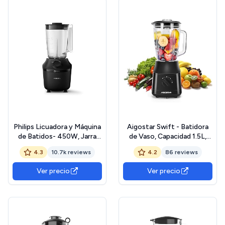
Philips Licuadora y Máquina
Aigostar Swift - Batidora
de Batidos- 450W, Jarra
de Vaso, Capacidad 1.5L,
1,9L, HomeID App, 1
800W, Tritura Hielo,
4.3
10.7k reviews
4.2
86 reviews
Velocidad + Pulso,
Licuadora con 4 Cuchillas
ProBlend, Trituración de
con Recubrimiento de
Ver precio
Ver precio
Hielo y Botella Portátil
Titanio, 2 Velocidades +
(HR2041/41)
Turbo y Función
AutoClean. Libre de BPA