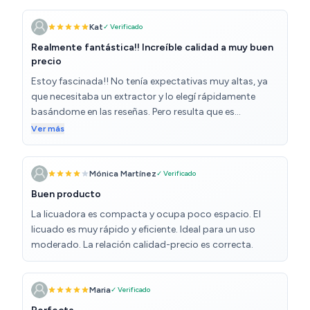
de presión.
Kat
✓ Verificado
Realmente fantástica!! Increíble calidad a muy buen
precio
Estoy fascinada!! No tenía expectativas muy altas, ya
que necesitaba un extractor y lo elegí rápidamente
basándome en las reseñas. Pero resulta que es
INCREÍBLE lo bueno que es. Lo hemos usado durante 5
Ver más
días para hacer 3 litros de jugo de zanahoria
(respetando los protocolos del aparato, haciendo
pausas, vaciando el contenedor varias veces, etc.) y ha
Mónica Martínez
✓ Verificado
funcionado de maravilla! Además, no es muy grande,
Buen producto
así que no ocupa mucho espacio en la cocina. De
La licuadora es compacta y ocupa poco espacio. El
hecho, elegí el negro después de leer algunas reseñas
licuado es muy rápido y eficiente. Ideal para un uso
que indicaban que el blanco se manchaba con las
moderado. La relación calidad-precio es correcta.
verduras y todavía parece nuevo.Es muy fácil de usar, se
limpia rápidamente con el cepillo que trae, un éxito
TOTAL! Recomendado al 100%
Maria
✓ Verificado