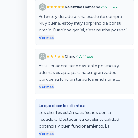
Valentina Camacho
✓ Verificado
Potente y duradera, una excelente compra
Muy buena, estoy muy sorprendida por su
precio. Funciona genial, tiene mucha potencia
y deja todo perfectamente triturado. La
Ver más
utilizo bastante y sigue como nueva, sin
ningún fallo. Totalmente recomendable, una
Charo
✓ Verificado
gran relación calidad-precio.
Esta licuadora tiene bastante potencia y
además es apta para hacer granizados
porque su función turbo los emulsiona .
Puedes hacer batidos o helados naturales con
Ver más
frutas congeladas . También para batidos
verdes . Las instrucciones muy escuetas , eso
Lo que dicen los clientes:
no me gusta . Debo decir que preparo
Los clientes están satisfechos con la
también leches vegetales con el acople que
licuadora. Destacan su excelente calidad,
tiene, se debe poner encima de la cuchilla la
potencia y buen funcionamiento. La
parte de rejilla y dentro las almendras o lo que
consideran una buena opción en cuanto a
prefieras ( y añadir si quieres el endulzante que
Ver más