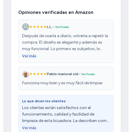
Opiniones verificadas en Amazon
L.L.
✓ Verificado
Después de usarla a diario, volvería a repetir la
compra. El diseño es elegante y además es
muy funcional. Lo primero es subjetivo, lo
segundo lo digo por varios motivos. Uno de
Ver más
ellos es la facilidad de limpiezas, algo que
algunas licuadoras nos llevan a la pereza de su
Pablo mariscal cid
✓ Verificado
limpieza. Naturalmente hay que hacerlo de
inmediato para evitar que se queden pegados
Funciona muy bien y es muy fácil de limpiar
los restos, pero su desmontaje y montaje es
rápido y la eliminación de los restos, cómoda.
Además incorpora un adecuado sistema de
Lo que dicen los clientes:
seguridad para que la licuadora no funcione si
Los clientes están satisfechos con el
no está correctamente montada, algo que
funcionamiento, calidad y facilidad de
para mí es importante. Facilidad de limpieza y
limpieza de esta licuadora. La describen como
seguridad, ok. El acceso de la fruta es
eficiente, potente y de buena relación calidad-
Ver más