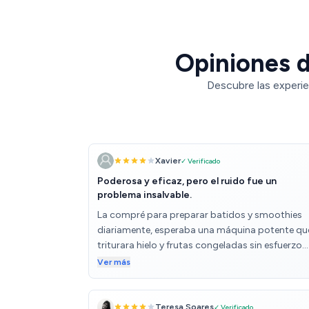
Opiniones d
Descubre las experie
Xavier
✓ Verificado
Poderosa y eficaz, pero el ruido fue un
problema insalvable.
La compré para preparar batidos y smoothies
diariamente, esperaba una máquina potente qu
triturara hielo y frutas congeladas sin esfuerzo.
Tenía en mente mejorar la textura y reducir el
Ver más
tiempo de preparación en las mañanas. PUNTO
POSITIVOS: - Potencia máxima de 1800W que
permite triturar hielo y ingredientes duros sin
Teresa Soares
✓ Verificado