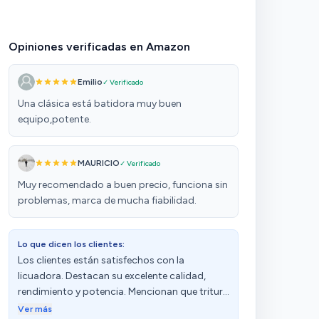
Opiniones verificadas en Amazon
Emilio
✓ Verificado
Una clásica está batidora muy buen
equipo,potente.
MAURICIO
✓ Verificado
Muy recomendado a buen precio, funciona sin
problemas, marca de mucha fiabilidad.
Lo que dicen los clientes:
Los clientes están satisfechos con la
licuadora. Destacan su excelente calidad,
rendimiento y potencia. Mencionan que tritura
bien los alimentos y va como un tiro. Además,
Ver más