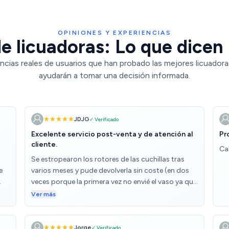
OPINIONES Y EXPERIENCIAS
e licuadoras: Lo que dicen 
ncias reales de usuarios que han probado las mejores licuadora
ayudarán a tomar una decisión informada.
JDJG
✓ Verificado
Excelente servicio post-venta y de atención al
Pr
cliente.
Ca
Se estropearon los rotores de las cuchillas tras
e
varios meses y pude devolverla sin coste (en dos
veces porque la primera vez no envié el vaso ya que
estaba bien y pensé que no hacía falta). Tras
Ver más
S
comprobar la avería me han enviado un modelo
superior y todo bien organizado e informado
puntualmente. Un servicio esplendido. A pesar de
Jorge
✓ Verificado