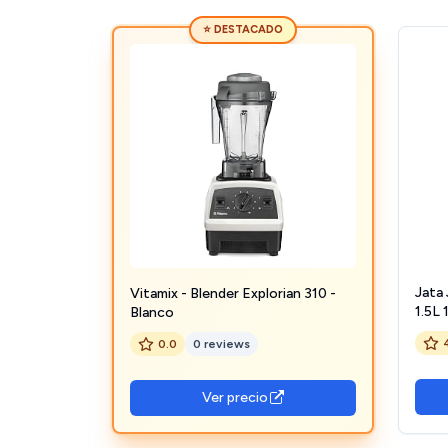
⭐ DESTACADO
Jata
Vitamix - Blender Explorian 310 -
1.5L
Blanco
0.0
0 reviews
Ver precio