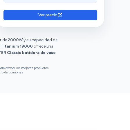
resaltan su estabilidad al funcionar, con un
vaso de vidrio de gran resistencia y una buena
relación calidad-precio. Sin embargo, algunos
Ver precio
la consideran ruidosa y tienen opiniones
diversas sobre su durabilidad.
r de 2000W y su capacidad de
meTitanium 19000
ofrece una
ER Classic batidora de vaso
ara extraer los mejores productos
ero de opiniones