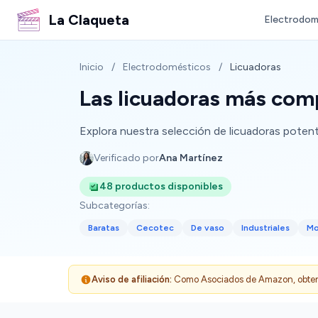
La Claqueta
Electrodom
Inicio
/
Electrodomésticos
/
Licuadoras
Las licuadoras más comp
Explora nuestra selección de licuadoras potent
Verificado por
Ana Martínez
48 productos disponibles
Subcategorías:
Baratas
Cecotec
De vaso
Industriales
Mo
Aviso de afiliación:
Como Asociados de Amazon, obtenemo