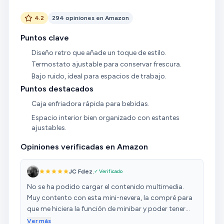
4.2
294 opiniones en Amazon
Puntos clave
Diseño retro que añade un toque de estilo.
Termostato ajustable para conservar frescura.
Bajo ruido, ideal para espacios de trabajo.
Puntos destacados
Caja enfriadora rápida para bebidas.
Espacio interior bien organizado con estantes
ajustables.
Opiniones verificadas en Amazon
JC Fdez.
✓ Verificado
No se ha podido cargar el contenido multimedia.
Muy contento con esta mini-nevera, la compré para
que me hiciera la función de minibar y poder tener
bebidas fresquitas a mano cuando estoy
Ver más