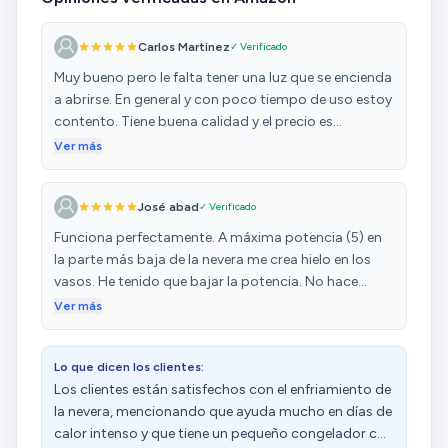
Carlos Martinez
✓ Verificado
Muy bueno pero le falta tener una luz que se encienda
a abrirse. En general y con poco tiempo de uso estoy
contento. Tiene buena calidad y el precio es
razonable.
Ver más
José abad
✓ Verificado
Funciona perfectamente. A máxima potencia (5) en
la parte más baja de la nevera me crea hielo en los
vasos. He tenido que bajar la potencia. No hace
apenas ruido, enfría perfectamente. Una compra que
Ver más
recomendaría a cualquiera que necesite una nevera
de verdad (con compresor) pequeña.
Lo que dicen los clientes:
Los clientes están satisfechos con el enfriamiento de
la nevera, mencionando que ayuda mucho en días de
calor intenso y que tiene un pequeño congelador con