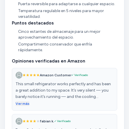
Puerta reversible para adaptarse a cualquier espacio.
Temperatura regulable en 5 niveles para mayor
versatilidad.
Puntos destacados
Cinco estantes de almacenaje para un mejor
aprovechamiento del espacio.
Compartimento conservador que enfría
rápidamente.
Opiniones verificadas en Amazon
Amazon Customer
✓ Verificado
This small refrigerator works perfectly and has been
a great addition to my space. It’s very silent — you
barely notice it’s running — and the cooling
performance is excellent. The capacity is surprisingly
Ver más
good for its size, with enough room to store drinks,
snacks, and even a few larger items. Overall, it’s
fabian k.
✓ Verificado
efficient, quiet, and exactly what I needed. Highly
recommended!