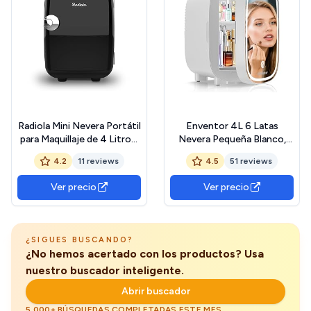
Radiola Mini Nevera Portátil
Enventor 4L 6 Latas
para Maquillaje de 4 Litros,
Nevera Pequeña Blanco,
12V y 220V, Compatible
Mini Frigorifico con
4.2
11 reviews
4.5
51 reviews
coche y caravanas, Función
Enfriador y Calentador,
frio/calor, Vintage,
Espejo con Luz LED
Ver precio
Ver precio
RAMF4B
Regulable, Alimentación
Dual, Mini Nevera para
Habitacion, Oficina y
Coche
¿SIGUES BUSCANDO?
¿No hemos acertado con los productos? Usa
nuestro buscador inteligente.
Abrir buscador
5.000+ BÚSQUEDAS COMPLETADAS ESTE MES