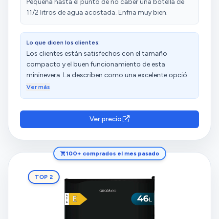
Pequeña hasta el punto de no caber una botella de
11/2 litros de agua acostada. Enfria muy bien.
Lo que dicen los clientes:
Los clientes están satisfechos con el tamaño
compacto y el buen funcionamiento de esta
mininevera. La describen como una excelente opción
que cumple su función de refrigerar los alimentos de
Ver más
manera silenciosa. Además, valoran su potencia de
enfriamiento y diseño. Sin embargo, algunos clientes
expresan disgusto por la falta de luz interior. Las
Ver precio
opiniones sobre la capacidad y el nivel de ruido son
diversas.
100+ comprados el mes pasado
TOP 2