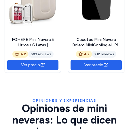
FOHERE Mini Nevera 5
Cecotec Mini Nevera
Litros / 6 Latas |
Bolero MiniCooling 4L Río
USB+CA+CC | Modo
Black, Funcionamiento 12V-
4.2
603 reviews
4.2
712 reviews
silencioso, portátil y
220V, Compatible coche y
compacto | Nevera
caravanas, Función
Ver precio
Ver precio
pequeña para dormitorios,
enfriamiento y
coches, oficinas, cuidado
calentamiento, Rango
de la piel, viajes (negro)
temperatura 5-65º,
Transporte fácil
OPINIONES Y EXPERIENCIAS
Opiniones de mini
neveras: Lo que dicen