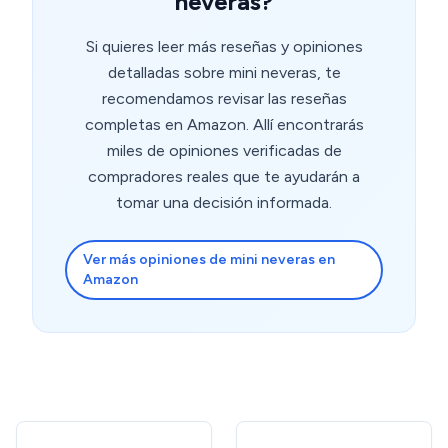
neveras?
quiero. Enfría bastante, pero no para que se mantengan
congelado un helado, queda blandito. Aún no lo probé
Si quieres leer más reseñas y opiniones
con cubitos de hielo. Las pareces exteriores se
detalladas sobre mini neveras, te
calentaban mucho, lo puse en un sitio bien ventilado y
recomendamos revisar las reseñas
que no tocara otro mueble, pero ahora no están tan
calientes, no sé si será eso, pero creo que si está más
completas en Amazon. Allí encontrarás
lleno, no se calienta tanto. Por ahora, una buena
miles de opiniones verificadas de
compra, ah no hace apenas ruido. 😉👍
compradores reales que te ayudarán a
tomar una decisión informada.
Ver más opiniones de mini neveras en
Amazon