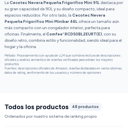
muy silenciosa, apenas se nota que está
La
Cecotec Nevera Pequeña Frigorífico Mini 91L
destaca por
También viene con una caja enfriadora rápida, ideal
funcionando y no produce ninguna molestia ni
su gran capacidad de 90L y su diseño compacto, ideal para
para enfriar bebidas en poco tiempo. Eso sí, no dejes
estando pegado a ella. Energéticamente tiene una
espacios reducidos. Por otro lado, la
Cecotec Nevera
nada ahí más de dos horas porque podría
calificación E, es eficiente y consume relativamente
Pequeña Frigorífico Mini Minibar 46L
ofrece un tamaño aún
congelarse. Además, cuenta con tecnología
poco.
más compacto con un congelador interior, perfecta para
antibacteriana, lo cual ayuda a eliminar bacterias y a
oficinas. Finalmente, el
Comfee' RCD50BL2EURT(E)
, con su
conservar mejor la frescura y calidad de tus
diseño retro, combina estilo y funcionalidad, siendo ideal para el
alimentos. ¡Un detalle que se agradece! También
hogar y la oficina.
incluye iluminación LED interior, que no solo
consume menos energía, sino que te permite ver
Método: Procesamiento con ayuda de LLM que combina lectura de descripciones
todo lo que hay dentro de forma clara y cómoda. El
oficiales y análisis semántico de reseñas verificadas para extraer los mejores
productos
termostato ajustable (de 1 °C a 10 °C) te da control
Fuentes: descripciones oficiales de Amazon, reseñas destacadas en varios idiomas,
total sobre la temperatura, lo cual está genial para
datos de rating, sentimiento de los usuarios y número de opiniones
mantener tus alimentos frescos según la época del
año o lo que tengas guardado. En resumen, esta
mininevera retro no solo se ve genial, sino que
también es práctica, higiénica y funcional. Si te gusta
lo vintage y quieres algo con buen espacio y
Todos los productos
48 productos
tecnología moderna, esta es una opción súper
Ordenados por nuestro sistema de ranking propio
recomendable.