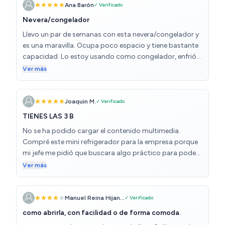
Ana Barón
✓ Verificado
Nevera/congelador
Llevo un par de semanas con esta nevera/congelador y
es una maravilla. Ocupa poco espacio y tiene bastante
capacidad. Lo estoy usando como congelador, enfrió
muy rápido al enchufarlo por primera vez y funciona
Ver más
muy bien.
Joaquin M.
✓ Verificado
TIENES LAS 3 B
No se ha podido cargar el contenido multimedia.
Compré este mini refrigerador para la empresa porque
mi jefe me pidió que buscara algo práctico para poder
ofrecer bebidas a los clientes que viene a las oficinas,
Ver más
pero que siguiese la línea de la empresa en diseño, y la
verdad es que ha sido todo un acierto. Me decanté por
este modelo por el estilo retro que tiene, que le da un
Manuel Reina Hijan...
✓ Verificado
toque muy chulo a la oficina y no desentona nada con
como abrirla, con facilidad o de forma comoda.
el resto de la decoración. Aunque es pequeñito, tiene