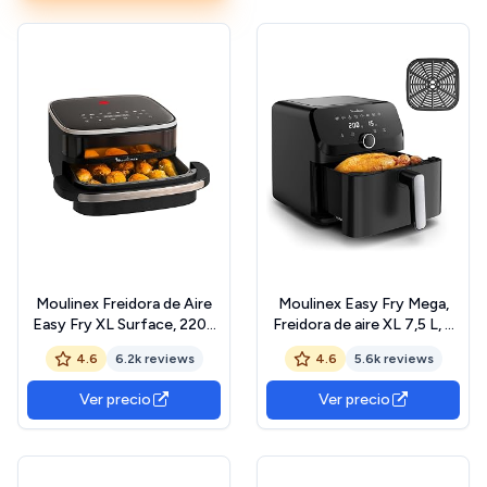
digital, EZ2458
Moulinex Freidora de Aire
Moulinex Easy Fry Mega,
Easy Fry XL Surface, 2200
Freidora de aire XL 7,5 L, 8
W, Doble Resistencia,
Programas automáticos,
4.6
6.2k reviews
4.6
5.6k reviews
Cocción Uniforme, Cesta
Diseño Compacto, Cocina
Ancha, 10 Programas
hasta 8 raciones, Ahorro de
Ver precio
Ver precio
Automáticos, Horno para
energía y tiempo, Piezas
Pizzas, Diseño Compacto,
aptas lavavajillas,
Ventana de Visualización,
EZ8558F0
AL4018