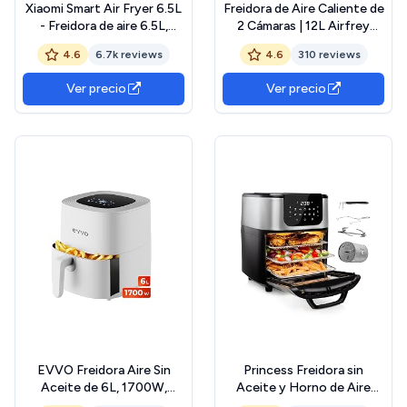
Xiaomi Smart Air Fryer 6.5L
Freidora de Aire Caliente de
- Freidora de aire 6.5L,
2 Cámaras | 12L Airfrey
1800W, 100 recetas,
Ajustable una dos Cámaras
4.6
6.7k reviews
4.6
310 reviews
pantalla OLED, temperatura
con Libro de Recetas,
regulable 40°C-220°C °,
Control Independiente
Ver precio
Ver precio
Cocción uniforme 360°,
Freidora de Aire Caliente de
blanco (Versión ES)
Doble Cámara, Air Frey XXL
Temperatura Max 200°C
EVVO Freidora Aire Sin
Princess Freidora sin
Aceite de 6L, 1700W,
Aceite y Horno de Aire
Recipiente Antiadherente,
Caliente con Cesta