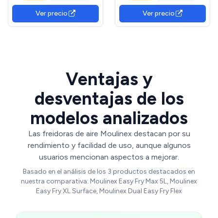
pizzas de 26 cm] Satisfry
Digital Táctil, 8 Programas
Ver precio
Ver precio
(piezas aptas lavavajillas,
para Comidas Sanas, App
pantalla táctil, grill) 27632-
125 recetas, Acero, Hasta 6
56 GreenCircle Certified:
personas
Certified Energy Savings
Ventajas y
desventajas de los
modelos analizados
Las freidoras de aire Moulinex destacan por su
rendimiento y facilidad de uso, aunque algunos
usuarios mencionan aspectos a mejorar.
Basado en el análisis de los 3 productos destacados en
nuestra comparativa: Moulinex Easy Fry Max 5L, Moulinex
Easy Fry XL Surface, Moulinex Dual Easy Fry Flex