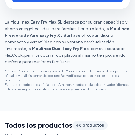
sai perfeito! Além disso, a limpeza é super fácil. A
cesta é antiaderente e pode ser retirada, o que
facilita muito na hora de lavar. A Air Fryer também
tem um design moderno e ocupa pouco espaço, o
La
Moulinex Easy Fry Max 5L
destaca por su gran capacidad y
que é ótimo para quem tem uma cozinha menor. Ela
ahorro energético, ideal para familias. Por otro lado, la
Moulinex
também tem uma excelente capacidade, o que
Freidora de Aire Easy Fry XL Surface
ofrece un diseño
permite preparar refeições para toda a família de
compacto y versatilidad con su ventana de visualización.
uma vez. Em resumo, essa Air Fryer tornou-se um
Finalmente, la
Moulinex Dual Easy Fry Flex
, con su separador
item indispensável na minha cozinha, facilitando o
FlexCook, permite cocinar dos platos al mismo tiempo, siendo
dia a dia e me permitindo preparar pratos mais
perfecta para reuniones familiares.
saudáveis e saborosos. Recomendo muito!
Método: Procesamiento con ayuda de LLM que combina lectura de descripciones
oficiales y análisis semántico de reseñas verificadas para extraer los mejores
productos
Fuentes: descripciones oficiales de Amazon, reseñas destacadas en varios idiomas,
datos de rating, sentimiento de los usuarios y número de opiniones
Todos los productos
48 productos