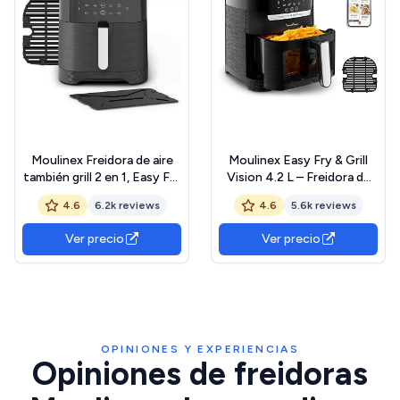
Moulinex Freidora de aire
Moulinex Easy Fry & Grill
también grill 2 en 1, Easy Fry
Vision 4.2 L – Freidora de
Grill, 6,5 L, 1830 W, 8
aire y grill con ventana,
4.6
6.2k reviews
4.6
5.6k reviews
Programas Automáticos,
ahorro energético 70%,
70% Ahorro Energético,
cocina rápida, 10 funciones,
Ver precio
Ver precio
Parrilla antiadherente,
tecnología extra crisp,
Divisor Flexcook, Hasta
color negro, EZ5068
200ºC y 60 min, EZ8018
OPINIONES Y EXPERIENCIAS
Opiniones de freidoras