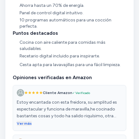
Ahorra hasta un 70% de energía.
Panel de control digital intuitivo.
10 programas automáticos para una cocción
perfecta.
Puntos destacados
Cocina con aire caliente para comidas más
saludables.
Recetario digital incluido para inspirarte.
Cesta apta para lavavajillas para una fácil limpieza.
Opiniones verificadas en Amazon
Cliente Amazon
✓ Verificado
Estoy encantada con esta freidora, su amplitud es
espectacular y funciona de maravilla,he cocinado
bastantes cosas y todo ha salido riquísimo, otra
cosa a destacar es que para la capacidad que tiene
Ver más
es muy compacta no ocupa tanto espacio como
cabria de esperar por sus litros. También me gusta