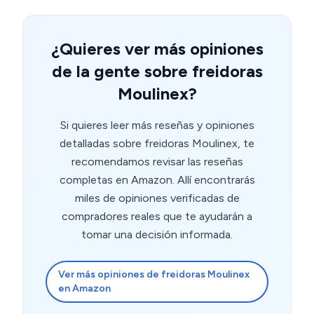
adecuados para cada receta. Además, la limpieza es
sencilla, ya que la cesta y el revestimiento antiadherente
se pueden lavar fácilmente a mano o en el lavavajillas.
¿Quieres ver más opiniones
En resumen, la Moulinex Easy Fry & Grill 4.2L EZ5058 es
de la gente sobre freidoras
una freidora de aire sin aceite 2 en 1 que ha superado
mis expectativas en términos de sabor, versatilidad y
Moulinex?
comodidad. Es ideal para quienes buscan una
alternativa más saludable a la fritura tradicional y
Si quieres leer más reseñas y opiniones
desean disfrutar de platillos deliciosos sin sacrificar su
detalladas sobre freidoras Moulinex, te
bienestar. ¡Recomiendo esta freidora de aire sin aceite a
recomendamos revisar las reseñas
todos aquellos que deseen un electrodoméstico
completas en Amazon. Allí encontrarás
práctico y saludable en su cocina!
miles de opiniones verificadas de
compradores reales que te ayudarán a
tomar una decisión informada.
Ver más opiniones de freidoras Moulinex
en Amazon