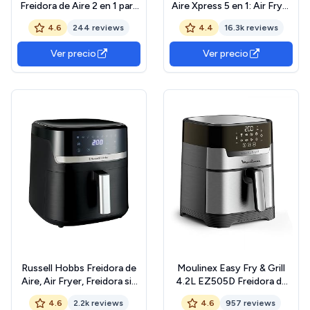
Freidora de Aire 2 en 1 para
Aire Xpress 5 en 1: Air Fryer
Freír o a la Parrilla, Pantalla
Digital con Rápida
4.6
244 reviews
4.4
16.3k reviews
Digital Táctil, 16 Programas,
Circulación de Aire y
Gran Capacidad, Hasta 6
Temporizador de 60
Ver precio
Ver precio
personas, EZ501A
Minutos: Freidora Sin
Aceite de 11 L, 2000 W,
Negro
Russell Hobbs Freidora de
Moulinex Easy Fry & Grill
Aire, Air Fryer, Freidora sin
4.2L EZ505D Freidora de
Aceite 8,3 L, XXL [tamaño
Aire Sin Aceite 2 en 1 para
4.6
2.2k reviews
4.6
957 reviews
compacto, bajo nivel ruido,
Freír o a la Parrilla, Pantalla