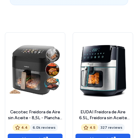
Cecotec Freidora de Aire
EUDAI Freidora de Aire
sin Aceite - 8,5L - Plancha -
6.5L, Freidora sin Aceite
Grill - Doble Resistencia -
con Ventana, 8 programas,
4.4
6.0k reviews
4.5
327 reviews
Ahumador Integrado - Air
Pantalla LED, Control
Fryer Cecofry&Grill Smokin'
Táctil, Temperatura