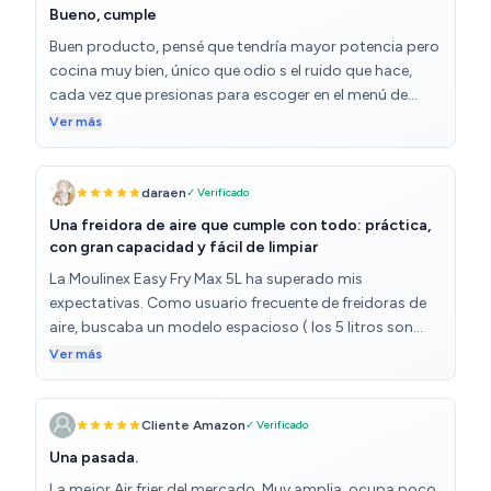
Una gran aliada en la cocina. ¡Totalmente
Bueno, cumple
recomendable!
Buen producto, pensé que tendría mayor potencia pero
cocina muy bien, único que odio s el ruido que hace,
cada vez que presionas para escoger en el menú de
opciones es un pitido fuerte que no se puede quitar y es
Ver más
muy molesto, al menos para mi
daraen
✓ Verificado
Una freidora de aire que cumple con todo: práctica,
con gran capacidad y fácil de limpiar
La Moulinex Easy Fry Max 5L ha superado mis
expectativas. Como usuario frecuente de freidoras de
aire, buscaba un modelo espacioso ( los 5 litros son
perfectos para familias) con buen rendimiento y que no
Ver más
ocupara mucho espacio. Esta freidora lo tiene todo. 🔹
LO QUE MÁS ME GUSTA: - Cocina sin aceite (o con muy
poco): Los alimentos quedan crujientes por fuera y
Cliente Amazon
✓ Verificado
jugosos por dentro, desde alitas de pollo hasta
Una pasada.
patatas. El resultado es mucho más saludable que
La mejor Air frier del mercado. Muy amplia, ocupa poco