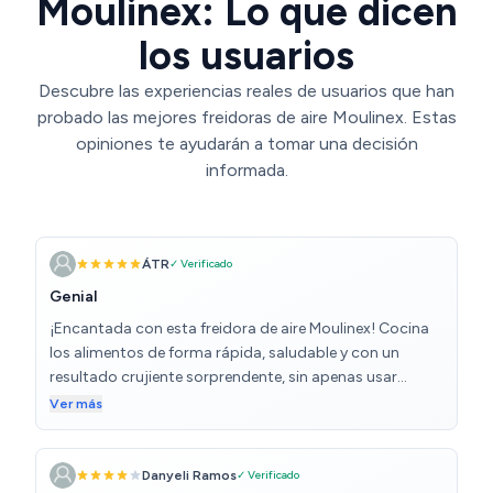
Moulinex: Lo que dicen
los usuarios
Descubre las experiencias reales de usuarios que han
probado las mejores freidoras de aire Moulinex. Estas
opiniones te ayudarán a tomar una decisión
informada.
ÁTR
✓ Verificado
Genial
¡Encantada con esta freidora de aire Moulinex! Cocina
los alimentos de forma rápida, saludable y con un
resultado crujiente sorprendente, sin apenas usar
aceite. Es muy fácil de usar, tiene varios programas
Ver más
automáticos y la limpieza es súper sencilla gracias a sus
piezas desmontables. Desde que la tengo, la uso casi a
diario: patatas, verduras, pollo, todo queda delicioso.
Danyeli Ramos
✓ Verificado