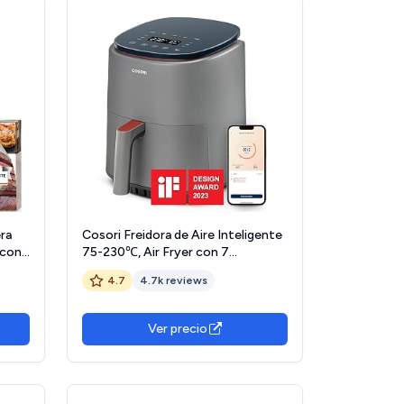
ra
Cosori Freidora de Aire Inteligente
 con
75-230℃, Air Fryer con 7
Programas, Pantalla Táctil Digital,
4.7
4.7k reviews
30 Recetas de APP, Freidora sin
til
Aceite 3,8L Apta para Lavavajillas,
Amazon Exclusive, 1500W
Ver precio