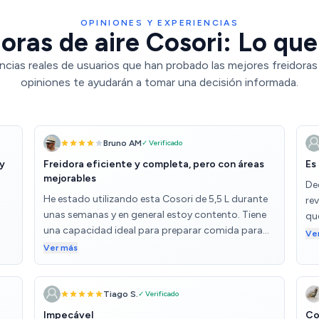
OPINIONES Y EXPERIENCIAS
oras de aire Cosori: Lo que
ncias reales de usuarios que han probado las mejores freidoras 
opiniones te ayudarán a tomar una decisión informada.
Bruno AM
✓ Verificado
 y
Freidora eficiente y completa, pero con áreas
Es
mejorables
Dec
He estado utilizando esta Cosori de 5,5 L durante
re
unas semanas y en general estoy contento. Tiene
que
una capacidad ideal para preparar comida para
fac
Ve
varias personas, y realmente se nota la reducción
co
Ver más
de grasa en comparación con una freidora
co
tradicional. Los programas automáticos y el
co
o
recetario son un plus, ayudan mucho a sacarle
ma
Tiago S.
✓ Verificado
s
partido sin complicarte demasiado. El panel táctil
fin
Impecável
Co