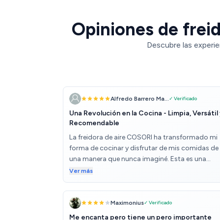
Opiniones de freid
Descubre las experie
Alfredo Barrero Ma...
✓ Verificado
Una Revolución en la Cocina - Limpia, Versátil
Recomendable
La freidora de aire COSORI ha transformado mi
forma de cocinar y disfrutar de mis comidas de
una manera que nunca imaginé. Esta es una
herramienta de cocina que no puedo dejar de
Ver más
elogiar por su simplicidad, versatilidad y
rendimiento excepcionales. Lo primero que me
impresionó de esta freidora es lo limpio y sencill
Maximonius
✓ Verificado
que es su funcionamiento. Con solo unos poco
Me encanta pero tiene un pero importante