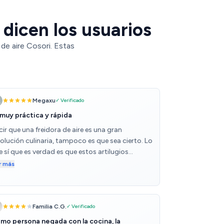
 dicen los usuarios
de aire Cosori. Estas
Megaxu
✓ Verificado
 muy práctica y rápida
ir que una freidora de aire es una gran
volución culinaria, tampoco es que sea cierto. Lo
 sí que es verdad es que estos artilugios
ilitan mucho el cocinar de forma rápida y sin
r más
mplicación. Cualquier tipo de alimento asado se
cina de forma homogénea y en tiempo récord
mparado con el horno. Cosori es una de las
rcas más reconocidas y se nota en la calidad
Familia C.G.
✓ Verificado
al del producto. Es simple y funciona bien, pero
mo persona negada con la cocina, la