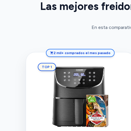
Las mejores freido
En esta comparativa
2 mil+ comprados el mes pasado
TOP 1