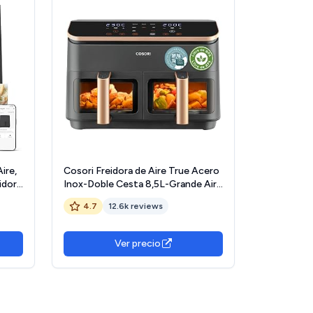
ire,
Cosori Freidora de Aire True Acero
eidora
Inox-Doble Cesta 8,5L-Grande Air
en la
Fryer-Sync Cook de Alta
4.7
12.6k reviews
ñol,
Tecnología-Alta Potencia y
Velocidad-55% de Ahorro
Energético-10 Funciones-Máx 10
Ver precio
Personas-Limpiable