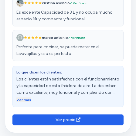
cristina asencio
✓ Verificado
Es excelente Capacidad de 3 L y no ocupa mucho
espacio Muy compacta y funcional.
marco antonio
✓ Verificado
Perfecta para cocinar, se puede meter en el
lavavajillas y eso es perfecto
Lo que dicen los clientes:
Los clientes están satisfechos con el funcionamiento
y la capacidad de esta freidora de aire. La describen
como excelente, muy funcional y cumpliendo con
sus objetivos. Destacan su tamaño compacto, ideal
Ver más
para una o dos personas, y su capacidad de 3 litros.
Además, mencionan que cocina rápido, se calienta
rápido y los alimentos quedan ricos y en breve
Ver precio
tiempo. El diseño y la facilidad de uso son valorados
positivamente. Sin embargo, algunos clientes