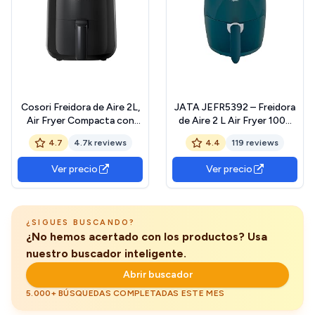
Cosori Freidora de Aire 2L,
JATA JEFR5392 – Freidora
Air Fryer Compacta con
de Aire 2 L Air Fryer 1000
Pantalla Táctil Intuitiva,
W. Control de temperatura
4.7
4.7k reviews
4.4
119 reviews
900W, 30 Recetas en
(80-200°C) Temporizador
Línea, Freidora sin Aceite
de 30 minutos. Uso sencillo.
Ver precio
Ver precio
Apta para Lavavajillas,
Diseño compacto. Cestillo
Ahorrar Energía en Silencio,
antiadherente. Libre de
Negro
BPA
¿SIGUES BUSCANDO?
¿No hemos acertado con los productos? Usa
nuestro buscador inteligente.
Abrir buscador
5.000+ BÚSQUEDAS COMPLETADAS ESTE MES