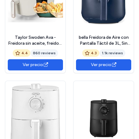
Taylor Swoden Ava -
bella Freidora de Aire con
Freidora sin aceite, freidora
Pantalla Táctil de 3L, Sin
de aire de 1300W, diseño
Precalentamiento, Sartén
4.4
860 reviews
4.3
1.1k reviews
compacto, 3L capacidad,
Antiadherente y Bandeja
pantalla LED táctil, 8 menús
para Elementos Crujientes,
Ver precio
Ver precio
de cocinado
Color Azul Mate
preestablecidos. Cesta
antiadherente. Color
blanco.