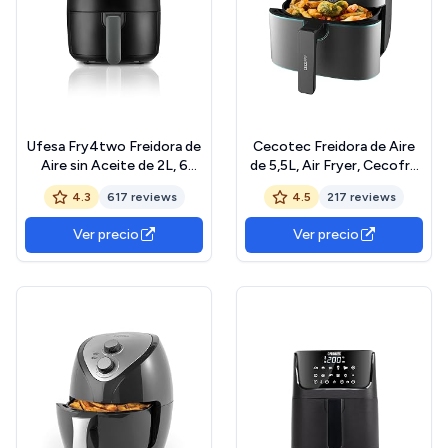
Ufesa Fry4two Freidora de
Cecotec Freidora de Aire
Aire sin Aceite de 2L, 6
de 5,5L, Air Fryer, Cecofry
Programas, 1200W,
Full InoxBlack 5500 Pro.
4.3
617 reviews
4.5
217 reviews
Temporizador,
1700W, Digital, sin Aceite,
Temperatura 80ºC - 200ºC,
Panel Táctil, Acabados en
Ver precio
Ver precio
Sin BPA, Cubeta y Bandeja
Acero Inox, Tecnología
Anti-Adherentes,
PerfectCook, Termostato,
Cuerpo/Asa Tacto Frío,
8 Modos
Negra