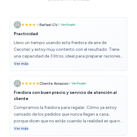
Rafael CV
✓ Verificado
Practicidad
Llevo un tiempo usando esta freidora de aire de
Cecotec y estoy muy contento con el resultado. Tiene
una capacidad de 3 litros, ideal para preparar raciones
para 2 o 3 personas sin problema. Es perfecta para el
Ver más
día a día, sobre todo si quieres cocinar de forma más
saludable sin renunciar al sabor. Los alimentos quedan
crujientes por fuera y tiernos por dentro, especialmente
Cliente Amazon
✓ Verificado
las patatas, el pollo o incluso verduras. Además, el
Freidora con buen precio y servicio de atención al
manejo es muy sencillo: tiene controles intuitivos y se
cliente
limpia con facilidad, ya que la cubeta es antiadherente y
Compramos la freidora para regalar. Cómo ya estoy
extraíble. Otro punto a favor es que apenas hace ruido y
cansado de los pedidos que nunca llegan a casa,
no genera olores fuertes como una freidora tradicional.
porque dicen que no estás cuando la realidad es que no
También calienta rápido, así que no tienes que esperar
vienen porque vivimos en una zona apartada y no les
Ver más
mucho para empezar a cocinar. En resumen, una muy
interesa llegar allí ( aunque si cobrar como si hubieran
buena opción si estás buscando una freidora de aire