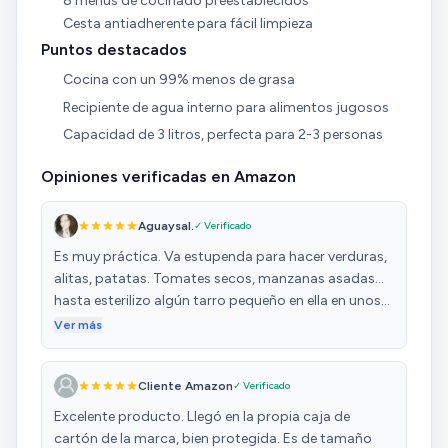
8 menús de cocinado preestablecidos
Cesta antiadherente para fácil limpieza
Puntos destacados
Cocina con un 99% menos de grasa
Recipiente de agua interno para alimentos jugosos
Capacidad de 3 litros, perfecta para 2-3 personas
Opiniones verificadas en Amazon
Aguaysal.
✓ Verificado
Es muy práctica. Va estupenda para hacer verduras,
alitas, patatas. Tomates secos, manzanas asadas...
hasta esterilizo algún tarro pequeño en ella en unos
minutos. No ocupa mucho y soluciona. Reedito
Ver más
después de utilizar la freidora mucho mas: he tenido
otras dos bastante más caras y puedo decir que
Cliente Amazon
✓ Verificado
esta no tiene nada que envidiarles, ya juego yo con el
tiempo y la temperatura a mi gusto y me salen los
Excelente producto. Llegó en la propia caja de
alimentos genial. Los filetes empanados con una
cartón de la marca, bien protegida. Es de tamaño