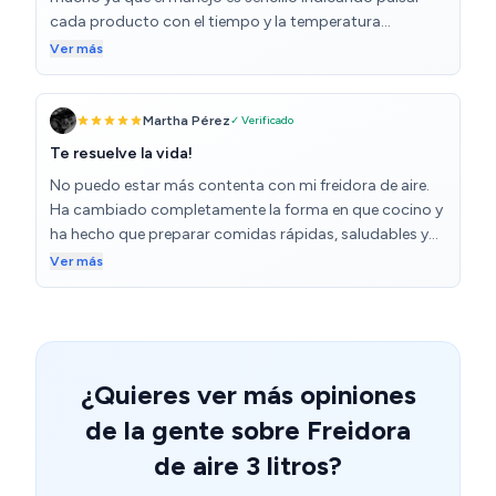
cada producto con el tiempo y la temperatura
aconsejada, la cual, puedes modificar. Es práctica y
Ver más
además el modelo es muy bonito.
Martha Pérez
✓ Verificado
Te resuelve la vida!
No puedo estar más contenta con mi freidora de aire.
Ha cambiado completamente la forma en que cocino y
ha hecho que preparar comidas rápidas, saludables y
deliciosas sea mucho más fácil. Lo mejor de todo es
Ver más
que puedo disfrutar de platos crujientes, como papas
fritas o nuggets, con muy poco o nada de aceite. ¡Y el
sabor sigue siendo excelente! Y lo mejor no tengo que
estar fregando sartenes. La recomiendo a ojos
cerrados.
¿Quieres ver más opiniones
de la gente sobre Freidora
de aire 3 litros?