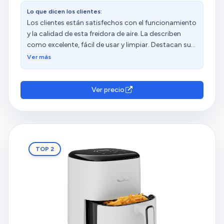
Lo que dicen los clientes:
Los clientes están satisfechos con el funcionamiento
y la calidad de esta freidora de aire. La describen
como excelente, fácil de usar y limpiar. Destacan su
practicidad, rapidez y facilidad de limpieza. Además,
Ver más
valoran su buena relación calidad-precio. Sin
embargo, algunos clientes han experimentado
problemas de durabilidad, ya que dejó de funcionar
Ver precio
después de un tiempo o simplemente se apagó.
TOP 2