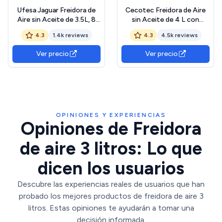
Ufesa Jaguar Freidora de
Cecotec Freidora de Aire
Aire sin Aceite de 3.5L, 8
sin Aceite de 4 L con
Programas, 1200W, Digital,
Ventana Cecofry Fantastik
4.3
1.4k reviews
4.3
4.5k reviews
Temporizador,
Window 4000. Air Fryer.
Temperatura 80ºC - 200ºC,
1400 W, 9 Menús, Control
Ver precio
Ver precio
Sin BPA ni PFOA, Cubeta y
Táctil, Tecnología
Bandeja Anti-Adherentes,
PerfectCoo, 80-200ºC,
Exclusivo Amazon
Tiempo Ajustable, 4L
OPINIONES Y EXPERIENCIAS
Opiniones de Freidora
de aire 3 litros: Lo que
dicen los usuarios
Descubre las experiencias reales de usuarios que han
probado los mejores productos de freidora de aire 3
litros. Estas opiniones te ayudarán a tomar una
decisión informada.