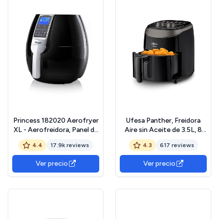
Limpiar
Princess 182020 Aerofryer
Ufesa Panther, Freidora
XL - Aerofreidora, Panel de
Aire sin Aceite de 3.5L, 8
Control Digital Táctil, Fácil
Programas, 1200 W,
4.4
17.9k reviews
4.3
617 reviews
de Limpiar, 1500 W, 3.2
Temporizador,
Litros
Temperatura 80ºC - 200ºC,
Ver precio
Ver precio
Sin BPA ni PFOA, Cubeta y
Bandeja Anti-Adherentes,
Negro