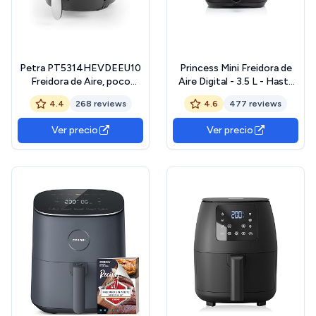
Petra PT5314HEVDEEU10
Princess Mini Freidora de
Freidora de Aire, poco
Aire Digital - 3.5 L - Hasta
aceite 3,2 L y circulación
un 70% menos de consumo
4.4
268 reviews
4.6
477 reviews
rápida de aire, 1300W,
de energía - Libro con 30
superior tecnología de
recetas incluido - 11
Ver precio
Ver precio
temperatura, regulación de
programas - Temperatura y
tiempo, bandeja
tiempo regulables - 182031
antiadherente