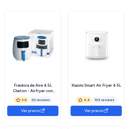
Freidora de Aire 4.5L
Xiaomi Smart Air Fryer 4.5L
Cleiton - Airfryer con
Pantalla Táctil, 6
3.6
20 reviews
4.4
103 reviews
Funciones, 1400W
Potencia, Cocina Saludable
Ver precio
Ver precio
con Poco Aceite, Ideal para
Grandes Porciones, Diseño
Compacto y Fácil de