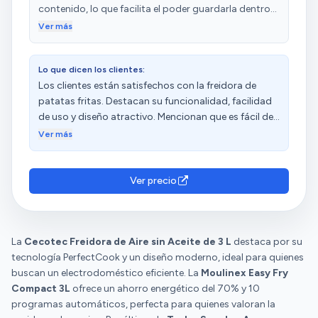
rociada suave de aceite quedan perfectos y muy
contenido, lo que facilita el poder guardarla dentro
jugosos. El pescado igual. Aso 3 pimientos grandes
de un armario si no se quiere tener en la encimera. La
Ver más
o 1 pimiento y 1 berenjena para hacer
cubeta tiene un tamaño adecuado para 2-3
escalivada....muchas cosas. Hasta tarta de queso
personas. El menú es sencillo e intuitivo, teniendo
deliciosa y sin ensuciar horno.
Lo que dicen los clientes:
programas pre-establecidos para cocinar carne,
Los clientes están satisfechos con la freidora de
patatas, pollo, etc, con lo que solo seleccionarlo ya
patatas fritas. Destacan su funcionalidad, facilidad
establece la temperatura y el tiempo necesario. Me
de uso y diseño atractivo. Mencionan que es fácil de
ha llegado hoy, y sólo he probado a hacer bacon,
limpiar, ya que solo hay que limpiar la cubeta y la
carne y patatas fritas, pero todo muy bien cocinado,
Ver más
bandeja. Además, valoran su practicidad, cocción
tanto por fuera como por dentro. Estoy sorprendido
uniforme y programas preestablecidos para
y muy contento con como cocina los alimentos. Ha
diferentes tipos de alimentos. Sin embargo, hay
sido una gran elección.
Ver precio
opiniones diversas sobre el tamaño.
La
Cecotec Freidora de Aire sin Aceite de 3 L
destaca por su
tecnología PerfectCook y un diseño moderno, ideal para quienes
buscan un electrodoméstico eficiente. La
Moulinex Easy Fry
Compact 3L
ofrece un ahorro energético del 70% y 10
programas automáticos, perfecta para quienes valoran la