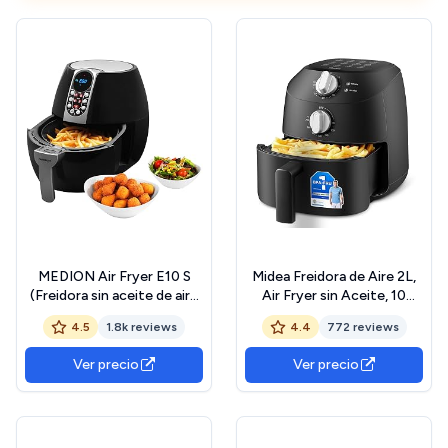
MEDION Air Fryer E10 S
Midea Freidora de Aire 2L,
(Freidora sin aceite de aire
Air Fryer sin Aceite, 10
caliente, 4 L, 1500 W, 8
Programas Automáticos,
4.5
1.8k reviews
4.4
772 reviews
programas automáticos,
Temporizador, Función de
regulación de temperatura
apagado automático, Fácil
Ver precio
Ver precio
y tiempo, pequeño y fácil
de Limpiar, sin BPA, 1150W,
de usar, MD17320) negro
Negro