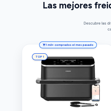
Las mejores frei
Descubre las di
c
1 mil+ comprados el mes pasado
TOP 1