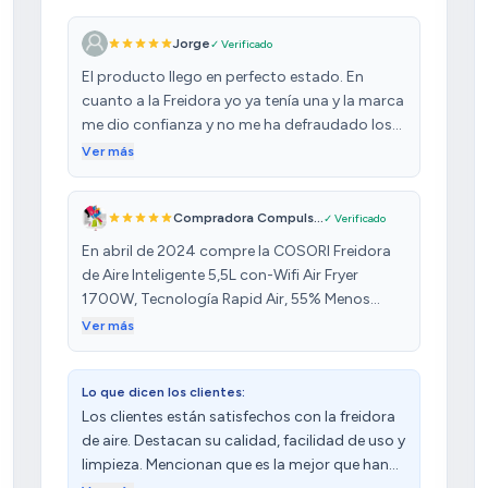
Jorge
✓ Verificado
El producto llego en perfecto estado. En
cuanto a la Freidora yo ya tenía una y la marca
me dio confianza y no me ha defraudado los
materiales son de muy buena calidad libre de
Ver más
DPA, en cuanto al funcionamiento los
números son más grandes y se ven mejor y
Compradora Compuls...
✓ Verificado
dan más información (el segundero en el
tiempo) las cubetas son más pequeñas pero
En abril de 2024 compre la COSORI Freidora
con las dos dan más capacidad y puedes usar
de Aire Inteligente 5,5L con-Wifi Air Fryer
una las dos o en cada una poner tiempo y
1700W, Tecnología Rapid Air, 55% Menos
temperatura diferente o poner lo mismo a las
Energía, 13 Modos, Uso Fácil, Panel Táctil,
Ver más
dos tienen luz independiente y puedes ver lo
Hasta 205ºC y 60 Min, Acero Inox Interior,
que cocinas si quieres es muy fácil de usar
Libre de BPA Que deja claro que es de acero
enseguida aprendes a manejarla, aunque si se
Lo que dicen los clientes:
inoxidable en el interior, aunque en el libro de
ha tenido una es muy parecido. En resumidas
Los clientes están satisfechos con la freidora
instrucciones pone que es de aluminio con
cuentas estoy contento con la compra que
de aire. Destacan su calidad, facilidad de uso y
una capa de antiadherente. No es lo mismo
hecho la calidad precio es buena y la
limpieza. Mencionan que es la mejor que han
acero que aluminio el aluminio no se oxida
recomiendo.