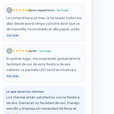
deivis supantevis
✓ Verificado
La compré hace un mes, la he usado todos los
días desde que la tengo y podría decir que va
de maravilla, he cocinado en ella papas, pollo,
pizzas, chuletas, lasaña, pan, tortillas y todo
Ver más
ha quedado súper bien, trae un manual de
recetas bastante amplio con decenas de
Javier
✓ Verificado
recetas que podrías cocinar en ella, todo lo
que he hecho ha quedado con magnífico
En primer lugar, me sorprendió gratamente la
sabor, en los tiempos de cocción algunas
facilidad de uso de esta freidora de aire
cosas necesitan más tiempo que el que dice la
caliente. La pantalla LED táctil es intuitiva y
freidora y otros necesitan mucho menos, ya
fácil de navegar, lo que me permitió
Ver más
con el tiempo se aprenderá a calcular el
seleccionar rápidamente el tipo de alimento
tiempo ideal para cada cosa, por ejemplo las
que quería cocinar y ajustar la temperatura y
papas congeladas las hace en 10 minutos en
Lo que dicen los clientes:
el tiempo de cocción adecuados. Además, la
vez de 20 de las papas normales, la limpieza
Los clientes están satisfechos con la freidora
freidora viene con un libro de recetas que
es sencilla y rápida, incluso se le podría
de aire. Destacan su facilidad de uso, manejo
incluye más de 100 opciones, lo que me dio
comprar una bandeja para que la limpieza sea
sencillo y limpieza sin necesidad de llenar el
muchas ideas nuevas para probar. La
más cómoda aún, el ruido que hace al estar