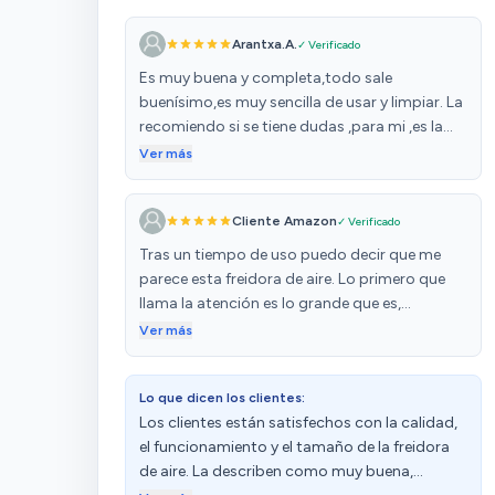
Arantxa.A.
✓ Verificado
Es muy buena y completa,todo sale
buenísimo,es muy sencilla de usar y limpiar. La
recomiendo si se tiene dudas ,para mi ,es la
mejor,merece la pena pagar un poco más,por
Ver más
su buena calidad y funcionamiento.
Cliente Amazon
✓ Verificado
Tras un tiempo de uso puedo decir que me
parece esta freidora de aire. Lo primero que
llama la atención es lo grande que es,
acostumbrados a freidoras de menos
Ver más
capacidad, esta sorprende por un tamaño
mas grande pero totalmente justificado. La
Lo que dicen los clientes:
freidora se conecta perfectamente con la
Los clientes están satisfechos con la calidad,
app, desde la cual podrás ver desde recetas
el funcionamiento y el tamaño de la freidora
guiadas paso a paso, hasta programarla para
de aire. La describen como muy buena,
usar libremente (eso si, en Europa no podrás