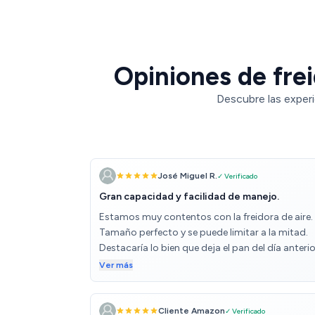
Opiniones de frei
Descubre las experi
José Miguel R.
✓ Verificado
Gran capacidad y facilidad de manejo.
Estamos muy contentos con la freidora de aire.
Tamaño perfecto y se puede limitar a la mitad.
Destacaría lo bien que deja el pan del día anterio
queda crujiente, mejor que del día. Un acierto q
Ver más
actúe también por la parte inferior.
Cliente Amazon
✓ Verificado