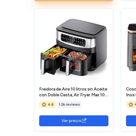
Freidora de Aire 10 litros sin Aceite
Cosor
con Doble Cesta, Air Fryer Max 10-
Inox
12 Personas, Hasta 230°C y 60 Min,
Frye
4.6
1.2k reviews
Panel Táctil, 12 Programas, Ventana
Tecn
Visible, Max 10-12 Personas,
Velo
2800W - G230 Max
Ener
Ver precio
Pers