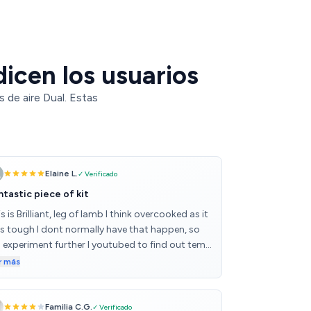
dicen los usuarios
 de aire Dual. Estas
Elaine L.
✓ Verificado
ntastic piece of kit
s is Brilliant, leg of lamb I think overcooked as it
s tough I dont normally have that happen, so
ll experiment further I youtubed to find out temp
 lenght of time to cook. Cooks boiled really well
r más
d a sausage tray bake, roast potatoes were soft
side and really nice and crispy and eberything
ks really quickly, I have the Cosori 12 litre
Familia C.G.
✓ Verificado