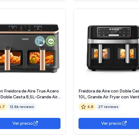
i Freidora de Aire True Acero
Freidora de Aire con Doble Ce
-Doble Cesta 8,5L-Grande Air
10L, Grande Air Fryer con Ven
r-Sync Cook de Alta
Visualizada, 8 en 1 Preajustes 
4.7
12.6k reviews
4.8
27 reviews
ología-Alta Potencia y
Cocción con 2 Cajones 5L, 2
cidad-55% de Ahorro
de alta potencia para una coc
gético-10 Funciones-Máx 10
rápida, Apto para lavavajillas
Ver precio
Ver precio
onas-Limpiable