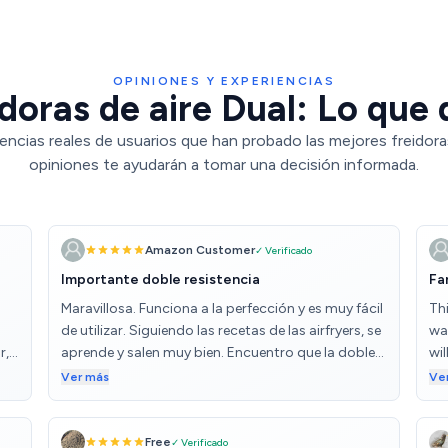
OPINIONES Y EXPERIENCIAS
doras de aire Dual: Lo que 
encias reales de usuarios que han probado las mejores freidoras
opiniones te ayudarán a tomar una decisión informada.
Amazon Customer
✓ Verificado
Importante doble resistencia
Fa
Maravillosa. Funciona a la perfección y es muy fácil
Thi
de utilizar. Siguiendo las recetas de las airfryers, se
wa
r,
aprende y salen muy bien. Encuentro que la doble
wi
ue
resistencia es fundamental y el espacio amplio de
and
Ver más
Ve
esta freidora permite hacer buenas y diferentes
an
comidas al mismo tiempo.
in 
coo
Free
✓ Verificado