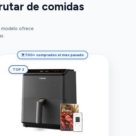
frutar de comidas
da modelo ofrece
s.
700+ comprados el mes pasado
TOP 3