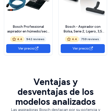
Bosch Professional
Bosch - Aspirador con
aspirador en húmedo/seco
Bolsa, Serie 2, Ligero, 3,5
GAS 35 M AFC (potencia
litros, Rojo, BGBS2RD1
4.4
942 reviews
4.4
759 reviews
1200 W, depósito de 35 l,
manguera de 5 m)
Ver precio
Ver precio
Ventajas y
desventajas de los
modelos analizados
Las aspiradoras Bosch destacan por su potencia y