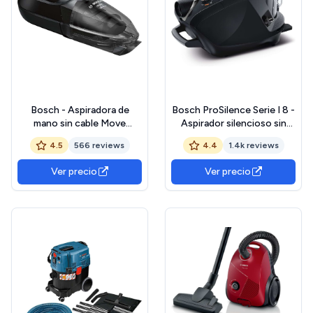
Bosch - Aspiradora de
Bosch ProSilence Serie I 8 -
mano sin cable Move
Aspirador silencioso sin
Lithium, batería de
bolsa, con
4.5
566 reviews
4.4
1.4k reviews
24Vmax., color negro,
SmartSensorControl y
BHN24L
sistema de autolimpieza
Ver precio
Ver precio
inteligente, en negro