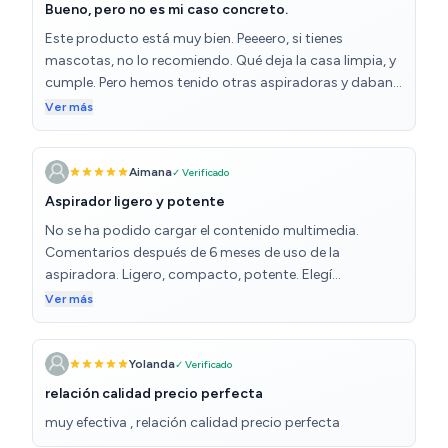
Bueno, pero no es mi caso concreto.
Este producto está muy bien. Peeeero, si tienes
mascotas, no lo recomiendo. Qué deja la casa limpia, y
cumple. Pero hemos tenido otras aspiradoras y daban
muuucho mejor resultado. Con esta siguen quedando
Ver más
bastantes pelos. De diseño mi mayor queja es que al
usarlo de manera natural cierras el respiradero.. así que
tienes que ir pensando para tenerlo en cuenta. A mí eso
Aimana
✓ Verificado
no me resulta práctico. Pero es un buen producto.
Aspirador ligero y potente
No se ha podido cargar el contenido multimedia.
Comentarios después de 6 meses de uso de la
aspiradora. Ligero, compacto, potente. Elegí
específicamente una pequeña aspiradora con cable
Ver más
para que la fuerza de succión fuera poderosa durante
todo el tiempo de limpieza. Uso para bolsas de vacío
para cosas y ropa. No hay contras para mí. El tubo de
Yolanda
✓ Verificado
metal es pesado y al principio se cayó. Un trozo de
relación calidad precio perfecta
cinta adhesiva resolvió este problema. La potencia de
muy efectiva , relación calidad precio perfecta
succión es muy fuerte. Abro el tapón en el mango de la