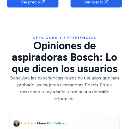
Ver precio
Ver precio
de depósito, en Caja)
parqué, radio de acción de
12 m, filtración, cambio de
bolsa higiénico, RO3143EA
OPINIONES Y EXPERIENCIAS
Opiniones de
aspiradoras Bosch: Lo
que dicen los usuarios
Descubre las experiencias reales de usuarios que han
probado las mejores aspiradoras Bosch. Estas
opiniones te ayudarán a tomar una decisión
informada.
María G.
✓ Verificado