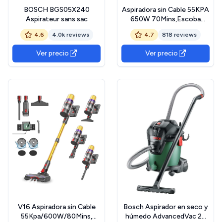
BOSCH BGS05X240
Aspiradora sin Cable 55KPA
Aspirateur sans sac
650W 70Mins,Escoba
Aspiradora sin Cable de 1,8
4.6
4.0k reviews
4.7
818 reviews
L, Aspiradora Vertical sin
Antienredos/Pantalla
Ver precio
Ver precio
LED/Autoportante,
Adecuada Para Pelo
Demascotas, Alfombras y
Suelos de Madera
V16 Aspiradora sin Cable
Bosch Aspirador en seco y
55Kpa/600W/80Mins,
húmedo AdvancedVac 20