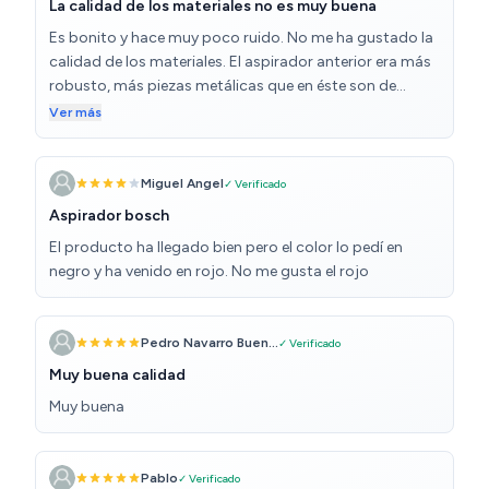
La calidad de los materiales no es muy buena
Es bonito y hace muy poco ruido. No me ha gustado la
calidad de los materiales. El aspirador anterior era más
robusto, más piezas metálicas que en éste son de
plástico, y plástico cada vez de peor calidad. La
Ver más
lengüeta para liberar el filtro no parece que vaya a durar
mucho, igual que el tubo flexible. Pienso que es mejor ir
antes a una tienda para ver cómo es el producto. Ya no
Miguel Angel
✓ Verificado
puedes fiarte ni de las marcas supuestamente punteras.
Aspirador bosch
No es mejor para ellas cobrar un poco más y no reducir
El producto ha llegado bien pero el color lo pedí en
la calidad?
negro y ha venido en rojo. No me gusta el rojo
Pedro Navarro Buen...
✓ Verificado
Muy buena calidad
Muy buena
Pablo
✓ Verificado