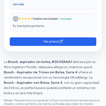
than the previous "bag less" vacuum cleaner that we
Ver más
had which was a trial to empty making clouds of
dust everywhere when we tried to empty it. There is a
Sophio pertsuliani
✓ Verificado
washable filter as well.
Es bastante potente
Ver precio
La
Bosch, aspirador sin bolsa, BGC05AAA1
destaca por su
filtro higiénico PureAir, ideal para alérgicos, mientras que la
Bosch - Aspirador de Trineo sin Bolsa, Serie 4
ofrece un
rendimiento excepcional con su tecnología UltraAllergy. La
Bosch - Aspirador con Bolsa, Serie 4
, con su gran capacidad
de 4 litros, es perfecta para quienes prefieren un sistema con
bolsa y un aire más limpio.
Método: Procesamiento con ayuda de LLM que combina lectura de descripciones
oficiales y análisis semántico de reseñas verificadas para extraer los mejores