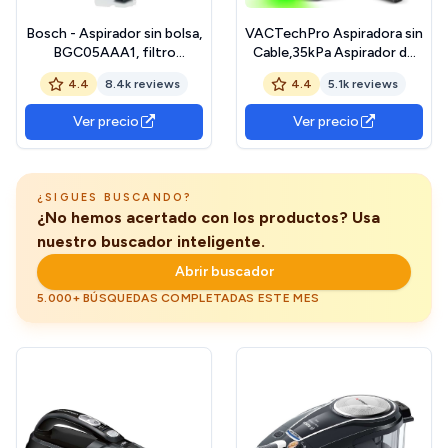
Bosch - Aspirador sin bolsa,
VACTechPro Aspiradora sin
BGC05AAA1, filtro
Cable,35kPa Aspirador de
higiénico PureAir, fácil
Mano,6 en 1 Inalámbrica con
4.4
8.4k reviews
4.4
5.1k reviews
almacenamiento de la
35minutos de autonomía y
manguera, potente, morado
batería extraíble,Aspirador
Ver precio
Ver precio
Escoba Ideal para Pelo de
Mascota/Alfombra/Suelo
Duro&Oro
¿SIGUES BUSCANDO?
¿No hemos acertado con los productos? Usa
nuestro buscador inteligente.
Abrir buscador
5.000+ BÚSQUEDAS COMPLETADAS ESTE MES