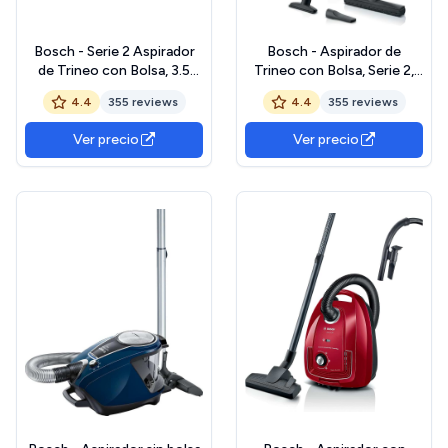
Bosch - Serie 2 Aspirador
Bosch - Aspirador de
de Trineo con Bolsa, 3.5
Trineo con Bolsa, Serie 2,
litros, 80 Decibeles, Negro,
600 W, 3.5 litros, 80 dB,
4.4
355 reviews
4.4
355 reviews
BGBS2LB1
Rojo, BGBS2RD1H
Ver precio
Ver precio