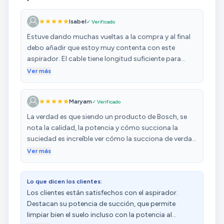
Isabel
✓ Verificado
Estuve dando muchas vueltas a la compra y al final
debo añadir que estoy muy contenta con este
aspirador. El cable tiene longitud suficiente para
llegar a 9 metros y algo más de distancia desde la
Ver más
toma de corriente. Da gusto tirar del cable o
recogerlo... responde a la primera y con suavidad. El
Maryam
✓ Verificado
ruido del aparato diría que con el cabezal para
parquet es suave comparado con el Hoover que
La verdad es que siendo un producto de Bosch, se
tenía, que ya era suave :); si le quitas el cepillo móvil
nota la calidad, la potencia y cómo succiona la
para que pase a modo suelo cerámico se incrementa
suciedad es increíble ver cómo la succiona de verdad
un poco más. Tiene potencia suficiente como para
Tan potente es que hasta es entretenido ver todo lo
Ver más
llevarse todas las pelusas de polvo, tierra de zapatos,
que succiona. Es una excelente aspiradora sin cable
arenilla y los pelos de mi perro, que es de pelo corto
en relación calidad precio yo le doy un 10 de 10
el más difícil de quitar. Las ruedas son de goma y no
Lo que dicen los clientes:
de plástico deslizándose súper bien por el suelo. Se
Los clientes están satisfechos con el aspirador.
limpia con agua y sin esfuerzo.... Qué más puedo
Destacan su potencia de succión, que permite
decir? Que os recomiendo su compra.
limpiar bien el suelo incluso con la potencia al