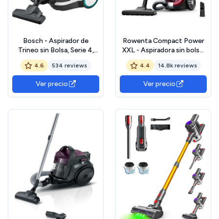
Bosch - Aspirador de
Rowenta Compact Power
Trineo sin Bolsa, Serie 4,
XXL - Aspiradora sin bolsa,
ProHygienic, 2 litros, 78 dB,
motor bajo consumo, 900
4.6
534 reviews
4.4
14.8k reviews
Blanco, BGC21HYG1
W, filtración ciclónica
avanzada de 3 niveles,
Ver precio
Ver precio
depósito de suciedad
extragrande de 2,5 L,
compacta, kit clásico,
RO4B23