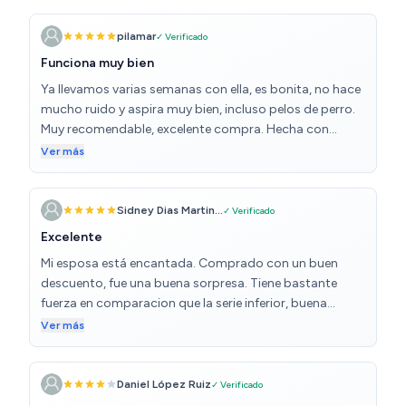
aspiradora. La tecla de encendido y apagado y la tecla
de montaje del cable son similares. En uno de ellos puse
pilamar
✓ Verificado
cinta adhesiva de papel. Puede dejar caer una gota de
esmalte de uñas u otra pintura.
Funciona muy bien
Ya llevamos varias semanas con ella, es bonita, no hace
mucho ruido y aspira muy bien, incluso pelos de perro.
Muy recomendable, excelente compra. Hecha con
materiales de calidad.
Ver más
Sidney Dias Martin...
✓ Verificado
Excelente
Mi esposa está encantada. Comprado con un buen
descuento, fue una buena sorpresa. Tiene bastante
fuerza en comparacion que la serie inferior, buena
cantidad de accesorios y muy facil de limpiar.
Ver más
Esperemos que tenga buena durabilidad.
Daniel López Ruiz
✓ Verificado