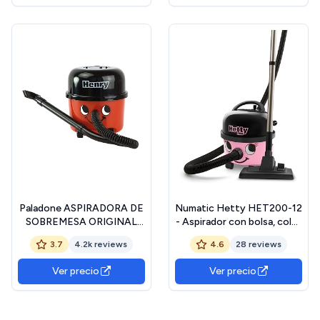
Paladone ASPIRADORA DE
Numatic Hetty HET200-12
SOBREMESA ORIGINAL
- Aspirador con bolsa, color
GIFT HENRY, color negro y
rosa clásico
3.7
4.2k reviews
4.6
28 reviews
rojo (Redstring Spain
PP2500HH)
Ver precio
Ver precio