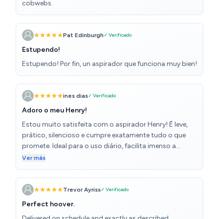
cobwebs.
Pat Edinburgh
✓ Verificado
Estupendo!
Estupendo! Por fin, un aspirador que funciona muy bien!
ines dias
✓ Verificado
Adoro o meu Henry!
Estou muito satisfeita com o aspirador Henry! É leve,
prático, silencioso e cumpre exatamente tudo o que
promete. Ideal para o uso diário, facilita imenso a
limpeza sem causar ruído excessivo. Recomendo a
Ver más
100%!
Trevor Ayriss
✓ Verificado
Perfect hoover.
Delivered on schedule and exactly as described.