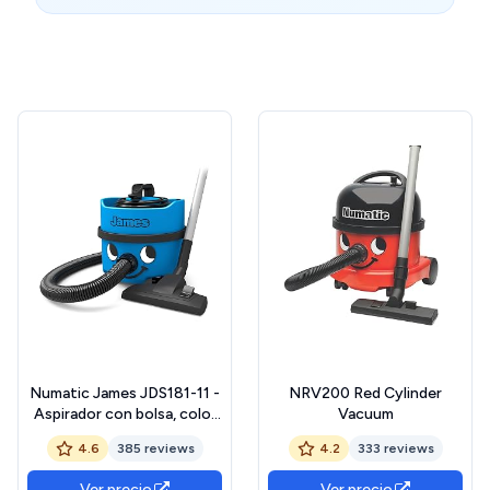
Numatic James JDS181-11 -
NRV200 Red Cylinder
Aspirador con bolsa, color
Vacuum
azul verano
4.6
385 reviews
4.2
333 reviews
Ver precio
Ver precio