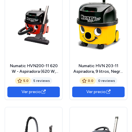
Numatic HVN200-11 620
Numatic HVN 203-11
W - Aspiradora (620 W,
Aspiradora, 9 litros, Negro,
Aspiradora de tambor,
Amarillo
5.0
5 reviews
0.0
0 reviews
Secar, Bolsa para el polvo,
HEPA, Filtrado)
Ver precio
Ver precio