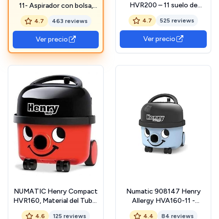
HVR200 – 11 suelo de
11- Aspirador con bolsa,
aspiradora con bolsa, 620
color rojo clásico
4.7
525 reviews
4.7
463 reviews
W, Classic Rojo
Ver precio
Ver precio
NUMATIC Henry Compact
Numatic 908147 Henry
HVR160, Material del Tubo:
Allergy HVA160-11 -
Acero Inoxidable, Rojo
Aspiradora con Bolsa (Apto
4.6
125 reviews
4.4
84 reviews