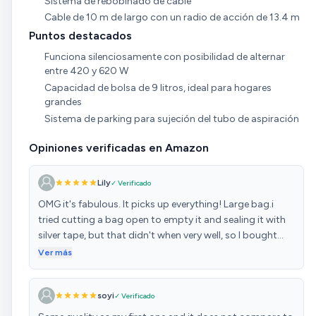
Sistema de rebobinado de cable
Cable de 10 m de largo con un radio de acción de 13.4 m
Puntos destacados
Funciona silenciosamente con posibilidad de alternar
entre 420 y 620 W
Capacidad de bolsa de 9 litros, ideal para hogares
grandes
Sistema de parking para sujeción del tubo de aspiración
Opiniones verificadas en Amazon
Lily
✓ Verificado
OMG it's fabulous. It picks up everything! Large bag.i
tried cutting a bag open to empty it and sealing it with
silver tape, but that didn't when very well, so I bought
new ones. They last a long time... Even with cats and
Ver más
dogs in my house. Very powerful suction. Easy to pull
around. Well made. Highly recommend.
soyi
✓ Verificado