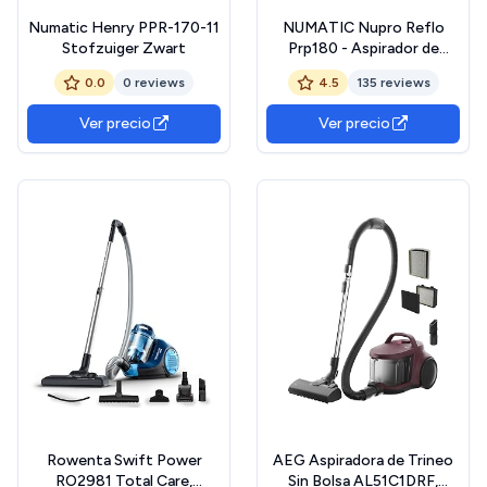
Numatic Henry PPR-170-11
NUMATIC Nupro Reflo
Stofzuiger Zwart
Prp180 - Aspirador de
trineo
0.0
0 reviews
4.5
135 reviews
Ver precio
Ver precio
Rowenta Swift Power
AEG Aspiradora de Trineo
RO2981 Total Care,
Sin Bolsa AL51C1DRF,