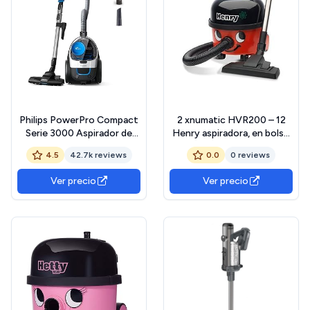
Philips PowerPro Compact
2 xnumatic HVR200 – 12
Serie 3000 Aspirador de
Henry aspiradora, en bolsa,
Mano sin Bolsa - 900 W,
620 W, rojo/negro
4.5
42.7k reviews
0.0
0 reviews
con Depósito, Filtro HEPA
y Boquilla TriActive
Ver precio
Ver precio
(FC9332/09)