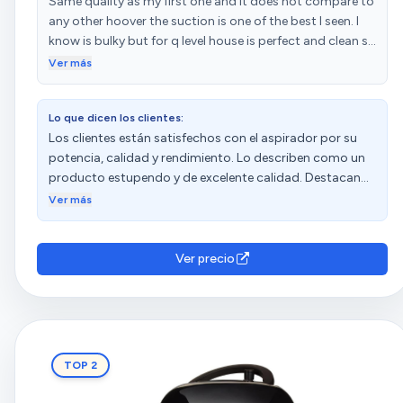
Same quality as my first one and it does not compare to
any other hoover the suction is one of the best I seen. I
know is bulky but for q level house is perfect and clean so
quickly.
Ver más
Lo que dicen los clientes:
Los clientes están satisfechos con el aspirador por su
potencia, calidad y rendimiento. Lo describen como un
producto estupendo y de excelente calidad. Destacan
que es silencioso y eficaz para recoger todo lo que se
Ver más
suelte. Además, mencionan que es fiable y duradero, y
aprecian su peso y la buena relación calidad-precio.
Ver precio
TOP 2