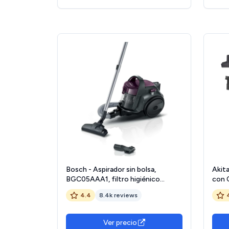
Bosch - Aspirador sin bolsa,
Akita
BGC05AAA1, filtro higiénico
con 
PureAir, fácil almacenamiento de la
800W
4.4
8.4k reviews
manguera, potente, morado
para
Ver precio