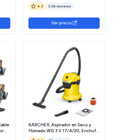
Potente y Liviana para Alfombras,
4.3
3.0k reviews
,
Pisos Duros, Pelo de Mascotas y
Polvo, Azul
Ver precio
he
Cable
KÄRCHER, Aspirador en Seco y
or
Húmedo WD 3 V 17/4/20, Enchufe,
Filtro Cartucho, 1000 W, Depósito