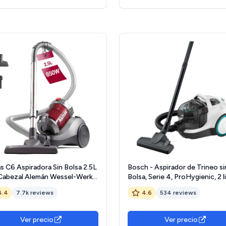
s C6 Aspiradora Sin Bolsa 2.5L
Bosch - Aspirador de Trineo si
Cabezal Alemán Wessel-Werk,
Bolsa, Serie 4, ProHygienic, 2 l
 Potente Aspirador Trineo
78 dB, Blanco, BGC21HYG1
4.4
7.7k reviews
4.6
534 reviews
 Suelos Duros y Alfombras
Ver precio
Ver precio