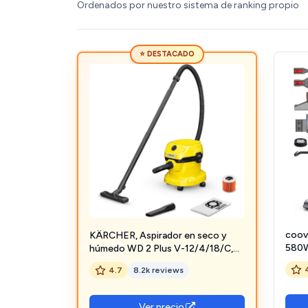
Ordenados por nuestro sistema de ranking propio
⭐ DESTACADO
coov
KÄRCHER, Aspirador en seco y
580W
húmedo WD 2 Plus V-12/4/18/C,
Esco
Potencia 1000 W, Incluye Filtros y
4.7
8.2k reviews
Panta
Boquilla para Suelo y Ranuras,
Modo
Yellow/Black, Depósito de plástico
Alfo
12 l, Manguera aspiración 1,8 m
Ver precio