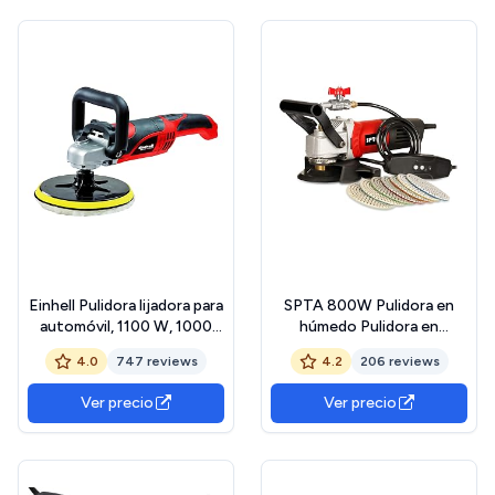
Einhell Pulidora lijadora para
SPTA 800W Pulidora en
automóvil, 1100 W, 1000
húmedo Pulidora en
3500 RPM, Color
húmedo Kit de pulidora para
4.0
747 reviews
4.2
206 reviews
Rojo/Negro
automóvil Adecuado para
Granito/mármol/hormigón/Pied
Ver precio
Ver precio