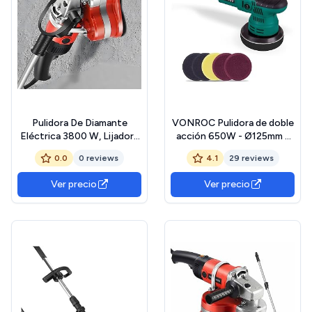
Pulidora De Diamante
VONROC Pulidora de doble
Eléctrica 3800 W, Lijadora
acción 650W - Ø125mm -
Portátil De Tres Cabezales
Arranque suave - Potencia
0.0
0 reviews
4.1
29 reviews
para Suelos, Pulidora De
constante - Incluye 7
Cemento, Estructura De
almohadillas de pulido
Ver precio
Ver precio
Tres Ejes, Resistente A
Altas Temperaturas