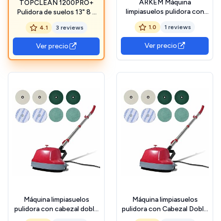
ARKEM Máquina
TOPCLEAN 1200PRO+
limpiasuelos pulidora con
Pulidora de suelos 13" 8 L
Cabezal Doble 5 en 1
Máquina abrillantadora
1.0
1 reviews
4.1
3 reviews
Maquina Abrillantadora
Abrillantadora monodisco
Suelo
Ver precio
Ver precio
Máquina limpiasuelos
Máquina limpiasuelos
pulidora con cabezal doble
pulidora con Cabezal Doble
5 en 1 Maquina
5 en 1 Maquina