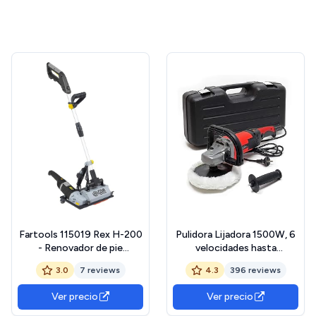
Fartools 115019 Rex H-200
Pulidora Lijadora 1500W, 6
- Renovador de pie
velocidades hasta
telescópico (1800 W, 2
3000rpm, set de lijadora
3.0
7 reviews
4.3
396 reviews
nailon, 120 mm de diámetro,
rotativa
2 x 100 mm, muchos
Ver precio
Ver precio
cepillos adaptables,
decapado grandes