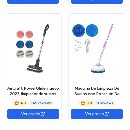
AirCraft PowerGlide, nuevo
Máquina De Limpieza De
2023, limpiador de suelos
Suelos con Rotación De
duros recargable
180 Grados Inalámbrica -
4.3
349 reviews
0.0
0 reviews
inalámbrico, pulidora y
Limpiador De Suelos
paquete de fregado con 6
Eléctrico , Pulidor para
Ver precio
Ver precio
almohadillas (2 limpiadoras,
Pisos De Madera, Azulejos
mármol, vinilo
Y Laminados