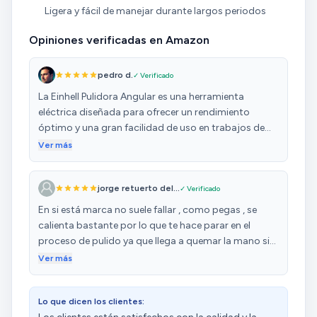
Ligera y fácil de manejar durante largos periodos
Opiniones verificadas en Amazon
pedro d.
✓ Verificado
La Einhell Pulidora Angular es una herramienta
eléctrica diseñada para ofrecer un rendimiento
óptimo y una gran facilidad de uso en trabajos de
pulido y lijado. En esta reseña, destacaré las
Ver más
características clave de esta pulidora angular y
compartiré mi experiencia con el producto. Diseño y
jorge retuerto del...
✓ Verificado
Ergonomía: La Einhell Pulidora Angular presenta un
diseño compacto y ergonómico que facilita su
En si está marca no suele fallar , como pegas , se
manejo y control durante el uso. La herramienta
calienta bastante por lo que te hace parar en el
cuenta con un mango auxiliar ajustable y un agarre
proceso de pulido ya que llega a quemar la mano si
suave, lo que permite un uso cómodo y seguro en
sujetas directamente el cabezal , por otro lado a mí
Ver más
diferentes ángulos y posiciones. Además, el diseño
parecer la velocidad más baja es bastante alta para
ligero de la pulidora angular reduce la fatiga durante
trabajos más finos que no se requiere velocidad .
su uso prolongado. Facilidad de Uso: Una de las
Lo que dicen los clientes:
principales ventajas de la Einhell Pulidora Angular es