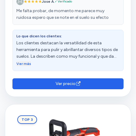
Jose A.
✓ Verificado
Me falta probar, de momento me parece muy
ruidosa espero que se note en el suelo su efecto
Lo que dicen los clientes:
Los clientes destacan la versatilidad de esta
herramienta para pulir y abrillantar diversos tipos de
suelos. La describen como muy funcional y que da
buenos resultados. Además, la consideran de buena
Ver más
calidad y bonita. Sin embargo, algunos mencionan
que hace mucho ruido. Las opiniones sobre el peso
son diversas.
Ver precio
TOP 3