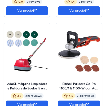
0.0
0 reviews
1.4
2 reviews
Abrillantadora Suelo
Abrillantadora Suelo
Ver precio
Ver precio
vidaXL Máquina Limpiadora
Einhell Pulidora Cc-Po
y Pulidora de Suelos 5 en 1
1100/1 E 1100-W con Acc.
Cabezal Doble Eléctrica
Con Mal, Multicolor, 449 x
3.8
210 reviews
4.5
2.4k reviews
128 x 336 mm
Ver precio
Ver precio