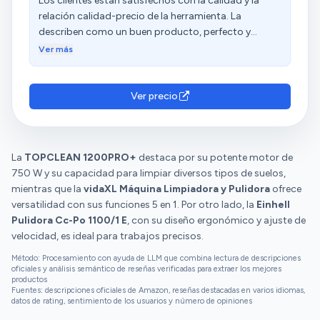
Los clientes están satisfechos con la calidad y la
su facilidad de uso. La herramienta cuenta con un
relación calidad-precio de la herramienta. La
interruptor de encendido y apagado fácilmente
describen como un buen producto, perfecto y
accesible y un sistema de bloqueo del eje que
magnífico. Además, valoran su apariencia y facilidad
Ver más
simplifica el cambio de discos de pulido o lijado.
de uso. Sin embargo, tienen opiniones diversas sobre
Además, la velocidad de la pulidora angular es
su resistencia, ajuste de velocidad, facilidad y peso.
ajustable, lo que permite adaptarla a diferentes tipos
Ver precio
de materiales y aplicaciones. Rendimiento y Potencia:
La Einhell Pulidora Angular ofrece un rendimiento
excepcional gracias a su motor potente y duradero.
La herramienta es capaz de alcanzar altas
La
TOPCLEAN 1200PRO+
destaca por su potente motor de
velocidades de rotación, lo que garantiza un pulido y
750 W y su capacidad para limpiar diversos tipos de suelos,
lijado eficiente y uniforme en una amplia variedad de
mientras que la
vidaXL Máquina Limpiadora y Pulidora
ofrece
superficies y materiales. Durabilidad y
versatilidad con sus funciones 5 en 1. Por otro lado, la
Einhell
Mantenimiento: La calidad de construcción y los
Pulidora Cc-Po 1100/1 E
, con su diseño ergonómico y ajuste de
materiales utilizados en la Einhell Pulidora Angular
velocidad, es ideal para trabajos precisos.
garantizan una larga vida útil y un mínimo
Método: Procesamiento con ayuda de LLM que combina lectura de descripciones
mantenimiento. La herramienta cuenta con
oficiales y análisis semántico de reseñas verificadas para extraer los mejores
componentes resistentes al desgaste y un sistema
productos
Fuentes: descripciones oficiales de Amazon, reseñas destacadas en varios idiomas,
de protección contra sobrecargas que protege el
datos de rating, sentimiento de los usuarios y número de opiniones
motor y prolonga su vida útil. Precio: El precio de la