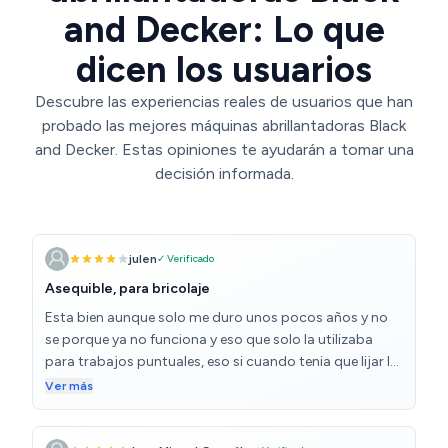
and Decker: Lo que
dicen los usuarios
Descubre las experiencias reales de usuarios que han
probado las mejores máquinas abrillantadoras Black
and Decker. Estas opiniones te ayudarán a tomar una
decisión informada.
julen
✓ Verificado
Asequible, para bricolaje
Esta bien aunque solo me duro unos pocos años y no
se porque ya no funciona y eso que solo la utilizaba
para trabajos puntuales, eso si cuando tenia que lijar le
metia bastante tralla incluso tuve que cambiarle el
Ver más
disco del velcro por el desgaste ya que no pegaban los
discos de lija. Para trabajos de bricolaje esporadicos y