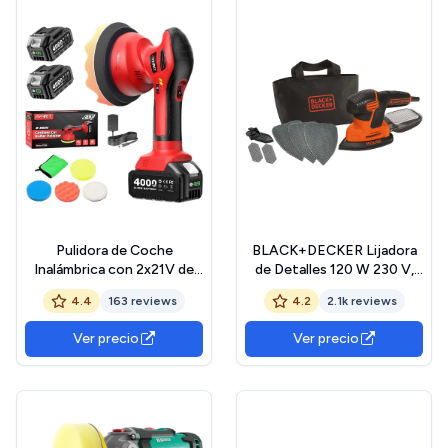
Pulidora de Coche
BLACK+DECKER Lijadora
Inalámbrica con 2x21V de
de Detalles 120 W 230 V,
4000 mAh (hasta 6000
KA2000
4.4
163 reviews
4.2
2.1k reviews
RPM), kit de Almohadillas y
Pulidores de Coche 6", Ideal
Ver precio
Ver precio
para Pulido, Encerado y
Detallado de Vehículos