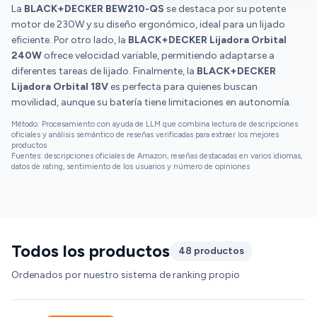
batería ni cargador. Para usarla, adquirí por
La
BLACK+DECKER BEW210-QS
se destaca por su potente
separado el BLACK+DECKER Kit de Inicio
motor de 230W y su diseño ergonómico, ideal para un lijado
POWERCONNECT de 18V con batería de 2.0 Ah y
eficiente. Por otro lado, la
BLACK+DECKER Lijadora Orbital
cargador rápido de 2 A (BDC2A20-QW). Según las
240W
ofrece velocidad variable, permitiendo adaptarse a
especificaciones, la batería debería ofrecer hasta 60
diferentes tareas de lijado. Finalmente, la
BLACK+DECKER
minutos de autonomía, pero en la práctica solo dura
Lijadora Orbital 18V
es perfecta para quienes buscan
unos 20 minutos. Considero que este escaso
movilidad, aunque su batería tiene limitaciones en autonomía.
rendimiento podría deberse a un error de fabricación
Método: Procesamiento con ayuda de LLM que combina lectura de descripciones
puntual, y espero resolverlo con la adquisición de
oficiales y análisis semántico de reseñas verificadas para extraer los mejores
una batería nueva. En cualquier caso, la lijadora en sí
productos
Fuentes: descripciones oficiales de Amazon, reseñas destacadas en varios idiomas,
me parece estupenda y la recomiendo para trabajos
datos de rating, sentimiento de los usuarios y número de opiniones
de bricolaje y restauración.
Todos los productos
48 productos
Ordenados por nuestro sistema de ranking propio