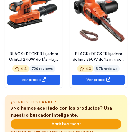
BLACK+DECKER Lijadora
BLACK+DECKER lijadora
Orbital 240W de 1/3 Hoja,
de lima 350W de 13 mm con
Velocidad Variable 7.000-
3 bandas de lijado y sistema
4.4
720 reviews
4.3
3.7k reviews
15.000 opm, Filtro, 5 Hojas
de recolección de polvo,
de Lija y Maletín, Fijación de
KA900E-QS
Ver precio
Ver precio
Papel con Velcro y Pinza,
Bolsa de Extracción de
Polvo, KA320EKA-QS
¿SIGUES BUSCANDO?
¿No hemos acertado con los productos? Usa
nuestro buscador inteligente.
Abrir buscador
5.000+ BÚSQUEDAS COMPLETADAS ESTE MES