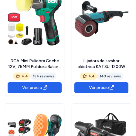
DCA Mini Pulidora Coche
Lijadora de tambor
12V, 75MM Pulidora Bateria
eléctrica KATSU, 1200W
y 50mm Lijadora, Pulidora
230V Pulidora de velocidad
4.4
154 reviews
4.4
143 reviews
Orbital, Máquina de Pulir sin
variable Pulidora Máquina de
Escobillas, 2 Baterías de
dibujo de bruñido 100093
Ver precio
Ver precio
2,0Ah, 2 Velocidades 2800-
8300 RPM para Pulir,
Encerar y Limpiar