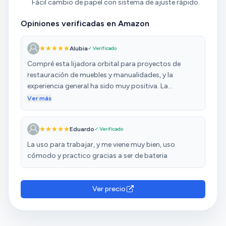
Fácil cambio de papel con sistema de ajuste rápido.
Opiniones verificadas en Amazon
Alubia
✓ Verificado
Compré esta lijadora orbital para proyectos de
restauración de muebles y manualidades, y la
experiencia general ha sido muy positiva. La
herramienta es sencilla de utilizar, ofrece un lijado
Ver más
eficiente y su sistema de recolección de polvo ayuda
bastante a mantener el área de trabajo limpia. El
Eduardo
✓ Verificado
plato de 125 mm y su velocidad de 12.000 rpm
permiten obtener un acabado uniforme en
La uso para trabajar, y me viene muy bien, uso
superficies medianas y pequeñas. Además, su diseño
cómodo y practico gracias a ser de bateria
compacto y el sistema POWER CONNECT facilitan el
intercambio de batería entre distintas herramientas
de BLACK+DECKER. El único inconveniente es que
Ver precio
cuenta con una sola velocidad, lo que puede limitar
un poco la precisión en trabajos más delicados.
También hay que tener en cuenta que no incluye