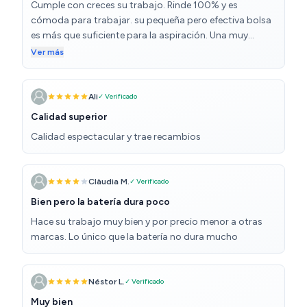
Cumple con creces su trabajo. Rinde 100% y es
cómoda para trabajar. su pequeña pero efectiva bolsa
es más que suficiente para la aspiración. Una muy
buena compra. estoy satisfecho y la recomiendo 100%
Ver más
Ali
✓ Verificado
Calidad superior
Calidad espectacular y trae recambios
Clàudia M.
✓ Verificado
Bien pero la batería dura poco
Hace su trabajo muy bien y por precio menor a otras
marcas. Lo único que la batería no dura mucho
Néstor L.
✓ Verificado
Muy bien