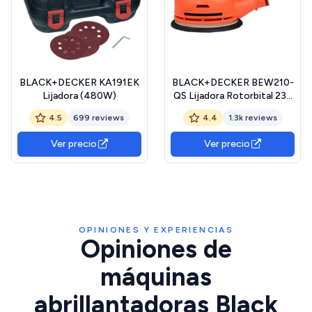
BLACK+DECKER KA191EK
BLACK+DECKER BEW210-
Lijadora (480W)
QS Lijadora Rotorbital 230
W, Diámetro de Papel 125
4.5
699 reviews
4.4
1.3k reviews
mm, Diámetro de Orbita 2.4
mm, Fijación Tipo Velcro,
Ver precio
Ver precio
Bolsa de Extracción de
Polvo
OPINIONES Y EXPERIENCIAS
Opiniones de
máquinas
abrillantadoras Black