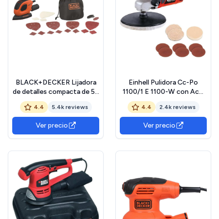
BLACK+DECKER Lijadora
Einhell Pulidora Cc-Po
de detalles compacta de 55
1100/1 E 1100-W con Acc.
W con 10 accesorios y
Con Mal, Multicolor, 449 x
4.4
5.4k reviews
4.4
2.4k reviews
bolsa de transporte,
128 x 336 mm
BEW230BCA-QS
Ver precio
Ver precio