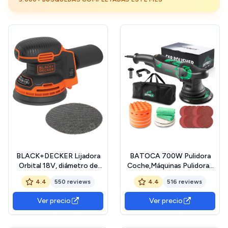
BLACK+DECKER Lijadora
BATOCA 700W Pulidora
Orbital 18V, diámetro de
Coche,Máquinas Pulidoras
papel 125mm, velocidad
Excéntrica,21mm Pulidora
4.4
550 reviews
4.4
516 reviews
12.000 rpm, Sistema
Orbital,Pulidora Suelos,6
POWER CONNECT,
Velocidades,Abundantes
Ver precio
Ver precio
Recolección de Polvo, No
Accesorios,Pulir y Encerar
Incluye Cargador ni Batería,
Muebles(1000-
BDCROS18N-XJ
3800rpm,150mm Esponja