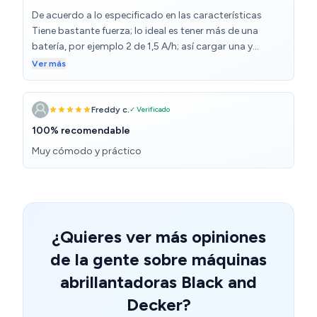
De acuerdo a lo especificado en las características
Tiene bastante fuerza; lo ideal es tener más de una
batería, por ejemplo 2 de 1,5 A/h; así cargar una y
utilizas la otra
Ver más
Freddy c.
✓ Verificado
100% recomendable
Muy cómodo y práctico
¿Quieres ver más opiniones
de la gente sobre máquinas
abrillantadoras Black and
Decker?