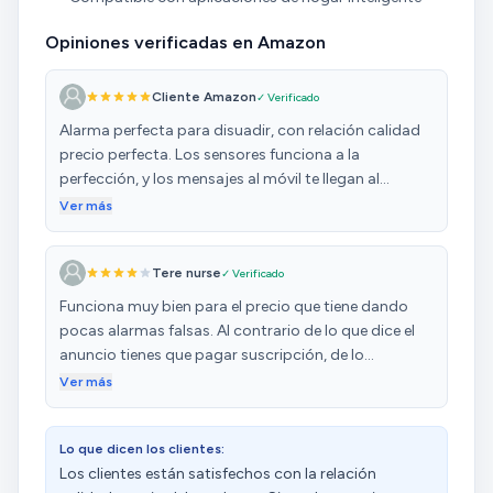
Opiniones verificadas en Amazon
Cliente Amazon
✓ Verificado
Alarma perfecta para disuadir, con relación calidad
precio perfecta. Los sensores funciona a la
perfección, y los mensajes al móvil te llegan al
segundo. La alarma hace muchísimo ruido, si te
Ver más
desconectan la alarma, la centralita sigue sonando
pero con un sonido mas bajo. No me queda claro la
Tere nurse
✓ Verificado
distintas funciones de los sensores (timbre, cerrado,
activo 24, salida sin demora, ...etc) y no viene claro
Funciona muy bien para el precio que tiene dando
en las instrucciones, las he buscado en español, pero
pocas alarmas falsas. Al contrario de lo que dice el
no las encuentro.
anuncio tienes que pagar suscripción, de lo
contrario no puedes recibir avisos y no sirve para
Ver más
nada. Además los planes de suscripción son poco
claros y hay que verlos con mucha atención o vas a
Lo que dicen los clientes:
pagar de más. Necesita una tarjeta Sim y además
Los clientes están satisfechos con la relación
Wifi para que funcione