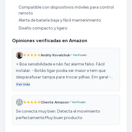
Compatible con dispositivos móviles para control
remoto
Alerta de batería baja y fácil mantenimiento
Diseño compacto y ligero
Opiniones verificadas en Amazon
Andriy Kovalchuk
✓ Verificado
+ Boa sensibilidade e não faz alarme falso. Fácil
instalar. - Botão ligar podia ser maior e tem que
desparafusar tampa para trocar pilhas. Em geral -
apalho bom por valor justo.
Ver más
Cliente Amazon
✓ Verificado
Se conecta muy bien. Detecta el movimiento
perfectamente.Muy buen producto