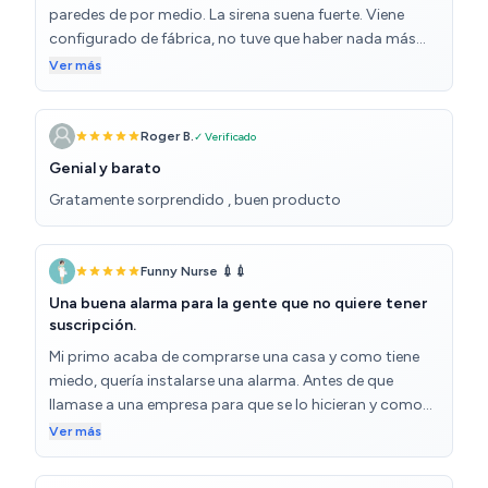
paredes de por medio. La sirena suena fuerte. Viene
configurado de fábrica, no tuve que haber nada más
que instalar los sensores de movimiento y los
Ver más
detectores de las puertas. Todo muy bien y muy
sencillo. Por poner alguna pega me hubiera gustado
que los sensores de movimiento tuvieran algo más de
Roger B.
✓ Verificado
ángulo, pero es una pijada, funcionan bien
Genial y barato
Gratamente sorprendido , buen producto
Funny Nurse 💉💉
Una buena alarma para la gente que no quiere tener
suscripción.
Mi primo acaba de comprarse una casa y como tiene
miedo, quería instalarse una alarma. Antes de que
llamase a una empresa para que se lo hicieran y como
me había llegado para probar esta, quisimos intentar,
Ver más
hacerla funcionar. Se trata de un sistema de alarma 3G,
Wifi, sistema de alarma inalámbrico, con sirena, sensor