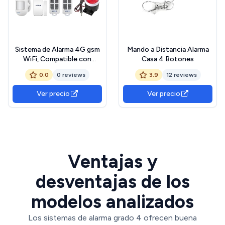
Sistema de Alarma 4G gsm
Mando a Distancia Alarma
WiFi, Compatible con
Casa 4 Botones
Control Remoto, Kit de
0.0
0 reviews
3.9
12 reviews
Seguridad para el Hogar con
Smart Life App, Sistema
Ver precio
Ver precio
Antirrobo Inalámbrico
110dB, Compatible con
Alexa, Google Home 8
Piezas
Ventajas y
desventajas de los
modelos analizados
Los sistemas de alarma grado 4 ofrecen buena