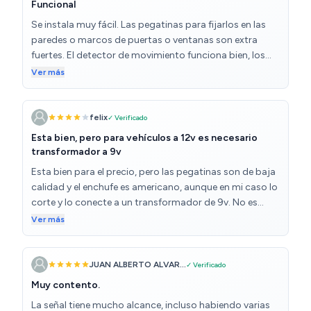
Funcional
Se instala muy fácil. Las pegatinas para fijarlos en las
paredes o marcos de puertas o ventanas son extra
fuertes. El detector de movimiento funciona bien, los
sensores para puertas y ventanas son perfectos y
Ver más
cuando se separan las dos piezas suena la alarma. La
alarma suena super fuerte, es molesto si estás ahí.
Contento con el producto.
felix
✓ Verificado
Esta bien, pero para vehículos a 12v es necesario
transformador a 9v
Esta bien para el precio, pero las pegatinas son de baja
calidad y el enchufe es americano, aunque en mi caso lo
corte y lo conecte a un transformador de 9v. No es
para 12v, es necesario un pequeño transformador de 12
Ver más
a 9v para no dañar la alarma. Lo compré por seguridad
y el coste fueron unos 8 euros creo recordar.
JUAN ALBERTO ALVAR...
✓ Verificado
Muy contento.
La señal tiene mucho alcance, incluso habiendo varias