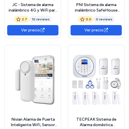
JC - Sistema de alarma
PNI Sistema de alarma
inalámbrico 4G y WiFi para
inalámbrico SafeHouse
Home Office
HS670 WiFi GSM 4G,
2.7
10 reviews
0.0
0 reviews
pantalla táctil a color, 99
zonas inalámbricas, soporta
Ver precio
Ver precio
5 números de teléfono,
llamada de alarma y SMS,
compatible con la
aplicación Tuya
Nivian Alarma de Puerta
TECPEAK Sistema de
Inteligente WiFi, Sensor
Alarma doméstica