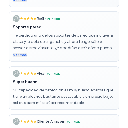
Ver más
Raúl
✓ Verificado
Soporte pared
He perdido uno de los soportes de pared que incluye la
placa y la bola de enganche y ahora tengo sólo el
sensor de movimiento.¿Me podrían decir cómo puedo
adquirir sólo el soporte de pared con la bola de
Ver más
enganche?
Alex
✓ Verificado
Súper bueno
Su capacidad de detección es muy bueno además que
tiene un alcance bastante destacable a un precio bajo,
así que para mí es súper recomendable.
Cliente Amazon
✓ Verificado