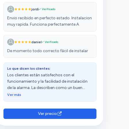
jordi
✓ Verificado
Envio recibido en perfecto estado. Instalacion
muy rapida. Funciona perfectamente.A
daniel
✓ Verificado
De momento todo correcto fácil de instalar
Lo que dicen los clientes:
Los clientes están satisfechos con el
funcionamiento y la facilidad de instalación
de la alarma. La describen como un buen
producto con una excelente relación calidad-
Ver más
precio. Aprecian las notificaciones, la
conectividad, los sensores y la detección de
sensores. Sin embargo, tienen opiniones
Ver precio
diversas sobre la conectividad y los sensores.