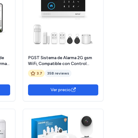
 de
PGST Sistema de Alarma 2G gsm
arma y
WiFi, Compatible con Control
n
Remoto, Kit de Seguridad para el
3.7
358 reviews
Hogar con Smart Life App 8Piezas,
Sistema antirrobo Inalámbrico
120DB, Compatible con Alexa,
Ver precio
Google Home