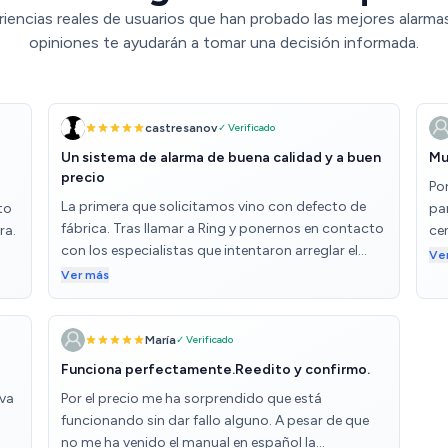
iencias reales de usuarios que han probado las mejores alarma
opiniones te ayudarán a tomar una decisión informada.
castresanov
✓ Verificado
Un sistema de alarma de buena calidad y a buen
Mu
precio
Por
La primera que solicitamos vino con defecto de
to
par
fábrica. Tras llamar a Ring y ponernos en contacto
ra.
cen
con los especialistas que intentaron arreglar el
mo
Ve
problema a distancia, me dijeron que solicitara el
con
Ver más
reemplazo y así lo hice. La segunda unidad vino sin
des
ningún problema. La pude configurar sin ningún
un 
impedimento y de manera fácil, inicialmente sin
al
María
✓ Verificado
ningún Ring Plan, pero hemos acabado
imp
Funciona perfectamente.Reedito y confirmo.
adquieriendo la suscripción anual para poder tener
mo
iva
Por el precio me ha sorprendido que está
archivos de vídeo en la nube. Buen pack de inicio,
in
funcionando sin dar fallo alguno. A pesar de que
con sensor de puerta, cámara, sensor de
tot
no me ha venido el manual en español la