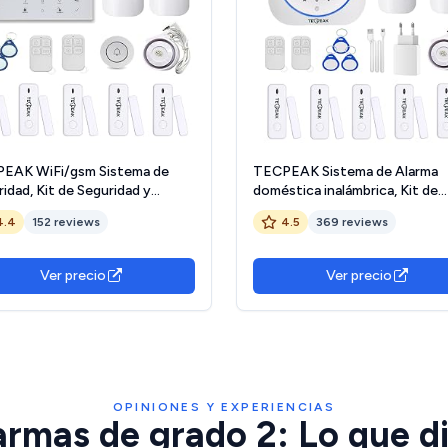
EAK WiFi/gsm Sistema de
TECPEAK Sistema de Alarma
idad, Kit de Seguridad y
doméstica inalámbrica, Kit de
ma Hogar con 120dB Sirena
Alarma WiFi/gsm con Segurida
4.4
152 reviews
4.5
369 reviews
Proteger su hogar y Oficina
Sirena Proporciona un Modo
Altamente eficaz para Proteg
hogar y Oficina
Ver precio
Ver precio
OPINIONES Y EXPERIENCIAS
armas de grado 2: Lo que di