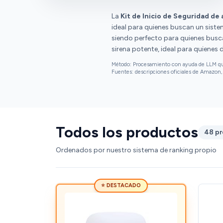
igualmente permite una monitorización
completa (calidad de la señal, nivel de batería,
La
Kit de Inicio de Seguridad d
chequeos de señal, y muchos otros
ideal para quienes buscan un siste
parámetros o modos de funcionamiento),
siendo perfecto para quienes busc
incluso muchos de los sensores que he ido
sirena potente, ideal para quienes
agregando traen sensor de temperatura. El
Método: Procesamiento con ayuda de LLM que 
ajuste de sensibilidad se hace desde app,
Fuentes: descripciones oficiales de Amazon, 
otros sistemas requieren abrir el sensor. Una
pena que no sea tan conocido este fabricante
y la poca oferta que hay de estos productos
en amazon.
Todos los productos
48 p
Ordenados por nuestro sistema de ranking propio
⭐ DESTACADO