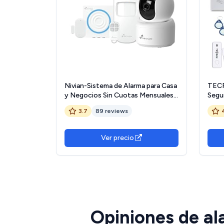
Nivian-Sistema de Alarma para Casa
TECP
y Negocios Sin Cuotas Mensuales |
Segur
Kit de Alarma WiFi con Control
Alar
3.7
89 reviews
Remoto a través de App Tuya |
para 
Función SOS | Fácil Instalación Sin
(A2)
Cables
Ver precio
Opiniones de al