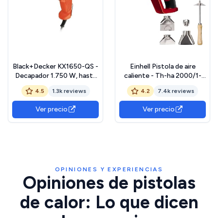
Black+Decker KX1650-QS -
Einhell Pistola de aire
Decapador 1.750 W, hasta
caliente - Th-ha 2000/1-
600˚C, 230 V, Rojo
577068 - 2000 W, 2 niveles
4.5
1.3k reviews
4.2
7.4k reviews
de temperatura 350 ° / 550
°, protección contra
Ver precio
Ver precio
sobrecalentamiento, incl. 4
boquillas y raspador de
pintura
OPINIONES Y EXPERIENCIAS
Opiniones de pistolas
de calor: Lo que dicen