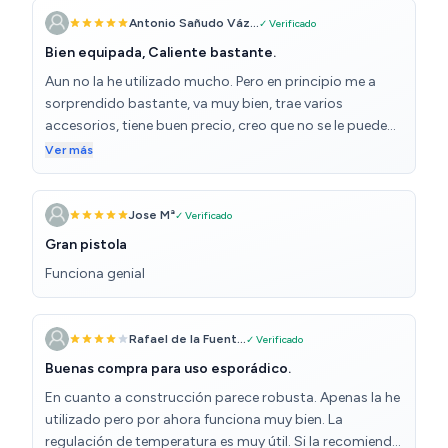
Antonio Sañudo Váz...
✓ Verificado
Bien equipada, Caliente bastante.
Aun no la he utilizado mucho. Pero en principio me a
sorprendido bastante, va muy bien, trae varios
accesorios, tiene buen precio, creo que no se le puede
pedir más.
Ver más
Jose Mª
✓ Verificado
Gran pistola
Funciona genial
Rafael de la Fuent...
✓ Verificado
Buenas compra para uso esporádico.
En cuanto a construcción parece robusta. Apenas la he
utilizado pero por ahora funciona muy bien. La
regulación de temperatura es muy útil. Si la recomiendo