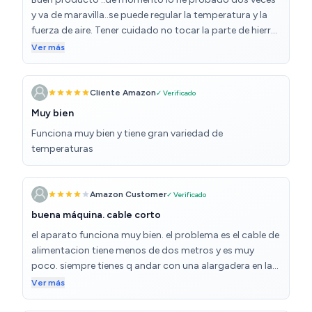
y va de maravilla..se puede regular la temperatura y la
fuerza de aire. Tener cuidado no tocar la parte de hierro
de la pistola cuando lo uses y dejarlo bien que se enfríe
Ver más
antes de guardarlo
Cliente Amazon
✓ Verificado
Muy bien
Funciona muy bien y tiene gran variedad de
temperaturas
Amazon Customer
✓ Verificado
buena máquina. cable corto
el aparato funciona muy bien. el problema es el cable de
alimentacion tiene menos de dos metros y es muy
poco. siempre tienes q andar con una alargadera en las
manos
Ver más