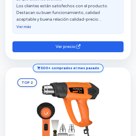
Los clientes están satisfechos con el producto.
Destacan su buen funcionamiento, calidad
aceptable y buena relación calidad-precio.
Mencionan que calienta mucho, con saltos de
Ver más
temperatura grandes y diferentes potencias según el
material a calentar. El control de temperatura es muy
práctico, permitiendo alcanzar la temperatura
Ver precio
deseada en muy poco tiempo. Además, aprecian su
eficacia, versatilidad y facilidad de uso.
500+ comprados el mes pasado
TOP 2