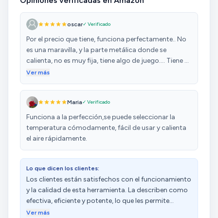
Opiniones verificadas en Amazon
oscar
✓ Verificado
Por el precio que tiene, funciona perfectamente.. No
es una maravilla, y la parte metálica donde se
calienta, no es muy fija, tiene algo de juego.... Tiene 2
velocidades de aire y 8 posiciones de calor... Calidad-
Ver más
precio bien... He estado horas con ella, hasta 5 de
potencia y 6, y ningún problema
Maria
✓ Verificado
Funciona a la perfección,se puede seleccionar la
temperatura cómodamente, fácil de usar y calienta
el aire rápidamente.
Lo que dicen los clientes:
Los clientes están satisfechos con el funcionamiento
y la calidad de esta herramienta. La describen como
efectiva, eficiente y potente, lo que les permite
trabajar de forma rápida y eficiente. Destacan su
Ver más