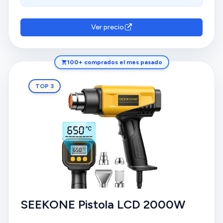
utilidad para diversas tareas y consideran que tiene
una buena relación calidad-precio. Además, aprecian
que calienta bien e inmediatamente, con 8
Ver precio
posiciones de calor regulables en la rueda. Los
clientes aprecian los accesorios, el ajuste y la
potencia del producto.
100+ comprados el mes pasado
TOP 3
SEEKONE Pistola LCD 2000W