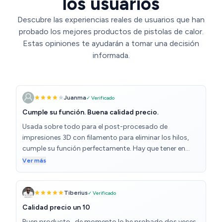
los usuarios
Descubre las experiencias reales de usuarios que han
probado los mejores productos de pistolas de calor.
Estas opiniones te ayudarán a tomar una decisión
informada.
Juanma
✓ Verificado
Cumple su función. Buena calidad precio.
Usada sobre todo para el post-procesado de
impresiones 3D con filamento para eliminar los hilos,
cumple su función perfectamente. Hay que tener en
cuenta que hay que ajustar bien la temperatura y
Ver más
aplicarlo a una distancia razonable para evitar
deformar las figuras si se va a usar para este fin. Tiene
otros usos que le voy a dar evidentemente, viene
Tiberius
✓ Verificado
equipado con varios accesorios. El cable algo corto.
Calidad precio un 10
Buen producto ..de momento lo he probado dos veces