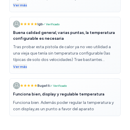
para un uso no profesional. Como defecto: el cable de
Ver más
conexión es algo corto y demasiado rígido ganaría
mucho si fuese un cable con cubierta de goma
anticalórica.
Igb
✓ Verificado
Buena calidad general, varias puntas, la temperatura
configurable es necesaria
Tras probar esta pistola de calor ya no veo utilidad a
una vieja que tenía sin temperatura configurable (las
típicas de solo dos velocidades) Trae bastantes
puntas, la he estrenado con la circular para calentar
Ver más
mangueras de butano que acabo de reemplazar en una
cocina y una estufa, mucho más cómodo y controlado
que antes. Sospecho que mucha gente escribe
Bugatti
✓ Verificado
opiniones sin usarla de verdad ni leerse el manual
Funciona bien, display y regulable temperatura
siquiera, porque vamos, los que dicen que el 2 y el 0 son
Funciona bien. Además poder regular la temperatura y
la misma velocidad demuestran eso. Cuando se apaga
con display,es un punto a favor del aparato
el ventilador sigue funcionando unos 10 segundos, sin
calentar, para que dure más el elemento calefactor.
Para mí es un plus de esta frente a modelos algo más
caros, como elemento calefactor de Cecotec que viene