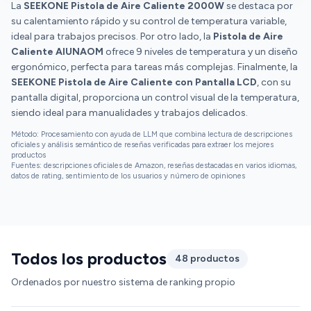
enfriar la pistola, también para proteger el
La
SEEKONE Pistola de Aire Caliente 2000W
se destaca por
dispositivo, al reiniciar el trabajo y encenderlo de
su calentamiento rápido y su control de temperatura variable,
nuevo, el aparato tiene memoria y vuelve a la
ideal para trabajos precisos. Por otro lado, la
Pistola de Aire
temperatura a la que estaba trabajando
Caliente AIUNAOM
ofrece 9 niveles de temperatura y un diseño
anteriormente de forma automática, cosa que me
ergonómico, perfecta para tareas más complejas. Finalmente, la
gustó mucho también. En resumen, la relación
SEEKONE Pistola de Aire Caliente con Pantalla LCD
, con su
calidad precio me parce bastante buena, la pistola
pantalla digital, proporciona un control visual de la temperatura,
está muy conseguida y funciona muy bien, lo único
siendo ideal para manualidades y trabajos delicados.
que hecho de menos es que viniera con un maletín en
Método: Procesamiento con ayuda de LLM que combina lectura de descripciones
lugar de la caja de cartón, aunque fuera un poco
oficiales y análisis semántico de reseñas verificadas para extraer los mejores
productos
más caro, por lo demás producto totalmente
Fuentes: descripciones oficiales de Amazon, reseñas destacadas en varios idiomas,
recomendable.
datos de rating, sentimiento de los usuarios y número de opiniones
Todos los productos
48 productos
Ordenados por nuestro sistema de ranking propio