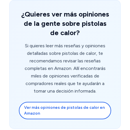
con maletín pero le falta este extra que para mí es
¿Quieres ver más opiniones
importante. La volvería a comprar sin dudar. Buena
calidad/precio y se le saca mucho partido.
de la gente sobre pistolas
de calor?
Si quieres leer más reseñas y opiniones
detalladas sobre pistolas de calor, te
recomendamos revisar las reseñas
completas en Amazon. Allí encontrarás
miles de opiniones verificadas de
compradores reales que te ayudarán a
tomar una decisión informada.
Ver más opiniones de pistolas de calor en
Amazon