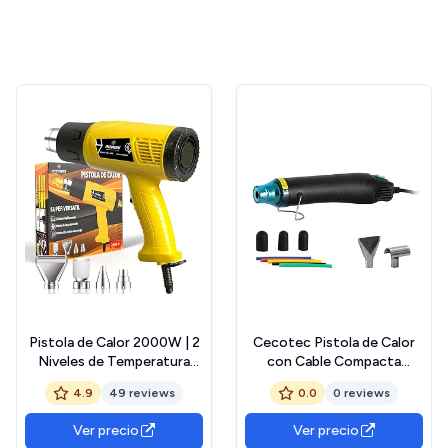
Pistola de Calor 2000W | 2
Cecotec Pistola de Calor
Niveles de Temperatura
con Cable Compacta
400–600 °C | KIT
HellGun 200. 450W,
4.9
49 reviews
0.0
0 reviews
PREMIUM + 4 Boquillas |
Alcanza hasta 570ºC,
Manual en Español | Pistola
Temperatura Regulable en 3
Ver precio
Ver precio
de Aire Caliente para
Niveles, Incluye 3 Boquillas