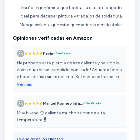
Diseño ergonómico que facilita su uso prolongado.
Ideal para decapar pintura y trabajos de soldadura.
Mango aislante que evita quemaduras accidentales.
Opiniones verificadas en Amazon
Kevin
✓ Verificado
He probado está pistola de aire caliente y ha sido la
única que me ha cumplido con todo! Aguanta horas
y horas de uso sin problema! Se mantiene fresca en
su empuñadura y cumple con su función al 100%! La
Ver más
recomiendo!!
Manuel Romero infa...
✓ Verificado
Muy bueno 👌 calienta mucho se pone a alta
temperatura 🌡
Lo que dicen los clientes: