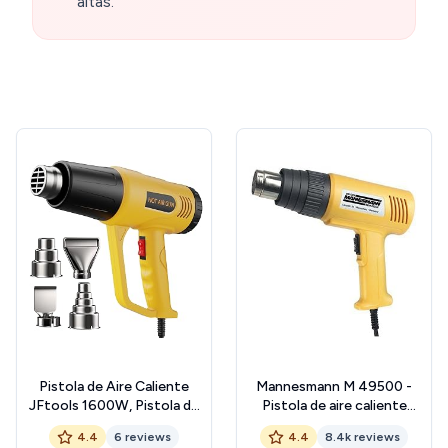
altas.
Pistola de Aire Caliente
Mannesmann M 49500 -
JFtools 1600W, Pistola de
Pistola de aire caliente
Calor Control de 2
(2000 W, incluye 4
4.4
6 reviews
4.4
8.4k reviews
Velocidades de
accesorios), 230 V || 50Hz