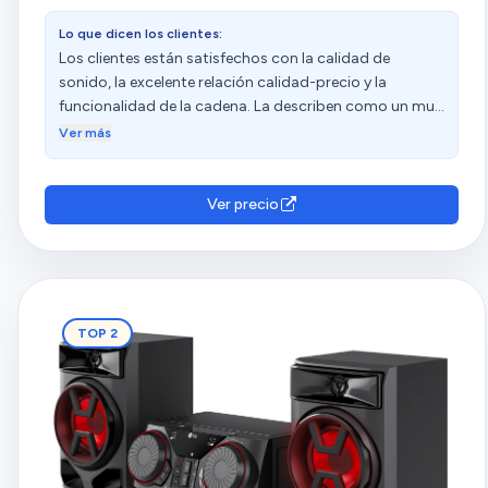
Lo que dicen los clientes:
Los clientes están satisfechos con la calidad de
sonido, la excelente relación calidad-precio y la
funcionalidad de la cadena. La describen como un muy
buen producto, con un sonido claro y claro dentro de
Ver más
sus posibilidades. Además, valoran positivamente las
diferentes opciones de conectividad, como la
conexión por Bluetooth que funciona de maravilla y
Ver precio
reconoce rápidamente el Bluetooth de sus teléfonos.
Aprecian su apariencia, tamaño compacto y potencia.
TOP 2