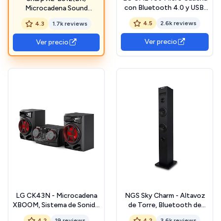
con Bluetooth 4.0 y USB,
Microcadena Sound
Negro, 2 x 50 W
System Estereo con Radio
4.5
2.6k reviews
4.3
1.7k reviews
FM, Bluetooth v5.0, CD-
MP3, reproducción USB,
Ver precio
Ver precio
Altavoces de Madera y
45W Color Negro
LG CK43N - Microcadena
NGS Sky Charm - Altavoz
XBOOM, Sistema de Sonido
de Torre, Bluetooth de
300W, Bluetooth, USB,
50W con Mando a
4.2
19 reviews
4.2
3.6k reviews