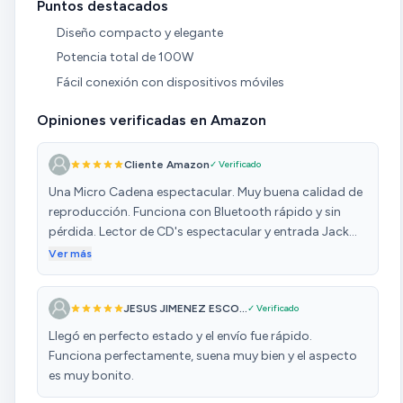
Puntos destacados
Diseño compacto y elegante
Potencia total de 100W
Fácil conexión con dispositivos móviles
Opiniones verificadas en Amazon
Cliente Amazon
✓ Verificado
Una Micro Cadena espectacular. Muy buena calidad de
reproducción. Funciona con Bluetooth rápido y sin
pérdida. Lector de CD's espectacular y entrada Jack
buenísima. Un producto imprescindible para aquel que
Ver más
auiera buena calidad de audio en su casa.
JESUS JIMENEZ ESCO...
✓ Verificado
Llegó en perfecto estado y el envío fue rápido.
Funciona perfectamente, suena muy bien y el aspecto
es muy bonito.