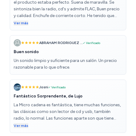
el producto estaba perfecto. Suena de maravilla. Se
sintoniza bien la radio, cd's y admite FLAC, Buen precio
y calidad. Enchufe de corriente corto. He tenido que
comprar un alargador.
Ver más
ABRAHAM RODRIGUEZ ...
✓ Verificado
Buen sonido
Un sonido limpio y suficiente para un salón. Un precio
razonable para lo que ofrece.
Josni
✓ Verificado
Fantástico Sorprendente, de Lujo
La Micro cadena es fantástica, tiene muchas funciones,
las clásicas como son lector de cd y usb, también
radio, lo normal. Las funciones aparte son que tiene
reloj, BT (Bluetooth), mando a distancia (no todos lo
Ver más
llevan), conexión a TV, memoria (grabar los canales de