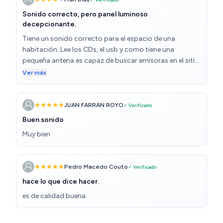
son los que se envían en el paquete de LG, y están
Sonido correcto, pero panel luminoso
preparados para los suyos NO los que tenias En
decepcionante.
definitiva se oyen de lujo, muy bien NO, lo siguiente,
Tiene un sonido correcto para el espacio de una
mejor de lo que esperaba, Recomendado y
habitación. Lee los CDs, el usb y como tiene una
sorprendente.
pequeña antena es capaz de buscar emisoras en el sitio
peor para ello. Problemas que he encontrado: tras
Ver más
apagar y encender siempre vuelve al nivel 6 de volumen,
que es demasiado bajo, por otro lado el panel luminoso
es muy limitado y tanto para usb como para cd solo
JUAN FARRAN ROYO
✓ Verificado
muestra 01, 02, 03... y tiempo de reproducción, nada de
Buen sonido
titulos. Asi pues para navegar por las canciones hay que
Muy bien
tener a mano el listado de las mismas.
Pedro Macedo Couto
✓ Verificado
hace lo que dice hacer.
es de calidad buena.