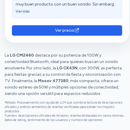
muy buen producto con un buen sonido. Sin embargo,
tienen opiniones diversas sobre su funcionamiento.
Ver más
Ver precio
La
LG CM2460
destaca por su potencia de 100W y
conectividad Bluetooth, ideal para quienes buscan un sonido
envolvente. Por otro lado, la
LG CK43N
, con 300W, es perfecta
para fiestas gracias a su control de fiesta y sincronización con
TV. Finalmente, la
Mooov 477380
, más compacta, ofrece un
sonido estéreo de 50W y múltiples opciones de conectividad,
siendo una opción versátil para espacios reducidos.
Método: Procesamiento con ayuda de LLM que combina lectura de descripciones
oficiales y análisis semántico de reseñas verificadas para extraer los mejores
productos
Fuentes: descripciones oficiales de Amazon, reseñas destacadas en varios idiomas,
datos de rating, sentimiento de los usuarios y número de opiniones