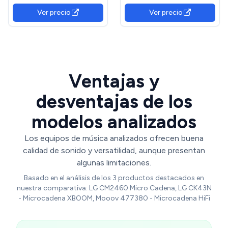
Altavoces de Unas 8
LED Multicolor, Amplia
Ver precio
Ver precio
Pulgadas,
Conectividad, 4 Altavoces,
Bass/Treble/AUX/FM/MIC/USB,
Color Negro
para TV, para el hogar o tu
Coche (AK55)
Ventajas y
desventajas de los
modelos analizados
Los equipos de música analizados ofrecen buena
calidad de sonido y versatilidad, aunque presentan
algunas limitaciones.
Basado en el análisis de los 3 productos destacados en
nuestra comparativa: LG CM2460 Micro Cadena, LG CK43N
- Microcadena XBOOM, Mooov 477380 - Microcadena HiFi