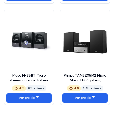
Sonido Digital, Mando a
Mando a Distancia
Distancia, Embalaje
Ecológico
Muse M-38BT Micro
Philips TAM3205M2 Micro
Sistema con audio Estéreo,
Music HiFi System,
y Bluetooth
Bluetooth Enabled, CD
4.2
92 reviews
4.5
3.3k reviews
Player, USB, Auracast FM
Radio, 85% PCR Material
Ver precio
Ver precio