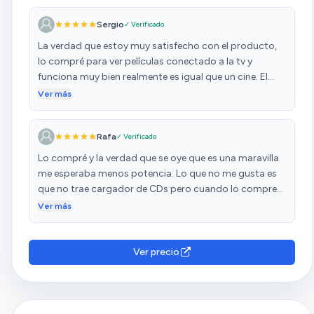
Sergio
✓ Verificado
La verdad que estoy muy satisfecho con el producto,
lo compré para ver películas conectado a la tv y
funciona muy bien realmente es igual que un cine. El
bass o graves es real, yo lo uso desactivado porque se
Ver más
escucha perfecto. Lo recomiendo seguro. El envío fué
lo acordado
Rafa
✓ Verificado
Lo compré y la verdad que se oye que es una maravilla
me esperaba menos potencia. Lo que no me gusta es
que no trae cargador de CDs pero cuando lo compre
lo sabía con lo cual bastante contento. El modelo
Ver más
anterior si trae para CD pero no lo encontré.
Recomiendo comprarlo!
Ver precio