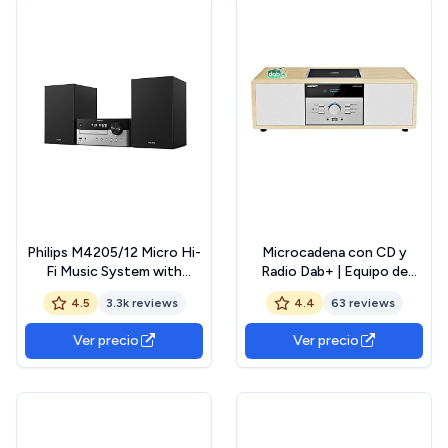
Philips M4205/12 Micro Hi-
Microcadena con CD y
Fi Music System with
Radio Dab+ | Equipo de
Bluetooth | 60W RMS | CD,
Música Vintage de Madera |
4.5
3.3k reviews
4.4
63 reviews
MP3-CD, USB, FM | Bass-
Bluetooth, USB, Entrada
Reflex Loudspeakers | USB
AUX | Sonido 30W y
Ver precio
Ver precio
Port for Charging
Control Remoto