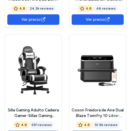
2470 W, 7.6 litros,
Tarro de Cristal con Tapón
4.8
24.3k reviews
4.8
46 reviews
Plástico, Negro
Dosificador 20 g
Ver precio
Ver precio
Silla Gaming Adulto Cadeira
Cosori Freidora de Aire Dual
Gamer-Sillas Gaming
Blaze TwinFry 10 Litro-
Ergonómica
True Metal-Doble
4.8
591 reviews
4.8
10.9k reviews
Reposacabezas y Soporte
Resistencia 2800 W (35–