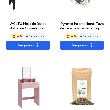
WOLTU Mesa de Bar de
Pyramid International, Taza
Bistro de Comedor con
de cerámica Caldero mágico
Estructura de Metal, MDF,
de Harry Potter, 670 ml.
4.6
4.0k reviews
4.6
4.6k reviews
120x40x100cm (WxDxH)
Negro The Forest
Ver precio
Ver precio
Stewardship Council