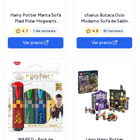
Harry Potter Manta Sofá
chairus Butaca Ocio
Plaid Polar Hogwarts
Moderno Sofá de Salón
Merchandising Oficial
Individual con Patas de
4.7
1.4k reviews
4.8
81 reviews
Madera, Sillón Pequeño
Lectura para Sala de
Ver precio
Ver precio
Estar/Dormitorio, Blanco
MAPED - Pack de
Lego Harry Potter