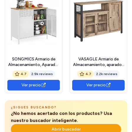
SONGMICS Armario de
VASAGLE Armario de
Almacenamiento, Aparador
Almacenamiento, aparador,
de Metal, Doble Puerta
Mesa de Buffet con 3
4.7
2.9k reviews
4.7
2.2k reviews
Magnética, Estante
Puertas, para Comedor,
Ajustable, Marco de Acero,
salón, Cocina, 33 x 110 x 75
Ver precio
Ver precio
40 x 80 x 76 cm, Beige
cm, Estilo Industrial, marrón
Natural y Blanco
Camello y Tinta Negra
LSC102W57
LSC096B50 The Forest
Stewardship Council
¿SIGUES BUSCANDO?
¿No hemos acertado con los productos? Usa
nuestro buscador inteligente.
Abrir buscador