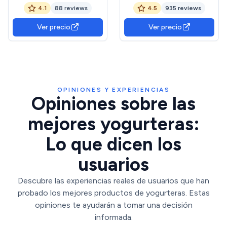
Cristal Incluidos,
horas preparación, tapa
4.1
88 reviews
4.5
935 reviews
Temperatura Ajustable,
doble, diseño compacto
Temporizador, Apagado
apto lavavajillas, color
Ver precio
Ver precio
Automático, Incluye
blanco naranja
Recetario, 100% Libre de
BPA, 170ml x 9
OPINIONES Y EXPERIENCIAS
Opiniones sobre las
mejores yogurteras:
Lo que dicen los
usuarios
Descubre las experiencias reales de usuarios que han
probado los mejores productos de yogurteras. Estas
opiniones te ayudarán a tomar una decisión
informada.