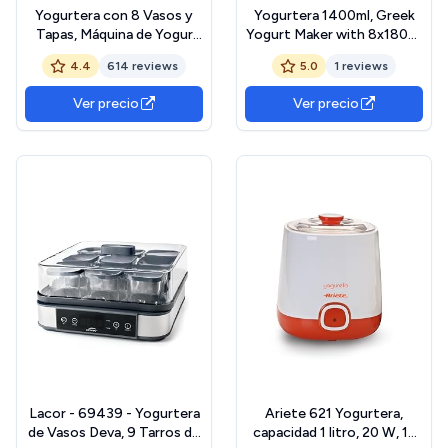
Yogurtera con 8 Vasos y
Yogurtera 1400ml, Greek
Tapas, Máquina de Yogur
Yogurt Maker with 8x180ml
Griega, LCD Pantalla de un
Jars,Yogurtera 8 Tarros
4.4
614 reviews
5.0
1 reviews
Solo Toque, Fácil de Usar,
con Temporizador y
Yogur Fresco Casero,
Pantalla LCD, Rango de
Ver precio
Ver precio
Tiempo y Temperatura
Temperatura Ajustable 20–
ajustables, sin BPA
55°C,Yogurt Maker para
Yogur Casero y Probióticos
Lacor - 69439 - Yogurtera
Ariete 621 Yogurtera,
de Vasos Deva, 9 Tarros de
capacidad 1 litro, 20 W, 12