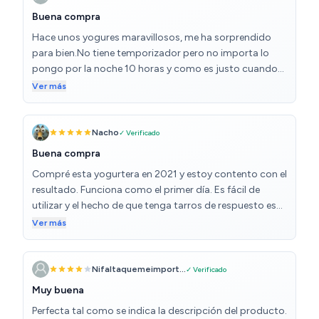
Buena compra
Hace unos yogures maravillosos, me ha sorprendido
para bien.No tiene temporizador pero no importa lo
pongo por la noche 10 horas y como es justo cuando
me levanto,lo apago,es sencillo para qué más!.el truco
Ver más
hacerlo en principio con 1 yogur cremoso bífidus,luego
usas el tuyo para la siguiente tanda!
Nacho
✓ Verificado
Buena compra
Compré esta yogurtera en 2021 y estoy contento con el
resultado. Funciona como el primer día. Es fácil de
utilizar y el hecho de que tenga tarros de respuesto es
muy útil (puedes hacer una segunda tanda de yogures
Ver más
cuando ves que se van acabando los que ya hiciste). Es
un producto recomendable.
Nifaltaquemeimport...
✓ Verificado
Muy buena
Perfecta tal como se indica la descripción del producto.