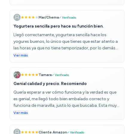
Mar/Chema
✓ Verificado
Yogurtera sencilla pero hace su función bien.
Llegó correctamente, yogurtera sencilla hace los
yogures buenos, lo único que tienes que estar atento a
las horas ya que no tiene temporizador, por lo demás
genial hace su función.
Ver más
Tamara
✓ Verificado
Genial calidad y precio. Recomiendo
Quería esperar a ver cómo funciona y la verdad es que
es genial, me llegó todo bien embalado correcto y
funciona de maravilla, justo lo que buscaba. Esta muy
bien de precio y hace los yogures cremosos con leche
Ver más
entera en solo 6h. Recomiendo mucho , yo la elegi entre
otras muchas porque la capacidad de los tarros es
mayor a las demás. Todo perfecto, me encanta.
Cliente Amazon
✓ Verificado