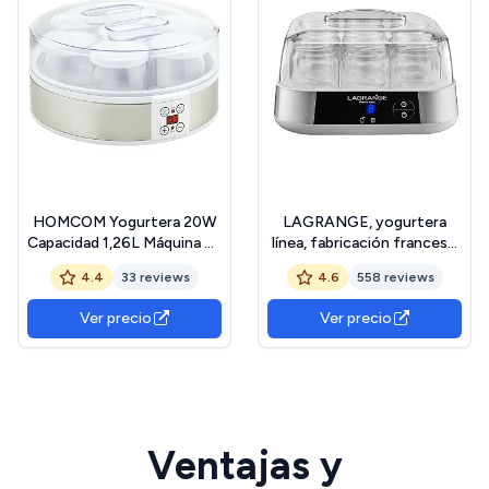
HOMCOM Yogurtera 20W
LAGRANGE, yogurtera
Capacidad 1,26L Máquina de
línea, fabricación francesa,
Yogur con 7 Tarros de
9 tarros de cristal, 1,5L,
4.4
33 reviews
4.6
558 reviews
Cristal de 180 ml
programable, apagado
Termostato Ajustable
automático, señal sonora,
Ver precio
Ver precio
Temporizador de 1-48
18 W, 459002
Horas y Pantalla LED
24x24x13 cm Blanco
Ventajas y