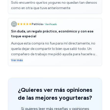
Solo encuentro que los yogures no quedan tan densos
como en otra que tuve anteriormente
Patricia
✓ Verificado
Sin duda, un regalo práctico, económico y con ese
toque especial
Aunque esta compra no fue para mí directamente, no
quería dejar de compartir lo bien que salió todo. Un
compañero de trabajo me pidió ayuda para hacerle una
sorpresa a su mujer y elegimos esta yogurtera como
Ver más
regalo. Fue un acierto total. Desde el primer momento,
la experiencia fue muy positiva: el producto llegó
rápido, en perfecto estado y listo para ser envuelto
como regalo. Él estaba emocionado con la idea, y
cuando su mujer la recibió, ¡le encantó! Fue una
¿Quieres ver más opiniones
sorpresa original, útil y diferente. Desde entonces, me
de las mejores yogurteras?
han contado que la usan muchísimo en casa. Están
encantados con lo fácil que es preparar yogures
caseros, controlar los ingredientes y disfrutar de algo
Si quieres leer más reseñas y opiniones