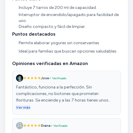
Incluye 7 tarros de 200 ml de capacidad.
Interruptor de encendido/apagado para facilidad de
uso.
Diseño compacto y fácil de limpiar.
Puntos destacados
Permite elaborar yogures sin conservantes.
Ideal para familias que buscan opciones saludables.
Opiniones verificadas en Amazon
Jose
✓ Verificado
Fantástico, funciona a la perfección. Sin
complicaciones, no botones que prometen
florituras. Se enciende y a las 7 horas tienes unos
yogures increíbles. Os voy a dejar mi receta: - 1
Ver más
yogurt de Sanceda Eco Natural 0.90€ - 1 litro de
leche entera fresca eco 4€ - Pones el litro de leche
Diana
✓ Verificado
con el yogurt en una olla y calienta muy lento hasta
los 38 grados. Hay que medirlo con termómetro