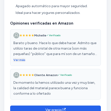
Apagado automático para mayor seguridad.
Ideal para hacer yogures personalizados.
Opiniones verificadas en Amazon
Michelle
✓ Verificado
Barato y bueno. Hace lo que debe hacer. Admito que
utilizo taras de cristal de otra marca (son más
pequeñas) “público” que para mí son de un tamaño
individual ideal. La calidad de taras que viene con el
Ver más
aparato es muy buena pero son bastante más
grandes. Hacemos el yogures con las tapas puestas.
Cliente Amazon
✓ Verificado
Eso va contra las instrucciones pero en mi opinión va
mejor así y sin manchas de agua.
De momento la hemos utilizado una vez y muy bien,
la calidad del material parece buena y funciona
conforme a lo ofertado
Ver precio