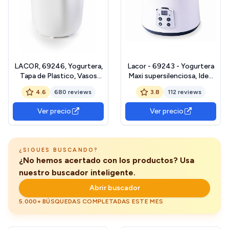
LACOR, 69246, Yogurtera,
Lacor - 69243 - Yogurtera
Tapa de Plastico, Vasos
Maxi supersilenciosa, Ideal
Aptos para Lavavajillas, 8 a
para hacer Kéfir, Yogur
4.6
680 reviews
3.8
112 reviews
14 Horas Preparación, 20
Griego y Queso Fresco,
W, Polipropilelo,
Con Temporizador 48
Ver precio
Ver precio
Polipropileno, Blanco,
horas, Pantalla LED,
Incluye Dos Contenedores
Capacidad: 2L, Ø 20 x 23
1,6 L y 1,8 L
cm, Blanco
¿SIGUES BUSCANDO?
¿No hemos acertado con los productos? Usa
nuestro buscador inteligente.
Abrir buscador
5.000+ BÚSQUEDAS COMPLETADAS ESTE MES