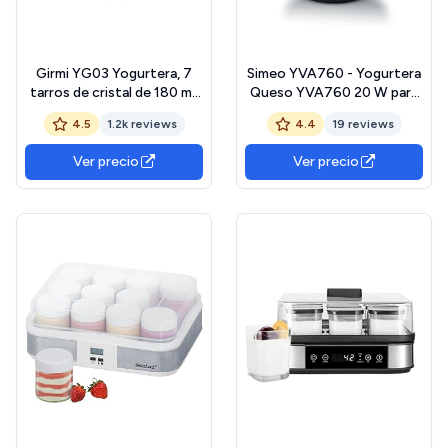
Girmi YG03 Yogurtera, 7
Simeo YVA760 - Yogurtera
tarros de cristal de 180 ml,
Queso YVA760 20 W para
Luces de funcionamiento,
yogur de casa clásica, con
4.5
1.2k reviews
4.4
19 reviews
20 W, 42-50° C, blanco
bebidas vegetales, Skyr,
queso blanco, fresco,
Ver precio
Ver precio
hinchera – 6 tarros – ∅19 x
22,5 cm