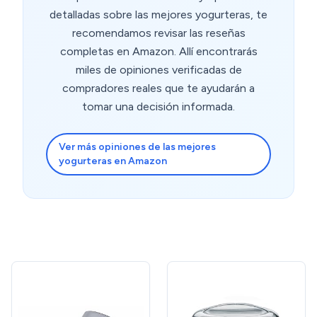
hecho por ellos mismos. Dicen que funciona a la
detalladas sobre las mejores yogurteras, te
perfección y que además les ha motivado a probar
recomendamos revisar las reseñas
recetas nuevas y más saludables. Sin duda, un regalo
completas en Amazon. Allí encontrarás
práctico, económico y con ese toque especial que
miles de opiniones verificadas de
demuestra cariño. Aunque no lo haya usado yo
compradores reales que te ayudarán a
personalmente, ver lo contentos que están y lo bien que
ha funcionado todo me anima a considerar
tomar una decisión informada.
comprarme una también. ¡Muy recomendable!
Ver más opiniones de las mejores
yogurteras en Amazon