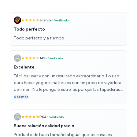
Juanjo
✓ Verificado
Todo perfecto
Todo perfecto y a tiempo
API
✓ Verificado
Excelente.
Fácil de usar y con un resultado extraordinario. Lo uso
para hacer yogures naturales con un poco de rayadura
de limón. No le pongo 5 estrellas porque las tapaderas
de los basos no roscan bien y tuve que comprar otros.
Ver más
PSJ
✓ Verificado
Buena relación calidad precio
Producto de buen tamaño al igual que los envases