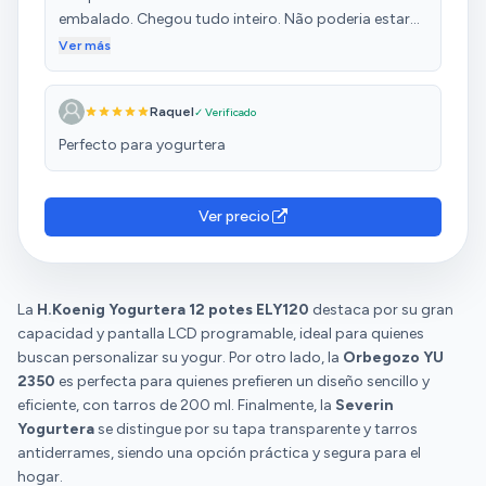
embalado. Chegou tudo inteiro. Não poderia estar
mais satisfeita. Voltaria a comprar sem dúvida
Ver más
alguma.
Raquel
✓ Verificado
Perfecto para yogurtera
Ver precio
La
H.Koenig Yogurtera 12 potes ELY120
destaca por su gran
capacidad y pantalla LCD programable, ideal para quienes
buscan personalizar su yogur. Por otro lado, la
Orbegozo YU
2350
es perfecta para quienes prefieren un diseño sencillo y
eficiente, con tarros de 200 ml. Finalmente, la
Severin
Yogurtera
se distingue por su tapa transparente y tarros
antiderrames, siendo una opción práctica y segura para el
hogar.