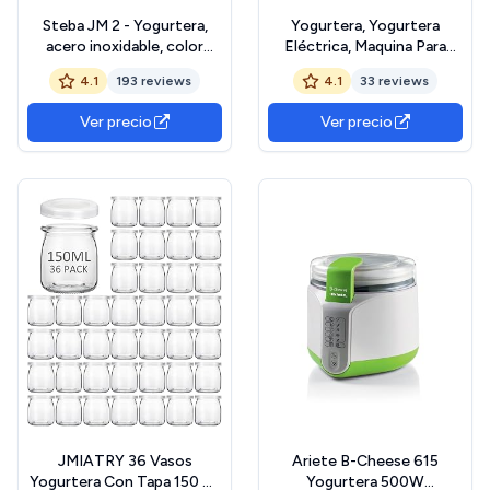
Steba JM 2 - Yogurtera,
Yogurtera, Yogurtera
acero inoxidable, color
Eléctrica, Maquina Para
blanco
Hacer Yogur Casero,
4.1
193 reviews
4.1
33 reviews
Yogurtera para Yogur,
Queso Fresco y Queso
Ver precio
Ver precio
Crema, con 9 Tarros de 170
ml con Tapa, con
Temporizador, Termostato
Ajustable, 40 W
JMIATRY 36 Vasos
Ariete B-Cheese 615
Yogurtera Con Tapa 150 ml,
Yogurtera 500W