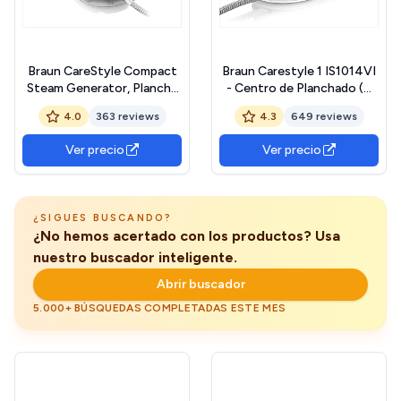
Braun CareStyle Compact
Braun Carestyle 1 IS1014VI
Steam Generator, Plancha
- Centro de Planchado (6
de Vapor con Suela
bares de presión 120 g/min
4.0
363 reviews
4.3
649 reviews
FreeGlide 3D, Presión de
y golpe de vapor de 360
5,5 bar, Gran Depósito de
g/min, suela freeglide,
Ver precio
Ver precio
Agua de 1,5 l, Función Eco,
EasyLock, EasyCalcClean)
IS 2132 WH, Blanco Amarillo
blanco y morado
¿SIGUES BUSCANDO?
¿No hemos acertado con los productos? Usa
nuestro buscador inteligente.
Abrir buscador
5.000+ BÚSQUEDAS COMPLETADAS ESTE MES