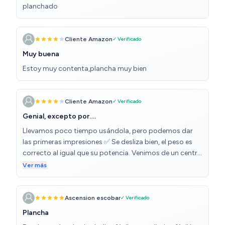
planchado
Cliente Amazon
✓ Verificado
Muy buena
Estoy muy contenta,plancha muy bien
Cliente Amazon
✓ Verificado
Genial, excepto por….
Llevamos poco tiempo usándola, pero podemos dar
las primeras impresiones ✅ Se desliza bien, el peso es
correcto al igual que su potencia. Venimos de un centro
de planchado, y esta compra es correcta ❌ El botón de
Ver más
agua está posicionado de tal forma que cuando
planchas es DEMASIADO probable que lo pulses, por lo
que tienes que estar teniendo tener cuidado ➡️ Está
Ascension escobar
✓ Verificado
bastante bien, pero si la quisiera volver a comprar, me lo
Plancha
pensaría por el tema del botón