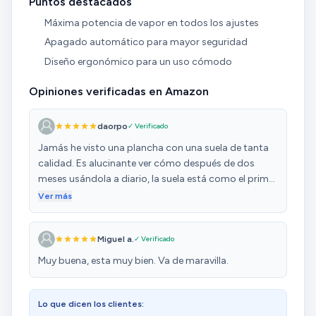
Puntos destacados
Máxima potencia de vapor en todos los ajustes
Apagado automático para mayor seguridad
Diseño ergonómico para un uso cómodo
Opiniones verificadas en Amazon
daorpo
✓ Verificado
Jamás he visto una plancha con una suela de tanta
calidad. Es alucinante ver cómo después de dos
meses usándola a diario, la suela está como el primer
día. Es cierto que se desliza fenomenal sobre la ropa,
Ver más
lo cual no quita que te puedas llevar un botón por
delante si vas con prisas y no pones cuidado. No
Miguel a.
✓ Verificado
gotea, a menos que te pases llenando el depósito
por encima de la marca de nivel máximo. El chorro de
Muy buena, esta muy bien. Va de maravilla.
vapor es bueno, y permite planchar en vertical,
aunque tampoco hace milagros. Cierto es que
incluso las planchas verticales (como la Rowenta
Lo que dicen los clientes: