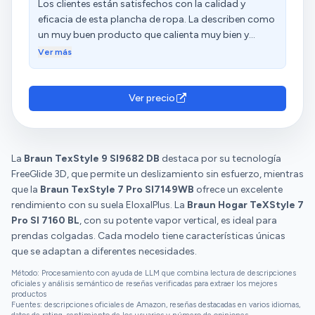
Access Steam que tengo) no acaban por completo
Los clientes están satisfechos con la calidad y
ni con arrugas medianamente persistentes en los
eficacia de esta plancha de ropa. La describen como
trajes. Se caliente más rápidamente que la media de
un muy buen producto que calienta muy bien y
planchas de potencia similar tras enchufarla. No he
permite un planchado preciso. Destacan la potencia
Ver más
llegado a probar si el modo de apagado automático
del vapor, mencionando que con solo un golpe de
funciona, pero tampoco creo que esta función sea
vapor ya deja la ropa bastante bien. Además,
algo definitorio a la hora de escogerla, ya que la
aprecian su deslizamiento y peso. Sin embargo,
Ver precio
mayoría de planchas modernas la incorporan. Dicho
algunos clientes han experimentado problemas con
todo esto, a mi juicio tiene un pequeño pero: la
fugas de agua y tienen opiniones diversas sobre el
temperatura máxima no parece corresponderse con
calentamiento y la durabilidad.
la potencia que tiene. Cuesta planchar con sólo
La
Braun TexStyle 9 SI9682 DB
destaca por su tecnología
vapor prendas de lino medianamente arrugadas,
FreeGlide 3D, que permite un deslizamiento sin esfuerzo, mientras
aunque humedeciéndolas terminan quedando bien.
que la
Braun TexStyle 7 Pro SI7149WB
ofrece un excelente
Quizás el hecho de que la temperatura máxima no
rendimiento con su suela EloxalPlus. La
Braun Hogar TeXStyle 7
sea muy alta contribuya también a que la suela se
Pro SI 7160 BL
, con su potente vapor vertical, es ideal para
mantenga en tan buen estado. En resumen, y sin
prendas colgadas. Cada modelo tiene características únicas
dudarlo un segundo, puedo decir que es la mejor
que se adaptan a diferentes necesidades.
plancha que he comprado. La anterior que tuve (la
Método: Procesamiento con ayuda de LLM que combina lectura de descripciones
Roweta Steamforce de 3100 W) tiene un calderín
oficiales y análisis semántico de reseñas verificadas para extraer los mejores
productos
independiente de vapor que es una pasada, y
Fuentes: descripciones oficiales de Amazon, reseñas destacadas en varios idiomas,
funciona incluso a baja temperatura, pero la suela es