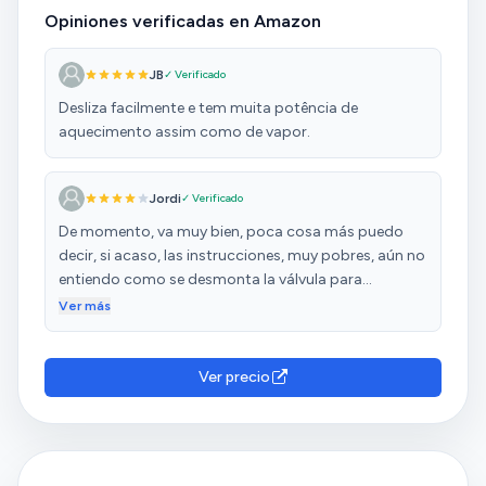
Opiniones verificadas en Amazon
JB
✓ Verificado
Desliza facilmente e tem muita potência de
aquecimento assim como de vapor.
Jordi
✓ Verificado
De momento, va muy bien, poca cosa más puedo
decir, si acaso, las instrucciones, muy pobres, aún no
entiendo como se desmonta la válvula para
descalcificar. Hecho en China como casi todo.
Ver más
Ver precio