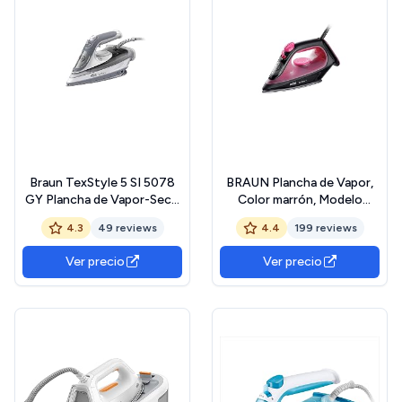
Braun TexStyle 5 SI 5078
BRAUN Plancha de Vapor,
GY Plancha de Vapor-Seco
Color marrón, Modelo
2800W Gris
SI1070PU, 2000 W, 1 Liter,
4.3
49 reviews
4.4
199 reviews
44 Decibelios, Acero
Inoxidable 18/8
Ver precio
Ver precio