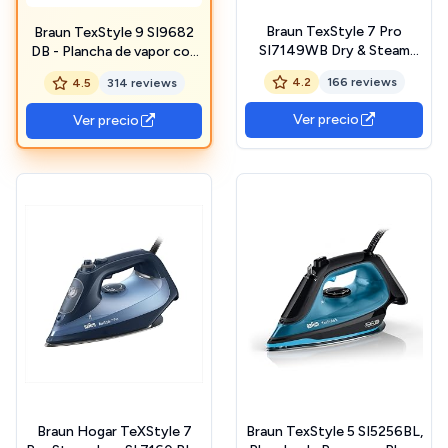
Braun TexStyle 7 Pro
Braun TexStyle 9 SI9682
SI7149WB Dry & Steam
DB - Plancha de vapor con
iron EloxalPlus soleplate
tecnología FreeGlide 3D,
4.2
166 reviews
4.5
314 reviews
2900 W Black, White
vapor vertical, función
antigoteo, función de
Ver precio
Ver precio
autolimpieza, orificio de
llenado de 330 ml, 260
g/min, 3200 W, azul oscuro
Braun Hogar TeXStyle 7
Braun TexStyle 5 SI5256BL,