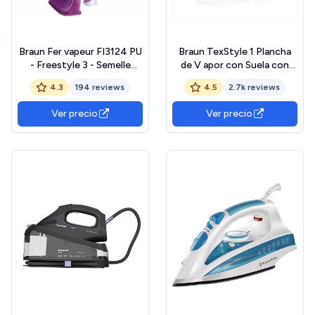
Braun Fer vapeur FI3124 PU
Braun TexStyle 1 Plancha
- Freestyle 3 - Semelle
de V apor con Suela con
SuperCéramic
Revestimiento
4.3
194 reviews
4.5
2.7k reviews
SuperCeramic, Planchado
Ligero y Rápido,
Ver precio
Ver precio
Calentamiento Rápido,
Modo Eco, Rellenado Fácil
220ml, 2000W, SI 1080 VI,
Blanco, Violeta