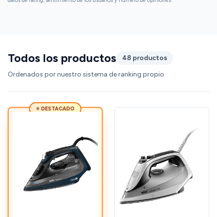
datos de rating, sentimiento de los usuarios y número de opiniones
un desastre, se le pega la ropa con demasiada
facilidad (la temperatura que alcanza creo que
siempre resulta un poco más alta en cualquiera de
los intervalos del selector) y tiende a oxidarse con
una facilidad impresionante; además el depósito de
Todos los productos
48 productos
agua resulta pequeño para una plancha tan grande
con un golpe de vapor tan elevado. La Rowenta
Ordenados por nuestro sistema de ranking propio
Autosteam DW4021 que también tuve, presentaba
el mismo problema de oxidación y tendencia a
pegarse a los tejidos, pero es que además goteaba
⭐ DESTACADO
mucho y no dejaba la ropa bien planchada. Sin
embargo, tuve otra peor... No recuerdo el modelo
exacto, pero era una parecida a la Rowenta Express
Steam DW4320 que ya está descatalogada.
Básicamente tenía los mismos problemas que la
Autosteam DW4021 pero aumentados. La Braun
TextStyle 7 Pro las barre a todas ellas.