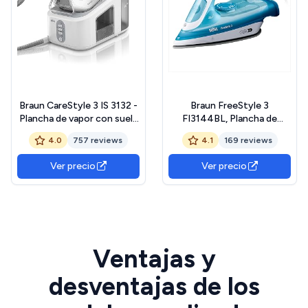
Braun CareStyle 3 IS 3132 -
Braun FreeStyle 3
Plancha de vapor con suela
FI3144BL, Plancha de
FreeGlide 3D, vapor
Vapor con Tecnología
4.0
757 reviews
4.1
169 reviews
vertical, 2400 W, presión
FreeGlide 3D, Suela
de la bomba de 6 bares,
SuperCeramic, Ultimate
Ver precio
Ver precio
vapor de 400 g/min, gran
FastClean, Apagado
depósito de agua de 2 l,
Automático, Depósito 270
color blanco
ml, 2700W, Azul
Ventajas y
desventajas de los