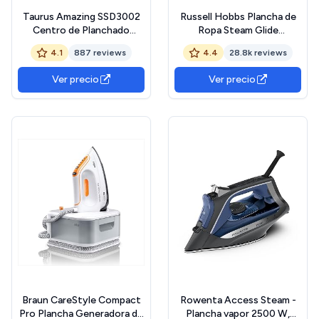
Taurus Amazing SSD3002
Russell Hobbs Plancha de
Centro de Planchado
Ropa Steam Glide
3000w, 3000 W, Plástico,
Professional - 2600 W,
4.1
887 reviews
4.4
28.8k reviews
Multicolor
Suela de Cerámica,
Antideslizante, Planchado
Ver precio
Ver precio
Seco, Golpe Vapor 210g,
Vapor Continuo 70g,
Función Autolimpieza,
Blanco y Azul - 20562-56
Braun CareStyle Compact
Rowenta Access Steam -
Pro Plancha Generadora de
Plancha vapor 2500 W,