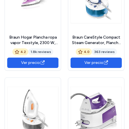
Braun Hogar Plancha ropa
Braun CareStyle Compact
vapor Texstyle, 2300 W,
Steam Generator, Plancha
suela bidireccional 3D
de Vapor con Suela
4.2
1.8k reviews
4.0
363 reviews
SuperCeramic, déposito de
FreeGlide 3D, Presión de 6
270 ml, Frambuesa, Púrpura,
bar, Gran Depósito de Agua
Ver precio
Ver precio
140 gr/min
de 1,5 l, Función Eco,
IS2143BL, Blanco Azul